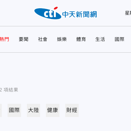
星
熱門
要聞
社會
娛樂
體育
生活
國際
2
項結果
活
國際
大陸
健康
財經