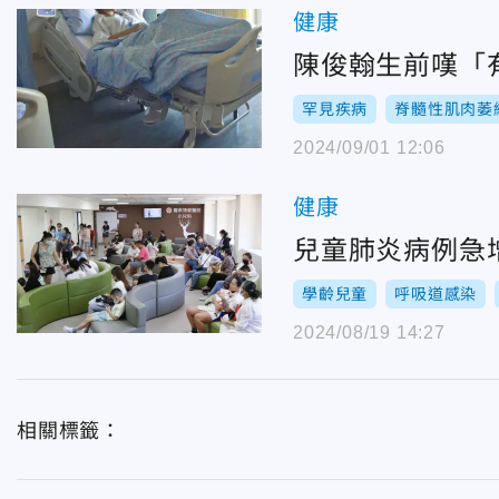
健康
陳俊翰生前嘆「
罕見疾病
脊髓性肌肉萎
2024/09/01 12:06
健康
兒童肺炎病例急
學齡兒童
呼吸道感染
2024/08/19 14:27
相關標籤：