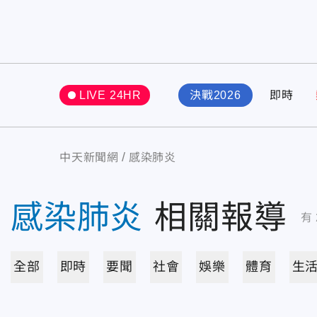
LIVE 24HR
決戰2026
即時
中天新聞網
感染肺炎
感染肺炎
相關報導
有
全部
即時
要聞
社會
娛樂
體育
生