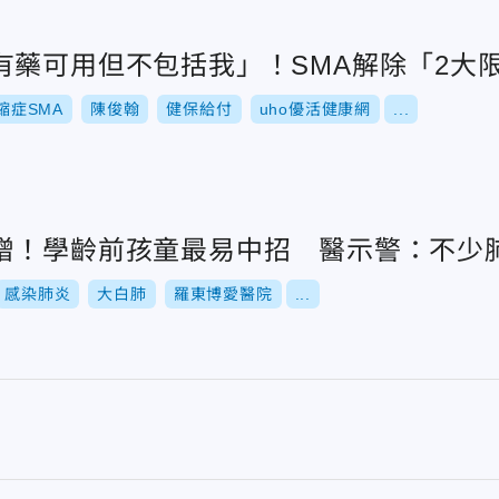
有藥可用但不包括我」！SMA解除「2大
縮症SMA
陳俊翰
健保給付
uho優活健康網
...
增！學齡前孩童最易中招 醫示警：不少
感染肺炎
大白肺
羅東博愛醫院
...