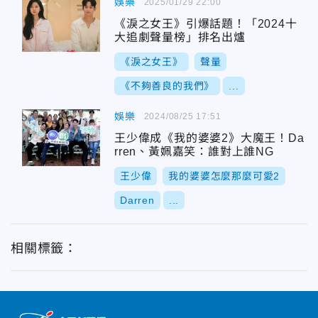
娛樂
2025/01/29 22:00
《淚之女王》引爆話題！「2024十
大追劇聲量榜」排名出爐
《淚之女王》
聲量
《不夠善良的我們》
...
娛樂
2024/08/25 17:51
王少偉成《我的婆婆2》大魔王！Da
rren、黃姵嘉笑：誰對上誰NG
王少偉
我的婆婆怎麼那麼可愛2
Darren
...
相關標籤：