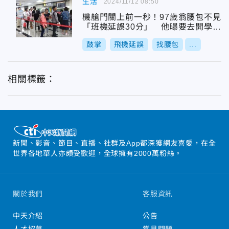
生活
2024/11/12 08:50
機艙門關上前一秒！97歲翁腰包不見
「班機延誤30分」 他曝要去開學術
會嚇壞網
鼓掌
飛機延誤
找腰包
...
相關標籤：
新聞、影音、節目、直播、社群及App都深獲網友喜愛，在全
世界各地華人亦頗受歡迎，全球擁有2000萬粉絲。
關於我們
客服資訊
中天介紹
公告