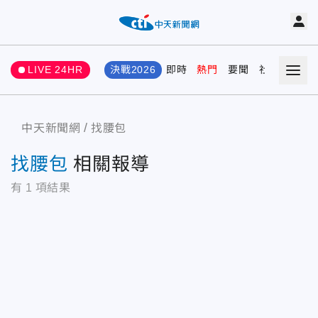
LIVE 24HR
決戰2026
即時
熱門
要聞
社會
娛樂
中天新聞網
找腰包
找腰包
相關報導
有
1
項結果