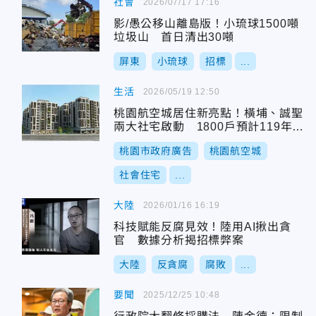
社會
2026/07/17 17:16
影/愚公移山離島版！小琉球1500噸
垃圾山 首日清出30噸
屏東
小琉球
招標
...
生活
2026/05/19 12:50
桃園航空城居住新亮點！橫埔、誠聖
兩大社宅啟動 1800戶預計119年完
工
桃園市政府廣告
桃園航空城
社會住宅
...
大陸
2026/01/16 16:19
科技賦能反腐見效！陸用AI揪出貪
官 數據分析揭招標弊案
大陸
反貪腐
腐敗
...
要聞
2025/12/25 10:48