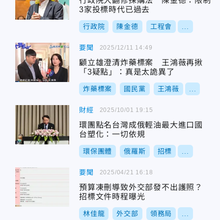
行政院大翻修採購法 陳金德：限制
3家投標時代已過去
行政院
陳金德
工程會
...
要聞
2025/12/11 14:49
顧立雄澄清炸藥標案 王鴻薇再揪
「3疑點」：真是太詭異了
炸藥標案
國民黨
王鴻薇
...
財經
2025/10/01 19:15
環團點名台灣成俄輕油最大進口國
台塑化：一切依規
環保團體
俄羅斯
招標
...
要聞
2025/04/21 16:18
預算凍刪導致外交部發不出護照？
招標文件時程曝光
林佳龍
外交部
領務局
...