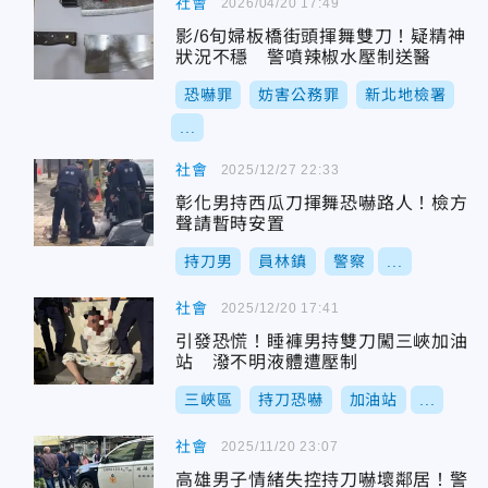
社會
2026/04/20 17:49
影/6旬婦板橋街頭揮舞雙刀！疑精神
狀況不穩 警噴辣椒水壓制送醫
恐嚇罪
妨害公務罪
新北地檢署
...
社會
2025/12/27 22:33
彰化男持西瓜刀揮舞恐嚇路人！檢方
聲請暫時安置
持刀男
員林鎮
警察
...
社會
2025/12/20 17:41
引發恐慌！睡褲男持雙刀闖三峽加油
站 潑不明液體遭壓制
三峽區
持刀恐嚇
加油站
...
社會
2025/11/20 23:07
高雄男子情緒失控持刀嚇壞鄰居！警