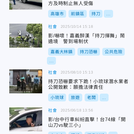
方及時制止無人受傷
高雄市
前鎮區
持刀
...
社會
2025/10/14 15:18
影/嚇壞！嘉義醉漢「持刀揮舞」鬧
遶境 警到場制伏
嘉義大林鎮
持刀恐嚇
公共危險
...
社會
2025/08/10 15:13
持刀恐嚇要求下跪！小琉球潛水業者
公開致歉：願擔法律責任
小琉球
旅遊
老闆
...
社會
2025/06/18 13:56
影/台中行車糾紛直擊！台74線「開
山刀vs駛三小」