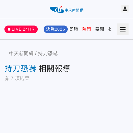
LIVE 24HR
決戰2026
即時
熱門
要聞
社會
娛樂
中天新聞網
持刀恐嚇
持刀恐嚇
相關報導
有
7
項結果