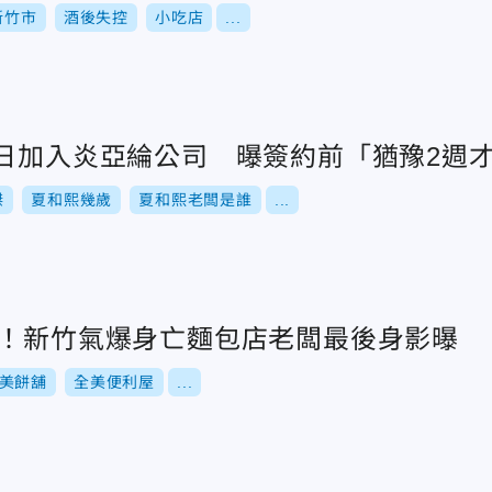
新竹市
酒後失控
小吃店
...
生日加入炎亞綸公司 曝簽約前「猶豫2週
傑
夏和熙幾歲
夏和熙老闆是誰
...
別！新竹氣爆身亡麵包店老闆最後身影曝
美餅舖
全美便利屋
...