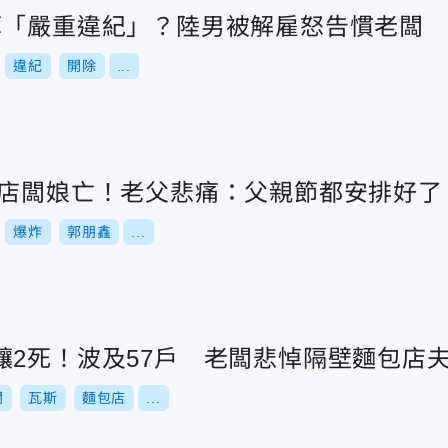
算「嚴重違紀」？陸男被解雇怒告慣老闆
違紀
開除
...
包店闆娘亡！老父悲痛：父親節都安排好了
爆炸
郭朋鑫
...
釀2死！波及57戶 老闆悲悼隔壁麵包店
闆
瓦斯
麵包店
...