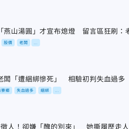
「燕山湯圓」才宣布熄燈 留言區狂刷：
股價
老闆
...
老闆「遭綑綁慘死」 相驗初判失血過多
枋寮鄉
失血過多
綑綁
...
千徵人！卻嫌「醜的別來」 她撕履歷走