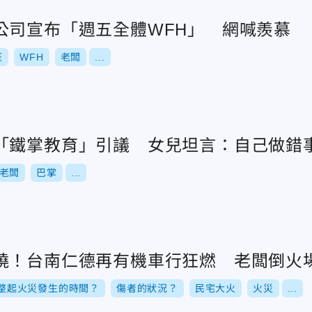
公司宣布「週五全體WFH」 網喊羨慕
班
WFH
老闆
...
「鐵掌教育」引議 女兒坦言：自己做錯
老闆
巴掌
...
燒！台南仁德再有機車行狂燃 老闆倒火
整起火災發生的時間？
傷者的狀況？
民宅大火
火災
...