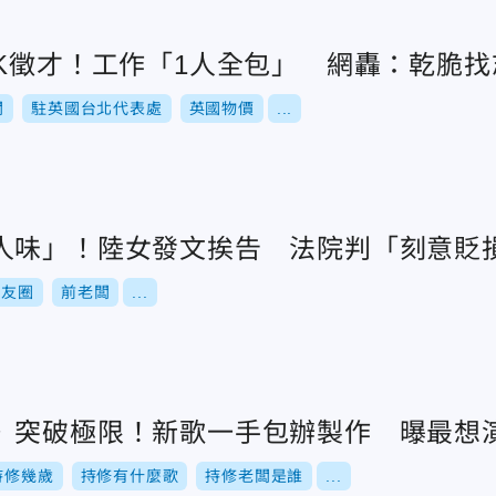
9K徵才！工作「1人全包」 網轟：乾脆找
闆
駐英國台北代表處
英國物價
...
人味」！陸女發文挨告 法院判「刻意貶
朋友圈
前老闆
...
》突破極限！新歌一手包辦製作 曝最想
持修幾歲
持修有什麼歌
持修老闆是誰
...