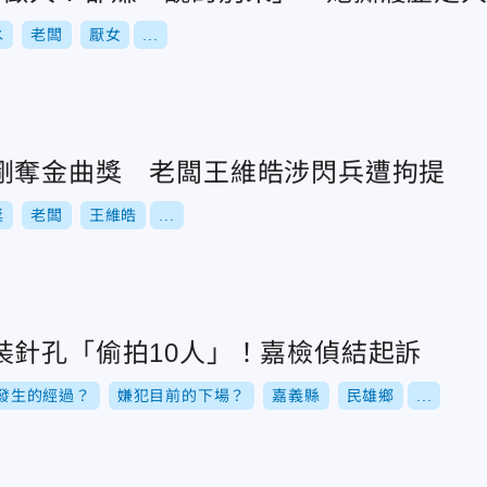
水
老闆
厭女
...
剛奪金曲獎 老闆王維皓涉閃兵遭拘提
獎
老闆
王維皓
...
裝針孔「偷拍10人」！嘉檢偵結起訴
發生的經過？
嫌犯目前的下場？
嘉義縣
民雄鄉
...