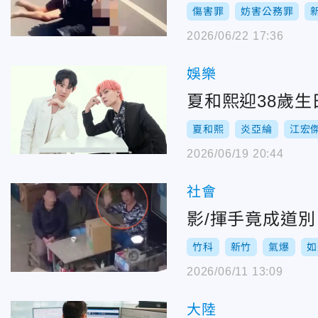
傷害罪
妨害公務罪
2026/06/22 17:36
娛樂
夏和熙迎38歲
夏和熙
炎亞綸
江宏
2026/06/19 20:44
社會
影/揮手竟成道
竹科
新竹
氣爆
如
2026/06/11 13:09
大陸