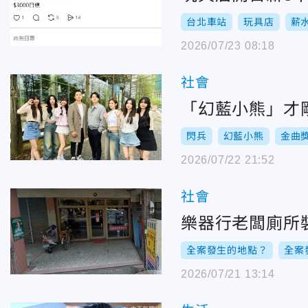
台北車站
玩具店
薪
2026/07/23 08:18
社會
「幻藍小熊」才
閃兵
幻藍小熊
金曲
2026/07/22 21:52
社會
樂器行老闆廁所
全案發生的地點？
全案
2026/07/21 13:14