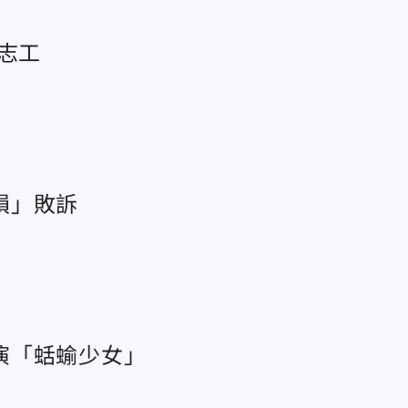
志工
損」敗訴
演「蛞蝓少女」