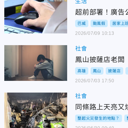
生活
超前部署！廣告
巴威
颱風假
居家上
2026/07/09 10:13
社會
鳳山披薩店老闆
高雄
鳳山
披薩店
2026/07/03 17:50
社會
同條路上天亮又
整起火災發生的地點？