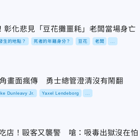
！彰化悲見「豆花攤噩耗」老闆當場身亡
發生的地點？
死者的年籍身分？
豆花
老闆
...
起口角畫面瘋傳 勇士總管澄清沒有鬧翻
ke Dunleavy Jr.
Yaxel Lendeborg
...
小吃店！毆客又襲警 嗆：吸毒出獄沒在怕