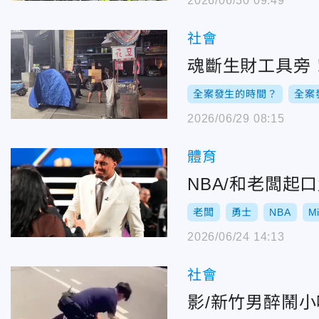
2026/06/30 09:49
社會
魂斷生財工具旁
全案發生的時間？
全案
2026/06/29 08:15
體育
NBA/和老闆
老闆
勇士
NBA
Mi
2026/06/24 14:13
社會
影/新竹男醉鬧