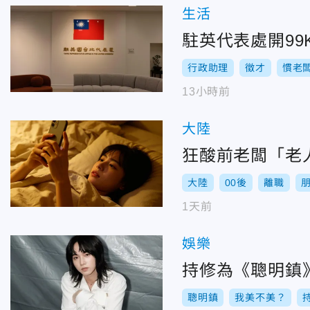
生活
駐英代表處開9
行政助理
徵才
慣老
13小時前
大陸
狂酸前老闆「老
大陸
00後
離職
1天前
娛樂
持修為《聰明鎮
聰明鎮
我美不美？