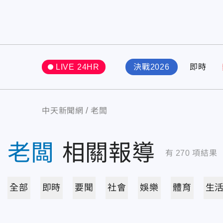
LIVE 24HR
決戰2026
即時
中天新聞網
老闆
老闆
相關報導
有
270
項結果
全部
即時
要聞
社會
娛樂
體育
生