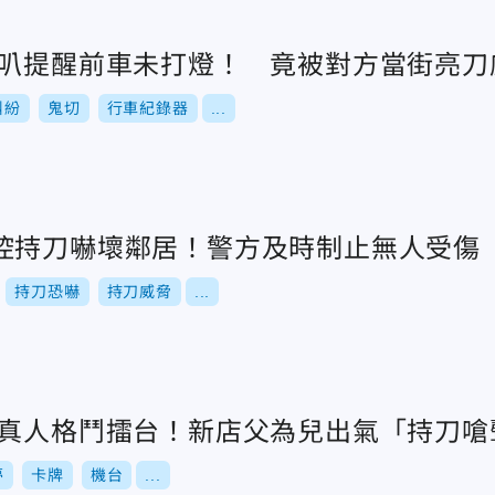
喇叭提醒前車未打燈！ 竟被對方當街亮刀
糾紛
鬼切
行車紀錄器
...
控持刀嚇壞鄰居！警方及時制止無人受傷
持刀恐嚇
持刀威脅
...
變真人格鬥擂台！新店父為兒出氣「持刀嗆
夢
卡牌
機台
...