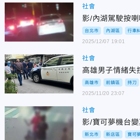
社會
影/內湖駕駛按
台北市
內湖區
行車
2025/12/07 19:01
社會
高雄男子情緒失
高雄市
前鎮區
持刀
2025/11/20 23:07
社會
影/寶可夢機台
新北市
新店區
寶可