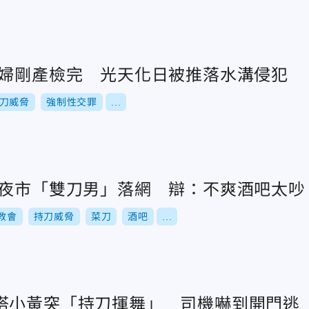
孕婦剛產檢完 光天化日被推落水溝侵犯
刀威脅
強制性交罪
...
東夜市「雙刀男」落網 辯：不爽酒吧太吵
教會
持刀威脅
菜刀
酒吧
...
搭小黃突「持刀揮舞」 司機嚇到開門逃