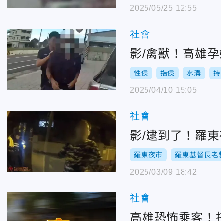
2025/05/25 12:55
社會
影/禽獸！高雄
性侵
指侵
水溝
持
2025/04/10 15:05
社會
影/逮到了！羅
羅東夜市
羅東基督長老
2025/03/09 18:42
社會
高雄恐怖乘客！