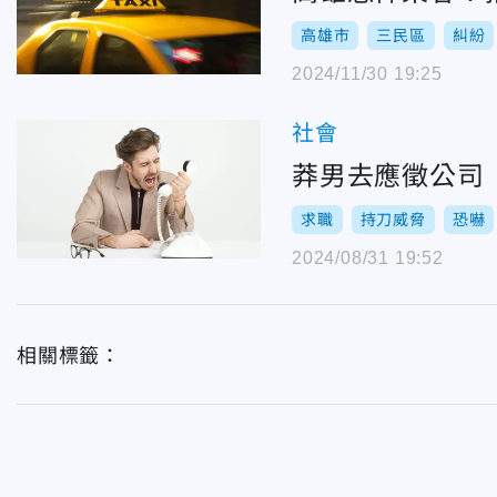
高雄市
三民區
糾紛
2024/11/30 19:25
社會
莽男去應徵公司「
求職
持刀威脅
恐嚇
2024/08/31 19:52
相關標籤：