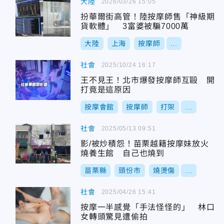
大陸
2026/03/26 15:05
扮華爾街高管！陸按摩師售「神級期
貨軟體」 3富婆被騙7000萬
大陸
上海
按摩師
...
社會
2025/10/24 16:17
王不見王！北市爆發按摩師互毆 開
打竟是這原因
按摩會館
按摩師
打架
...
社會
2025/05/13 09:51
影/被炒積怨！苗栗越籍按摩妹放火
燒養生館 自己也燒到
苗栗縣
頭份市
燒燙傷
...
社會
2025/04/26 15:41
按摩一半感覺「手法怪怪的」 林口
女轉頭驚見遭偷拍