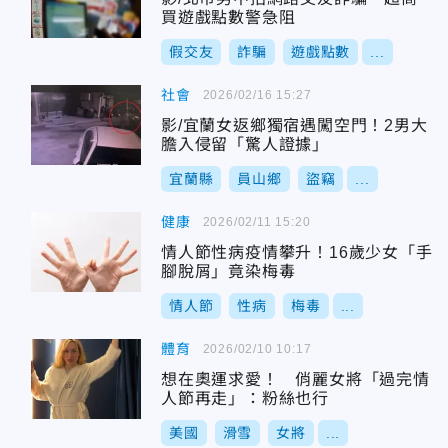
買遊戲點數警急阻
假交友
詐騙
遊戲點數
...
社會
2026/02/16 15:27
影/宜蘭女返鄉獨宿遇闖空門！2男大
膽入侵留「驚人證據」
宜蘭縣
員山鄉
盜竊
...
健康
2026/02/11 15:20
情人節性病疫情攀升！16歲少女「手
腳脫屑」竟染梅毒
情人節
性病
梅毒
...
體育
2026/02/10 10:17
想在奧運求愛！ 俏麗女將「過完情
人節再走」：粉絲也行
美國
滑雪
女將
...