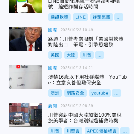
LINE自動化系統一秒通報可疑帳
號 縮短詐騙存活時間
通訊軟體
LINE
詐騙集團
...
國際
2025/10/23 10:49
路透：川普考慮限制「美國製軟體」
對陸出口 筆電、引擎恐遭殃
美國
大陸
川普
...
國際
2025/10/13 14:21
澳禁16歲以下用社群媒體 YouTub
e：立意良善但難保安全
澳洲
網路安全
youtube
...
要聞
2025/10/12 08:39
川普突對中國大陸加徵100%關稅
旅美學者：台灣別錯過補救時機
川普
川習會
APEC領袖峰會
...