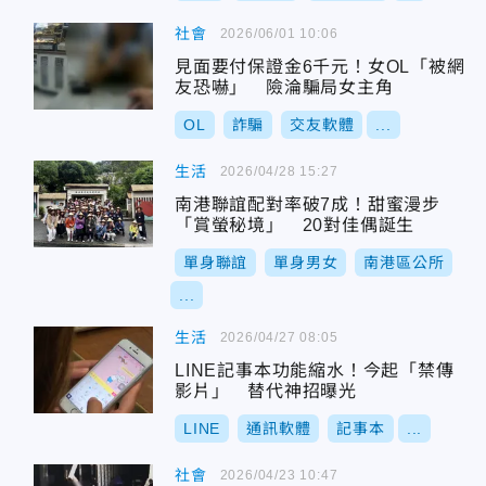
社會
2026/06/01 10:06
見面要付保證金6千元！女OL「被網
友恐嚇」 險淪騙局女主角
OL
詐騙
交友軟體
...
生活
2026/04/28 15:27
南港聯誼配對率破7成！甜蜜漫步
「賞螢秘境」 20對佳偶誕生
單身聯誼
單身男女
南港區公所
...
生活
2026/04/27 08:05
LINE記事本功能縮水！今起「禁傳
影片」 替代神招曝光
LINE
通訊軟體
記事本
...
社會
2026/04/23 10:47