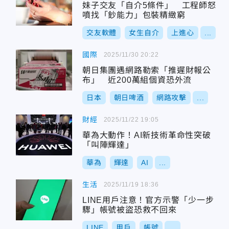
妹子交友「自介5條件」 工程師怒
噴找「鈔能力」包裝精緻窮
交友軟體
女生自介
上進心
...
國際
2025/11/30 20:22
朝日集團遇網路勒索「推遲財報公
布」 近200萬組個資恐外流
日本
朝日啤酒
網路攻擊
...
財經
2025/11/22 19:05
華為大動作！AI新技術革命性突破
「叫陣輝達」
華為
輝達
AI
...
生活
2025/11/19 18:36
LINE用戶注意！官方示警「少一步
驟」帳號被盜恐救不回來
LINE
用戶
帳號
...