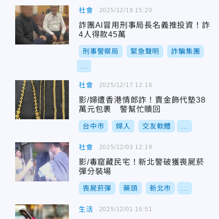
社會
2025/12/19 15:20
詐團AI冒用刑事局長名義推投資！詐
4人得款45萬
刑事警察局
緊急聲明
詐騙集團
...
社會
2025/12/17 12:18
影/婦遭香港情郎詐！賣金飾代墊38
萬元包裹 警幫忙贖回
台中市
婦人
交友軟體
...
社會
2025/12/03 12:19
影/毒窟藏民宅！新北警破獲喪屍菸
彈分裝場
喪屍菸彈
藥頭
新北市
...
生活
2025/12/01 16:51