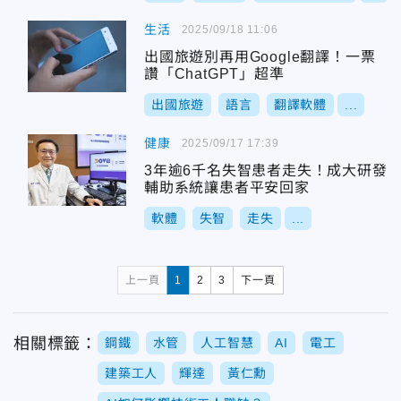
生活
2025/09/18 11:06
出國旅遊別再用Google翻譯！一票
讚「ChatGPT」超準
出國旅遊
語言
翻譯軟體
...
健康
2025/09/17 17:39
3年逾6千名失智患者走失！成大研發
輔助系統讓患者平安回家
軟體
失智
走失
...
上一頁
1
2
3
下一頁
相關標籤：
鋼鐵
水管
人工智慧
AI
電工
建築工人
輝達
黃仁勳