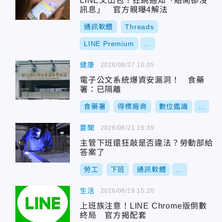
LINE又出包？狂跳通知「點開卻沒
訊息」 官方親曝4解法
通訊軟體
Threads
LINE Premium
...
健康
2026/06/27 10:05
電子公文系統爆資安漏洞！ 食藥
署：已隔離
食藥署
得標廠商
數位鑑識
...
要聞
2026/06/21 15:39
主管下班還狂敲是否違法？勞動部給
答案了
勞工
下班
通訊軟體
...
生活
2026/06/19 15:20
上班族注意！LINE Chrome版倒數
終局 官方揭配套