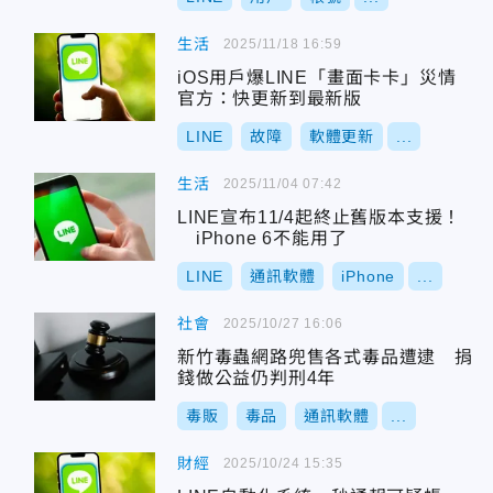
生活
2025/11/18 16:59
iOS用戶爆LINE「畫面卡卡」災情
官方：快更新到最新版
LINE
故障
軟體更新
...
生活
2025/11/04 07:42
LINE宣布11/4起終止舊版本支援！
iPhone 6不能用了
LINE
通訊軟體
iPhone
...
社會
2025/10/27 16:06
新竹毒蟲網路兜售各式毒品遭逮 捐
錢做公益仍判刑4年
毒販
毒品
通訊軟體
...
財經
2025/10/24 15:35