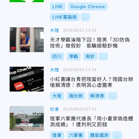
LINE
Google Chrome
LINE電腦版
...
大陸
2026/06/15 13:58
天才學霸淪階下囚！陸男「3D防偽
技術」做假鈔 能騙過驗鈔機
四川
學霸
假鈔
...
大陸
2026/06/03 13:34
小紅書讓台青把陸當好人？陸國台辦
嗆賴清德：表明其心虛膽寒
大陸
國台辦
賴清德
...
社會
2026/06/03 07:32
陸軍六軍團代連長「用小畫家偽造體
測成績」！遭判刑又罰錢
陸軍
六軍團
體能鑑測
...