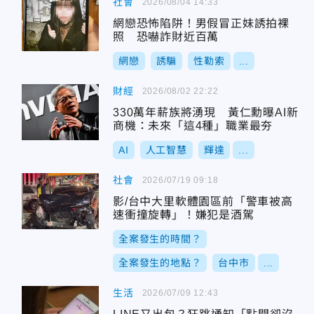
社會
2026/08/04 14:33
網戀恐怖陷阱！男假冒正妹誘拍裸
照 恐嚇詐財近百萬
網戀
誘騙
性勒索
...
財經
2026/08/02 22:22
330萬年薪族將湧現 黃仁勳曝AI新
商機：未來「這4種」職業最夯
AI
人工智慧
輝達
...
社會
2026/07/19 09:18
影/台中大里軟體園區前「警車被高
速衝撞旋轉」！嫌犯是酒駕
全案發生的時間？
全案發生的地點？
台中市
...
生活
2026/07/09 12:43