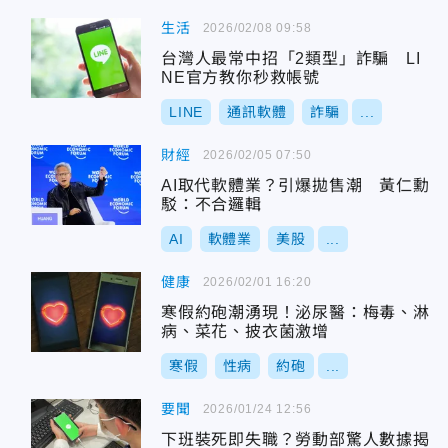
生活
2026/02/08 09:58
台灣人最常中招「2類型」詐騙 LI
NE官方教你秒救帳號
LINE
通訊軟體
詐騙
...
財經
2026/02/05 07:50
AI取代軟體業？引爆拋售潮 黃仁勳
駁：不合邏輯
AI
軟體業
美股
...
健康
2026/02/01 16:20
寒假約砲潮湧現！泌尿醫：梅毒、淋
病、菜花、披衣菌激增
寒假
性病
約砲
...
要聞
2026/01/24 12:56
下班裝死即失職？勞動部驚人數據揭