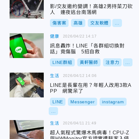
影/交友邀約變調！高雄2男持菜刀砍
人 連夜逃台南落網
傷害案
高雄
交友軟體
...
健康
2026/04/22 14:17
訊息轟炸！LINE「各群組切換對
話」竟傷腦 5招自救
LINE群組
黃軒醫師
注意力
...
生活
2026/04/12 14:06
LINE是長輩在用？年輕人改用3款A
PP 網驚呆了
LINE
Messenger
instagram
...
生活
2026/04/11 21:49
超人氣程式驚爆木馬病毒！CPU-Z
與HWMonitor官方證實遭駭客入侵