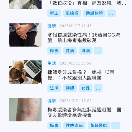
「數位奴役」真相 網友怒吼：我要
離線權！
勞工
離線權
通訊軟體
...
健康
2026/01/17 17:46
寒假首週就染性病！16歲男GG流
膿 驗出梅毒指數破萬
梅毒
性病
淋病
...
生活
2026/01/11 13:59
律師身分成負擔？ 她揭「3困
擾」：不敢跟別人說職業
法律
律師
女性
...
健康
2025/12/31 16:03
梅毒感染者多無症狀延遲就醫！醫：
交友軟體增暴露機會
梅毒
性傳染病
黃軒醫師
...