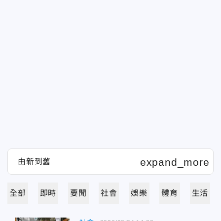
全部
即時
要聞
社會
娛樂
體育
生活