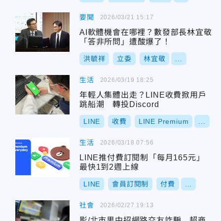
要聞
2026/03/21 15:17
AI軟體機會在哪裡？數發部長林宜敬
「答非所問」遭酸爆了！
洪毓祥
立委
林宜敬
...
生活
2026/03/19 18:25
年輕人集體出走？LINE收費掀用戶
跳船潮 轉投Discord
LINE
收費
LINE Premium
...
生活
2026/03/18 07:56
LINE推付費訂閱制「每月165元」
最快1到2週上線
LINE
會員訂閱制
付費
...
社會
2026/02/27 19:13
影/北市男中招網路交友詐騙 超商