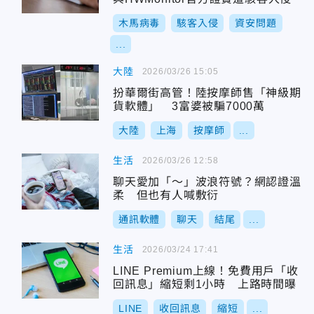
木馬病毒
駭客入侵
資安問題
...
大陸
2026/03/26 15:05
扮華爾街高管！陸按摩師售「神級期
貨軟體」 3富婆被騙7000萬
大陸
上海
按摩師
...
生活
2026/03/26 12:58
聊天愛加「～」波浪符號？網認證溫
柔 但也有人喊敷衍
通訊軟體
聊天
結尾
...
生活
2026/03/24 17:41
LINE Premium上線！免費用戶「收
回訊息」縮短剩1小時 上路時間曝
LINE
收回訊息
縮短
...