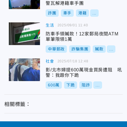
警瓦解港籍車手團
詐團
車手
港籍
...
生活
2025/09/01 11:40
防車手領贓款！12家郵局夜間ATM
單筆限領1萬
中華郵政
詐騙集團
贓款
...
社會
2025/07/18 12:48
影/北市婦提600萬現金買房遭阻 吼
警：我跟你下跪
600萬
下跪
阻詐
...
相關標籤：