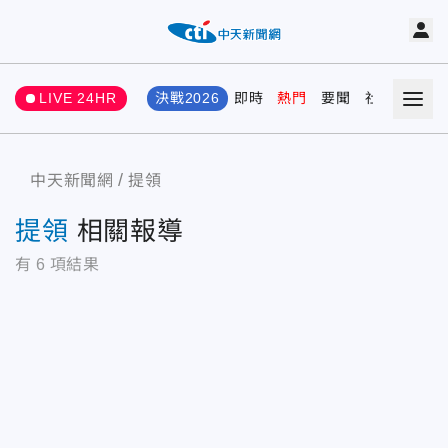
LIVE 24HR
決戰2026
即時
熱門
要聞
社會
娛樂
中天新聞網
提領
提領
相關報導
有
6
項結果