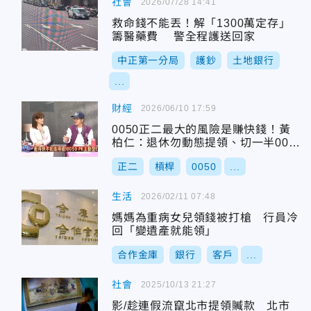
社會
2026/07/28 14:41
救命錢不能丟！解「1300萬定存」
籌醫藥費 警全程護送回家
中正第一分局
護鈔
土地銀行
...
財經
2026/06/10 17:59
0050正二最大的風險是賺快錢！黃
柏仁：退休勿動態提領、切一半005
0放定存
正二
槓桿
0050
...
生活
2026/02/11 07:48
媽媽為重病女兒領錢被打槍 行員冷
回「變遺產就能領」
合作金庫
銀行
客戶
...
社會
2025/10/13 21:27
影/趁連假流竄北市提領贓款 北市