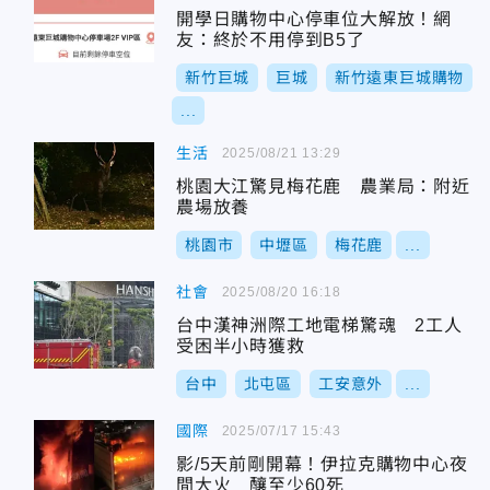
開學日購物中心停車位大解放！網
友：終於不用停到B5了
新竹巨城
巨城
新竹遠東巨城購物
...
生活
2025/08/21 13:29
桃園大江驚見梅花鹿 農業局：附近
農場放養
桃園市
中壢區
梅花鹿
...
社會
2025/08/20 16:18
台中漢神洲際工地電梯驚魂 2工人
受困半小時獲救
台中
北屯區
工安意外
...
國際
2025/07/17 15:43
影/5天前剛開幕！伊拉克購物中心夜
間大火 釀至少60死