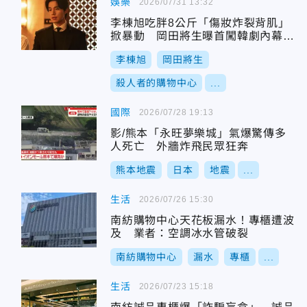
娛樂
2026/07/31 13:32
李棟旭吃胖8公斤「傷妝炸裂背肌」
掀暴動 岡田將生曝首闖韓劇內幕：
像命中注定
李棟旭
岡田將生
殺人者的購物中心
...
國際
2026/07/28 19:13
影/熊本「永旺夢樂城」氣爆驚傳多
人死亡 外牆炸飛民眾狂奔
熊本地震
日本
地震
...
生活
2026/07/26 15:30
南紡購物中心天花板漏水！專櫃遭波
及 業者：空調冰水管破裂
南紡購物中心
漏水
專櫃
...
生活
2026/07/23 15:18