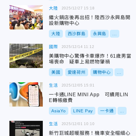
大陸
2025/12/27 15:18
繼火鍋店後再出招！陸西沙永興島開
設新購物中心
大陸
西沙群島
永興島
...
國際
2025/12/14 11:12
美購物中心驚傳卡車爆炸！61歲男當
場喪命 疑車上易燃物肇禍
美國
愛達荷州
購物中心
...
生活
2025/12/05 15:01
一卡通LINE MINI App 可續用LIN
E轉帳繳費
AsiaYo
LINE Pay
一卡通
...
生活
2025/12/01 10:10
新竹巨城超暖服務！機車安全帽細心