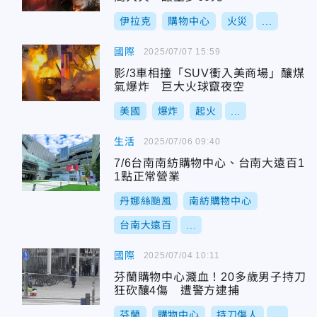
伊拉克
購物中心
火災
...
國際
2025/07/07 15:59
影/3車相撞「SUV衝入美商場」釀煤
氣爆炸 巨大火球竄夜空
美國
爆炸
起火
...
生活
2025/07/06 09:40
7/6台南南紡購物中心、台南大遠百1
1點正常營業
丹娜絲颱風
南紡購物中心
台南大遠百
...
國際
2025/07/04 10:11
芬蘭購物中心濺血！20多歲男子持刀
狂砍釀4傷 遭警方逮捕
芬蘭
購物中心
持刀傷人
...