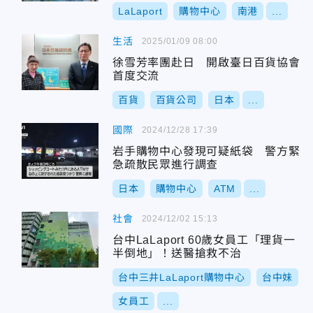
LaLaport
購物中心
南港
...
生活
2025/01/09 08:00
徐雪芳率團赴日 開啟臺日百貨協會
首度交流
百貨
百貨公司
日本
...
國際
2024/12/28 17:39
岩手購物中心發現可疑紙袋 警方緊
急疏散民眾進行調查
日本
購物中心
ATM
...
社會
2024/12/02 15:13
台中LaLaport 60歲女員工「理貨一
半倒地」！送醫搶救不治
台中三井LaLaport購物中心
台中妹
女員工
...