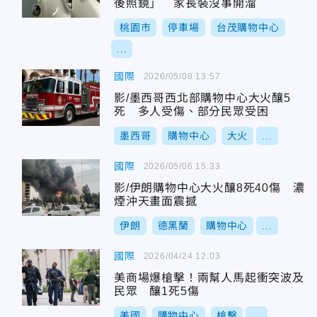
後照鏡」 家長裝沒事開溜
桃園市
停車場
台茂購物中心
...
國際
2026/05/08 13:57
影/墨西哥西北部購物中心大火釀5
死 多人受傷、部分民眾受困
墨西哥
購物中心
大火
...
國際
2026/05/06 15:33
影/伊朗購物中心大火釀8死40傷 濃
煙沖天畫面震撼
伊朗
德黑蘭
購物中心
...
國際
2026/04/24 12:03
美商場爆槍擊！兩幫人馬起衝突波及
民眾 釀1死5傷
美國
購物中心
槍擊
...