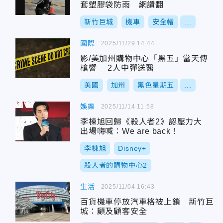
套塑膠袋防雨 網讚翻
新竹巨城
機車
安全帽
...
國際
2025/11/29 14:44
影/美加州購物中心「黑五」當天傳
槍響 2人中彈送醫
美國
加州
黑色星期五
...
娛樂
2025/11/14 11:58
李棟旭回歸《殺人者2》認壓力大
出場嗨喊：We are back！
李棟旭
Disney+
殺人者的購物中心2
生活
2025/11/04 16:43
百貨機車停放汽車格被上鎖 新竹巨
城：顧及顧客安全