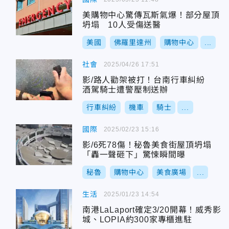
美購物中心驚傳瓦斯氣爆！部分屋頂
坍塌 10人受傷送醫
美國
佛羅里達州
購物中心
...
社會
2025/04/26 17:51
影/路人勸架被打！台南行車糾紛
酒駕騎士遭警壓制送辦
行車糾紛
機車
騎士
...
國際
2025/02/23 15:16
影/6死78傷！秘魯美食街屋頂坍塌
「轟一聲砸下」驚悚瞬間曝
秘魯
購物中心
美食廣場
...
生活
2025/01/23 14:54
南港LaLaport確定3/20開幕！威秀影
城、LOPIA約300家專櫃進駐