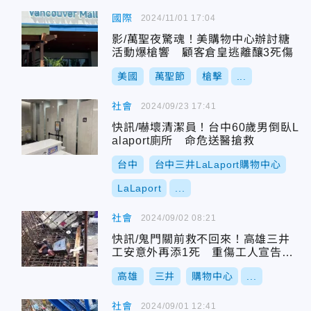
國際
2024/11/01 17:04
影/萬聖夜驚魂！美購物中心辦討糖
活動爆槍響 顧客倉皇逃離釀3死傷
美國
萬聖節
槍擊
...
社會
2024/09/23 17:41
快訊/嚇壞清潔員！台中60歲男倒臥L
alaport廁所 命危送醫搶救
台中
台中三井LaLaport購物中心
LaLaport
...
社會
2024/09/02 08:21
快訊/鬼門關前救不回來！高雄三井
工安意外再添1死 重傷工人宣告不
治
高雄
三井
購物中心
...
社會
2024/09/01 12:41