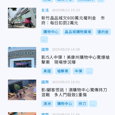
生活
2025/06/12 15:23
新竹晶品城欠600萬元權利金 市
府：每日扣罰2萬元
購物中心
晶品城購物廣場
違約金
...
國際
2025/05/28 16:08
影/5人中彈！美康州購物中心驚爆槍
擊案 現場慘況曝
美國
槍擊案
中彈
...
國際
2025/05/25 18:01
影/顧客慌逃！澳購物中心驚傳持刀
混戰 多人鬥毆致1重傷
澳洲
購物中心
持刀
...
國際
2025/05/25 11:48