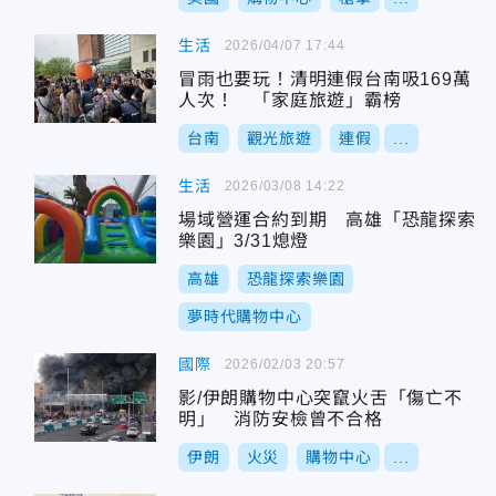
生活
2026/04/07 17:44
冒雨也要玩！清明連假台南吸169萬
人次！ 「家庭旅遊」霸榜
台南
觀光旅遊
連假
...
生活
2026/03/08 14:22
場域營運合約到期 高雄「恐龍探索
樂園」3/31熄燈
高雄
恐龍探索樂園
夢時代購物中心
國際
2026/02/03 20:57
影/伊朗購物中心突竄火舌「傷亡不
明」 消防安檢曾不合格
伊朗
火災
購物中心
...