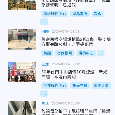
南紡誠品專櫃爆「詐騙盲盒」 誠品
急發聲明：已通報
南紡購物中心
誠品書店
盲盒
...
國際
2026/07/04 11:08
美密西根商場爆槍擊2死1傷 警：雙
方衝突釀悲劇、非隨機犯案
美國
密西根州
購物中心
...
生活
2026/06/24 17:32
30年台南中山店傳10月熄燈 新光
三越：本週內說明
台茂購物中心
新光三越
國泰人壽
...
生活
2026/06/10 12:05
監視器全拍下！屁孩猛開車門「撞爛