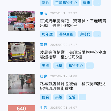
新竹
巨城購物中心
機車
...
生活
2025/10/13 22:32
百貨周年慶開跑！寶可夢、三麗鷗齊
出動 最高回饋30%
周年慶
漢神巨蛋
夢時代
...
國際
2025/09/22 17:17
凌晨突傳槍響！美印城購物中心停車
場爆槍擊 至少2死5傷
美國
槍擊
購物中心
...
社會
2025/09/19 14:08
路易莎店員背包被偷 橘衣男竊賊太
招搖環球逛街遭逮
偷竊
高雄
左營
...
生活
2025/09/01 16:07