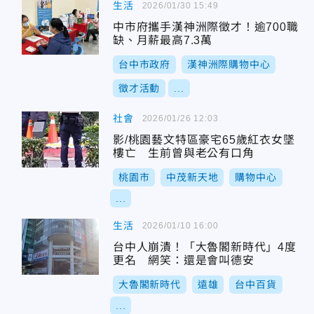
生活
2026/01/30 15:49
中市府攜手漢神洲際徵才！逾700職
缺、月薪最高7.3萬
台中市政府
漢神洲際購物中心
徵才活動
...
社會
2026/01/26 12:03
影/桃園藝文特區豪宅65歲紅衣女墜
樓亡 生前曾與老公有口角
桃園市
中茂新天地
購物中心
...
生活
2026/01/10 16:00
台中人崩潰！「大魯閣新時代」4度
更名 網笑：還是會叫德安
大魯閣新時代
遠雄
台中百貨
...