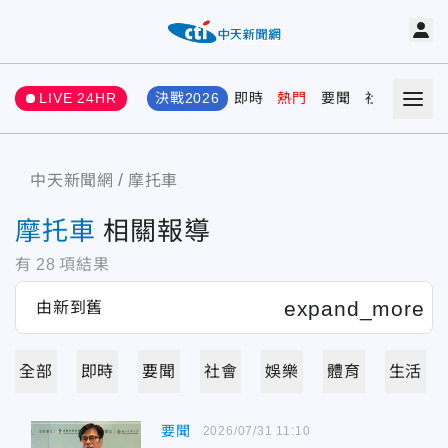
LIVE 24HR
決戰2026
即時
熱門
要聞
社會
娛樂
中天新聞網
摩托車
摩托車
相關報導
有
28
項結果
全部
即時
要聞
社會
娛樂
體育
生活
要聞
2026/07/31 11:10