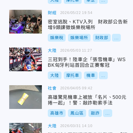
大陸
摩托車
車企
...
財經
2026/05/22 19:54
密室逃脫、KTV入列 財政部公告新
增9類課徵娛樂稅場所
娛樂稅
娛樂場所
財政部
...
大陸
2026/05/03 11:27
三冠到手！陸車企「張雪機車」WS
BK匈牙利站首回合正賽奪冠
大陸
摩托車
機車
...
社會
2026/04/05 09:42
高雄驚見機車上被放「名片、500元
捲一起」！警：敲詐勒索手法
高雄市
鳳山區
敲詐
...
大陸
2026/03/31 14:10