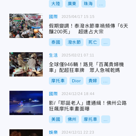
大陸
廣東
珠海
...
國際
2025/04/17 15:15
假期變調！泰潑水節車禍頻傳「6天
釀200死」 超速占大宗
泰國
潑水節
死亡
...
生活
2025/02/21 07:11
全球僅946輛！路見「百萬貴婦機
車」配超狂車牌 眾人急喊乾媽
摩托車
Dior
貴婦
...
國際
2024/12/24 18:44
影/「耶誕老人」遭通緝！佛州公路
狂飆摩托車畫面曝
美國
佛州
摩托車
...
娛樂
2024/12/11 22:23