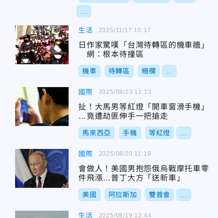
...
生活
2025/11/17 15:17
日作家驚嘆「台灣待轉區的機車牆」
網：根本待撞區
機車
待轉區
柵欄
...
國際
2025/08/23 12:13
扯！大馬男等紅燈「開車窗滑手機」
…竟遭劫匪伸手一把搶走
馬來西亞
手機
等紅燈
...
國際
2025/08/20 11:19
會做人！美國男抱怨俄烏戰摩托車零
件飛漲…普丁大方「送新車」
美國
阿拉斯加
雙普會
...
生活
2025/08/19 12:44