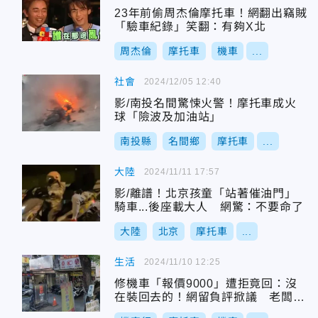
23年前偷周杰倫摩托車！網翻出竊賊
「驗車紀錄」笑翻：有夠X北
周杰倫
摩托車
機車
...
社會
2024/12/05 12:40
影/南投名間驚悚火警！摩托車成火
球「險波及加油站」
南投縣
名間鄉
摩托車
...
大陸
2024/11/11 17:57
影/離譜！北京孩童「站著催油門」
騎車...後座載大人 網驚：不要命了
大陸
北京
摩托車
...
生活
2024/11/10 12:25
修機車「報價9000」遭拒竟回：沒
在裝回去的！網留負評掀議 老闆喊
告誹謗