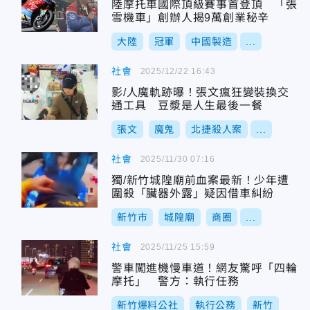
陸摩托車國際頂級賽事首登頂 「張
雪機車」創辦人揭9萬創業秘辛
大陸
冠軍
中國製造
...
社會
2025/12/22 16:43
影/人魔軌跡曝！張文瘋狂變裝換交
通工具 豆漿是人生最後一餐
張文
魔鬼
北捷殺人案
...
社會
2025/11/30 07:16
獨/新竹城隍廟前血案最新！少年遭
圍殺「臟器外露」疑因借車糾紛
新竹市
城隍廟
商圈
...
社會
2025/11/25 15:59
警車闖進機慢車道！網友驚呼「四輪
摩托」 警方：執行任務
新竹爆料公社
執行公務
新竹