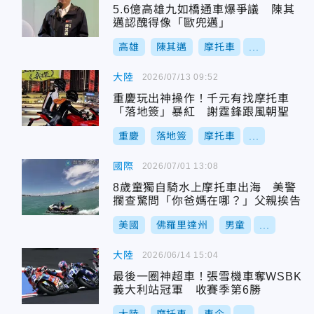
5.6億高雄九如橋通車爆爭議 陳其
邁認醜得像「歐兜邁」
高雄
陳其邁
摩托車
...
大陸
2026/07/13 09:52
重慶玩出神操作！千元有找摩托車
「落地簽」暴紅 謝霆鋒跟風朝聖
重慶
落地簽
摩托車
...
國際
2026/07/01 13:08
8歲童獨自騎水上摩托車出海 美警
攔查驚問「你爸媽在哪？」父親挨告
美國
佛羅里達州
男童
...
大陸
2026/06/14 15:04
最後一圈神超車！張雪機車奪WSBK
義大利站冠軍 收賽季第6勝