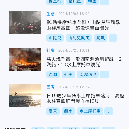
機車行
摩托車
機車
...
生活
2024/10/03 16:08
影/路邊摩托車全倒！山陀兒狂風暴
雨肆虐高雄 超驚悚畫面曝光
山陀兒
山陀兒颱風
颱風
...
社會
2024/08/25 10:31
惡火燒千萬！澎湖南滬漁港祝融 2
漁船、10水上摩托車燒光
澎湖
七美
南滬漁港
...
國際
2024/08/16 12:24
日19歲少年騎水上摩拖車落海 高壓
水柱直擊肛門爆血進ICU
夏天
戲水
水上摩托車
...