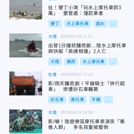
扯！墾丁小灣「玩水上摩托車罰3
萬」 墾管處：僅罰業者
墾丁
水上摩托車
戲水
...
大陸
2025/07/26 11:21
出發1分鐘就釀悲劇…陸水上摩托車
與快艇「高速相撞」2人亡
大陸
廣西
水上摩托車
...
社會
2025/04/25 17:25
影/雨天釀悲劇！平鎮騎士「併行超
車」 慘遭砂石車輾斃
砂石車
摩托車
平鎮
...
大陸
2025/04/24 19:06
影/嚇！陸遊樂區摩托車表演突「衝
進人群」 多名孩童被壓倒