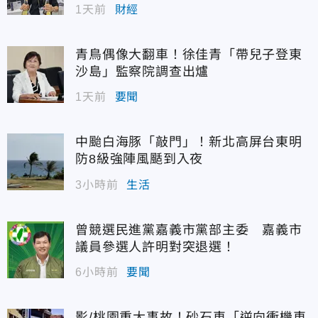
1天前
財經
青鳥偶像大翻車！徐佳青「帶兒子登東
沙島」監察院調查出爐
1天前
要聞
中颱白海豚「敲門」！新北高屏台東明
防8級強陣風颳到入夜
3小時前
生活
曾競選民進黨嘉義市黨部主委 嘉義市
議員參選人許明對突退選！
6小時前
要聞
影/桃園重大事故！砂石車「逆向衝機車