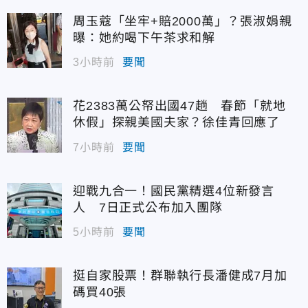
周玉蔻「坐牢+賠2000萬」？張淑娟親
曝：她約喝下午茶求和解
3小時前
要聞
花2383萬公帑出國47趟 春節「就地
休假」探親美國夫家？徐佳青回應了
7小時前
要聞
迎戰九合一！國民黨精選4位新發言
人 7日正式公布加入團隊
5小時前
要聞
挺自家股票！群聯執行長潘健成7月加
碼買40張