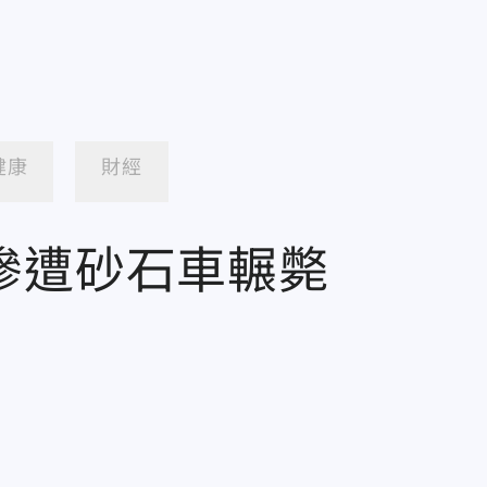
健康
財經
慘遭砂石車輾斃