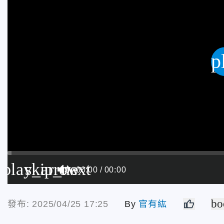
p
play_arrow
skip_next
00:00
00:00
bo
發布: 2025/04/25 17:25
By
官有紘