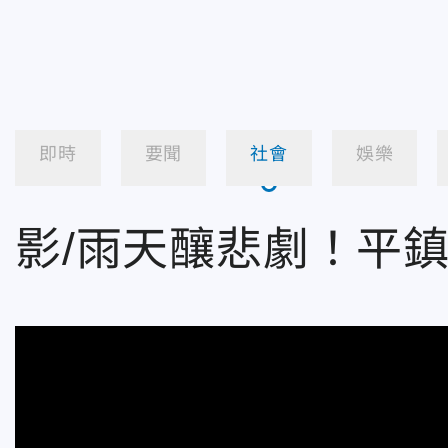
即時
要聞
社會
娛樂
影/雨天釀悲劇！平