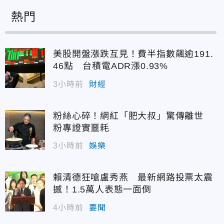
熱門
美股開盤漲跌互見！費半指數飆逾191.
46點 台積電ADR漲0.93%
3小時前
財經
粉絲心碎！網紅「肥大叔」驚傳離世
粉專證實噩耗
3小時前
娛樂
賴清德狂嗆盧秀燕 最新網路投票太震
撼！1.5萬人表態一面倒
4小時前
要聞