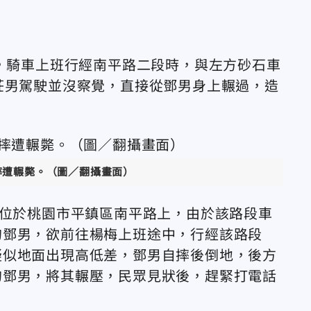
，
騎車上班行經南平路二段時，與左方砂石車
莊男
駕駛並沒察覺，直接從鄧男身上輾過，造
。
摔遭輾斃。（圖／翻攝畫面）
點位於桃園市平鎮區南平路上，由於該路段車
的
鄧男
，欲前往楊梅上班途中，行經該路段
疑似地面出現高低差，鄧男自摔後倒地，後方
的鄧男，將其輾壓，民眾見狀後，趕緊打電話