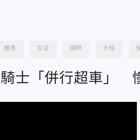
體育
生活
國際
大陸
鎮騎士「併行超車」 