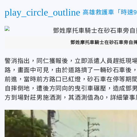
play_circle_outline
高雄救護車「時速9
鄧姓摩托車騎士在砂石車旁自
警消指出，同仁獲報後，立即派遣人員趕抵現
路，畫面中可見，
由於道路擠了一輛砂石車後
前進，當時前方路口已紅燈，砂石車在停等期
自摔倒地，
遭後方同向的曳引車碾壓，
造成鄧
方到場對莊男施酒測，其酒測值為0，詳細肇事