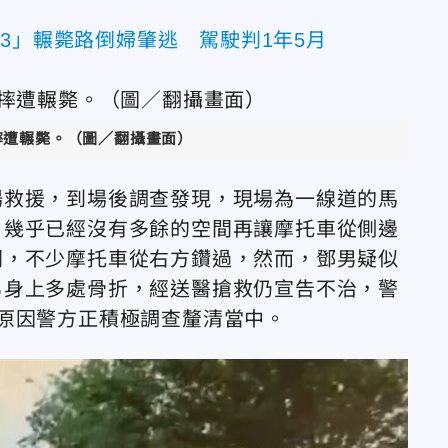
3」輾斃路倒婦肇逃 駕駛判1年5月
摔遭輾斃。（圖／翻攝畫面）
場救援，到場後調查發現，
現場為一線道的馬
，幾乎已經沒有多餘的空間再讓摩托車從側邊
間，不少摩托車從右方鑽過，然而，
鄧男
疑似
男身上多處骨折，經送醫搶救仍宣告不治，警
原因警方正積極調查釐清當中。