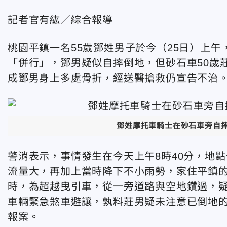
記者官有紘／綜合報導
桃園平鎮一名55歲鄧姓男子於今（25日）上午
「併行」，鄧男疑似自摔倒地，但砂石車50歲
成鄧男身上多處骨折，經送醫搶救仍宣告不治
鄧姓摩托車騎士在砂石車旁自
警消表示，事情發生在今天上午8時40分，地
流量大，再加上當時
降下不小雨勢，家住
平鎮
時，為超越曳引車，
從一旁道路與空地鑽過，
車輛緊急煞車避讓，孰料莊男疑未注意已倒地
報案。