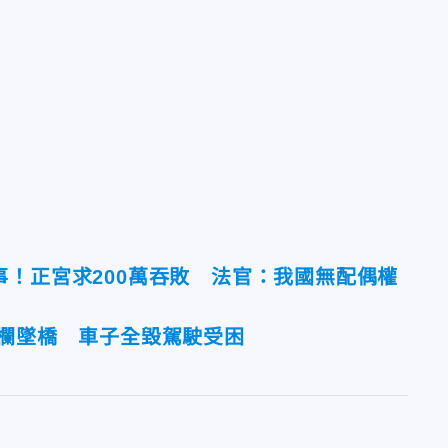
事！正宮求200萬吞敗 法官：我國無配偶權
護欄墜橋 車子全毀駕駛受困