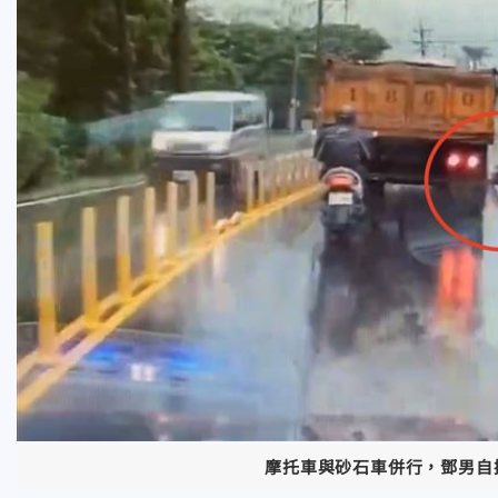
摩托車與砂石車併行，鄧男自