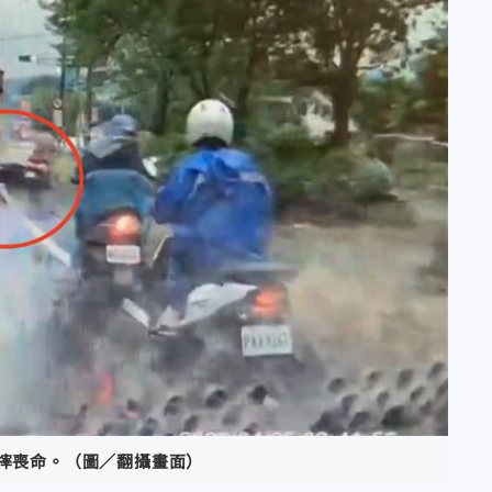
摔喪命。（圖／翻攝畫面）