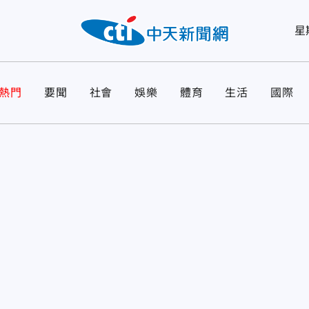
星
熱門
要聞
社會
娛樂
體育
生活
國際