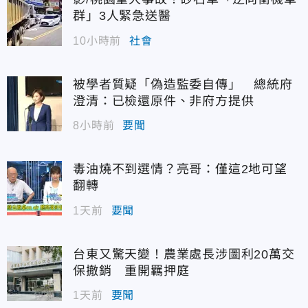
群」3人緊急送醫
10小時前
社會
被學者質疑「偽造監委自傳」 總統府
澄清：已檢還原件、非府方提供
8小時前
要聞
毒油燒不到選情？亮哥：僅這2地可望
翻轉
1天前
要聞
台東又驚天變！農業處長涉圖利20萬交
保撤銷 重開羈押庭
1天前
要聞