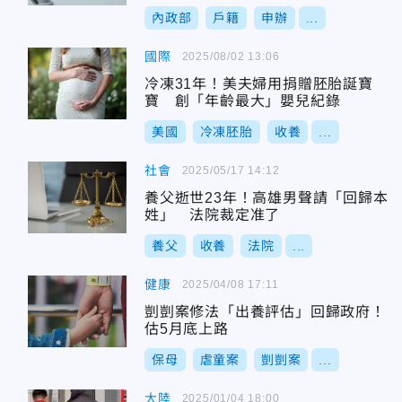
內政部
戶籍
申辦
...
國際
2025/08/02 13:06
冷凍31年！美夫婦用捐贈胚胎誕寶
寶 創「年齡最大」嬰兒紀錄
美國
冷凍胚胎
收養
...
社會
2025/05/17 14:12
養父逝世23年！高雄男聲請「回歸本
姓」 法院裁定准了
養父
收養
法院
...
健康
2025/04/08 17:11
剴剴案修法「出養評估」回歸政府！
估5月底上路
保母
虐童案
剴剴案
...
大陸
2025/01/04 18:00