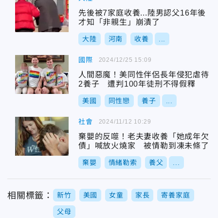
先後被7家庭收養...陸男認父16年後
才知「非親生」崩潰了
大陸
河南
收養
...
國際
2024/12/25 15:09
人間惡魔！美同性伴侶長年侵犯虐待
2養子 遭判100年徒刑不得假釋
美國
同性戀
養子
...
社會
2024/11/12 10:29
棄嬰的反噬！老夫妻收養「她成年欠
債」喊放火燒家 被情勒到凍未條了
棄嬰
情緒勒索
養父
...
相關標籤：
新竹
美國
女童
家長
寄養家庭
父母