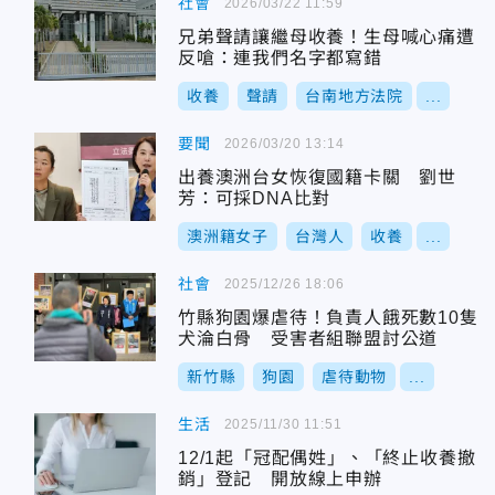
社會
2026/03/22 11:59
兄弟聲請讓繼母收養！生母喊心痛遭
反嗆：連我們名字都寫錯
收養
聲請
台南地方法院
...
要聞
2026/03/20 13:14
出養澳洲台女恢復國籍卡關 劉世
芳：可採DNA比對
澳洲籍女子
台灣人
收養
...
社會
2025/12/26 18:06
竹縣狗園爆虐待！負責人餓死數10隻
犬淪白骨 受害者組聯盟討公道
新竹縣
狗園
虐待動物
...
生活
2025/11/30 11:51
12/1起「冠配偶姓」、「終止收養撤
銷」登記 開放線上申辦