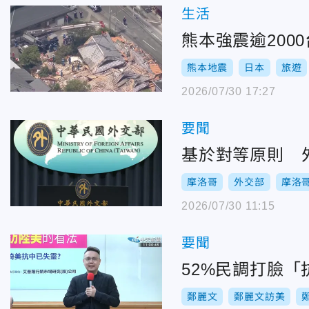
生活
熊本強震逾200
熊本地震
日本
旅遊
2026/07/30 17:27
要聞
基於對等原則 
摩洛哥
外交部
摩洛
2026/07/30 11:15
要聞
52%民調打臉
鄭麗文
鄭麗文訪美