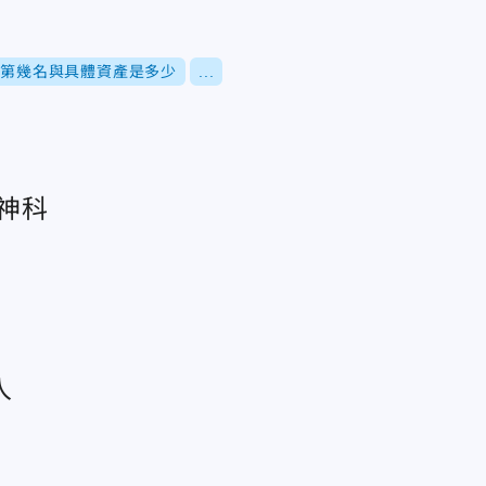
排第幾名與具體資產是多少
...
神科
入