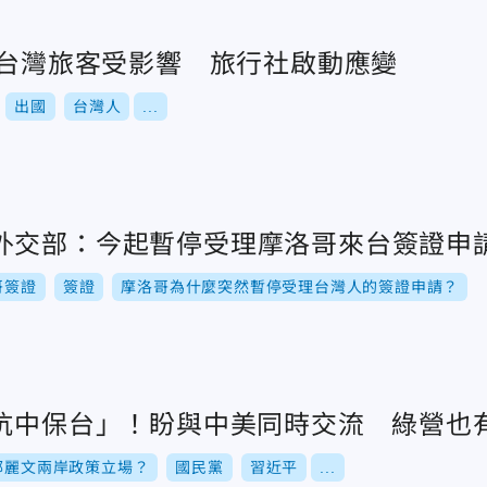
0台灣旅客受影響 旅行社啟動應變
出國
台灣人
...
外交部：今起暫停受理摩洛哥來台簽證申
哥簽證
簽證
摩洛哥為什麼突然暫停受理台灣人的簽證申請？
「抗中保台」！盼與中美同時交流 綠營也
鄭麗文兩岸政策立場？
國民黨
習近平
...