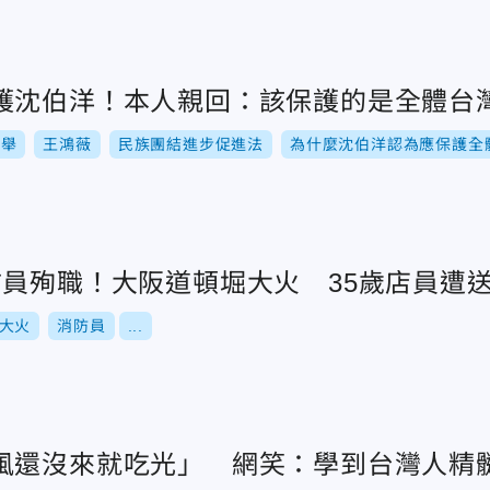
護沈伯洋！本人親回：該保護的是全體台
選舉
王鴻薇
民族團結進步促進法
為什麼沈伯洋認為應保護全
防員殉職！大阪道頓堀大火 35歲店員遭
大火
消防員
...
風還沒來就吃光」 網笑：學到台灣人精