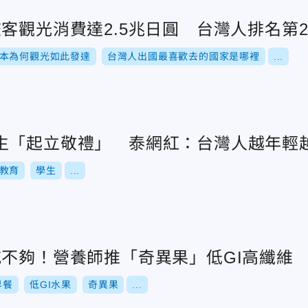
客觀光消費達2.5兆日圓 台灣人排名第
本為何觀光如此發達
台灣人出國最喜歡去的國家是哪裡
...
生「起立敬禮」 泰網紅：台灣人越年輕
教育
學生
...
吃不夠！營養師推「奇異果」低GI高纖維
早餐
低GI水果
奇異果
...