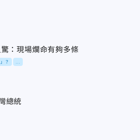
人驚：現場爛命有夠多條
條」？
...
灣總統