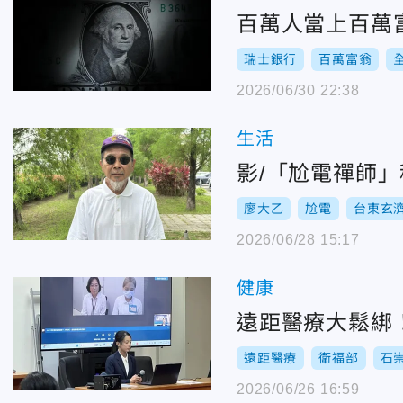
百萬人當上百萬富
瑞士銀行
百萬富翁
2026/06/30 22:38
生活
影/「尬電禪師
廖大乙
尬電
台東玄
2026/06/28 15:17
健康
遠距醫療大鬆綁
遠距醫療
衛福部
石
2026/06/26 16:59