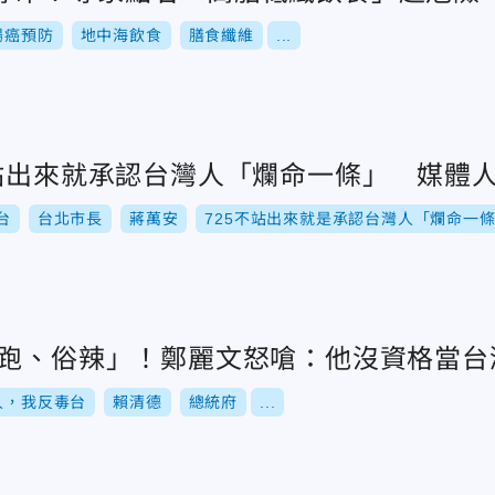
腸癌預防
地中海飲食
膳食纖維
...
不站出來就承認台灣人「爛命一條」 媒體
台
台北市長
蔣萬安
725不站出來就是承認台灣人「爛命一
落跑、俗辣」！鄭麗文怒嗆：他沒資格當台
人，我反毒台
賴清德
總統府
...