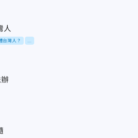
灣人
體台灣人？
...
送辦
髓