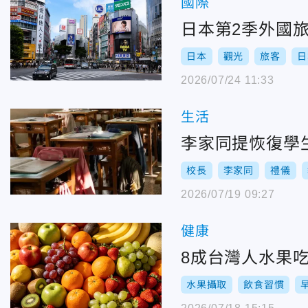
國際
日本第2季外國旅
日本
觀光
旅客
日
2026/07/24 11:33
生活
李家同提恢復學
校長
李家同
禮儀
2026/07/19 09:27
健康
8成台灣人水果
水果攝取
飲食習慣