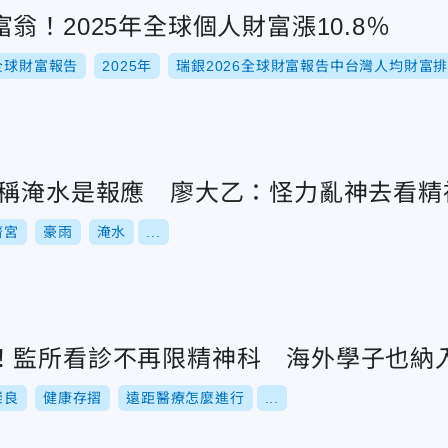
翁！2025年全球個人財富漲10.8％
全球財富報告
2025年
瑞銀2026全球財富報告中台灣人均財富
」稱淹水是報應 廖大乙：怪力亂神去看精
濟宮
豪雨
淹水
...
！監所看診不再限精神科 海外學子也納
崇良
健康存摺
遠距醫療怎麼進行
...