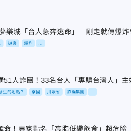
旺夢樂城「台人急奔逃命」 剛走就傳爆炸
人
遊客
爆炸
...
購51人詐團！33名台人「專騙台灣人」主
發生的地點？
寮國
川壙省
詐騙集團
...
奪命！專家點名「高脂低纖飲食」超危險