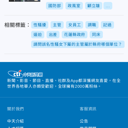
開轟了
國防部
政風室
顧立雄
...
相關標籤：
性騷擾
主管
女員工
調職
記過
逼迫
出差
花蓮縣政府
同床
請問該名性騷女下屬的主管屬於縣府哪個單位？
新聞、影音、節目、直播、社群及App都深獲網友喜愛，在全
世界各地華人亦頗受歡迎，全球擁有2000萬粉絲。
關於我們
客服資訊
中天介紹
公告