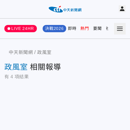
LIVE 24HR
決戰2026
即時
熱門
要聞
社會
娛樂
中天新聞網
政風室
政風室
相關報導
有
4
項結果