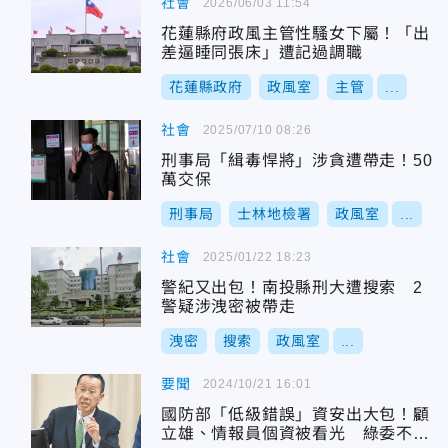
社會
2026/06/03 11:54
花蓮縣府政風主管性騷女下屬！「出
差逼睡同張床」遭記過調職
花蓮縣政府
政風室
主管
...
社會
2025/07/10 08:26
刑事局「緝毒悍將」涉貪遭帶走！50
萬交保
刑事局
士林地檢署
政風室
...
社會
2025/01/22 18:23
警紀又出包！南投縣刑大遭搜索 2
警疑涉洩密被帶走
洩密
搜索
政風室
...
要聞
2024/10/21 16:01
國防部「低級錯誤」資安出大包！顧
立雄、情報員個資被看光 綠委不忍