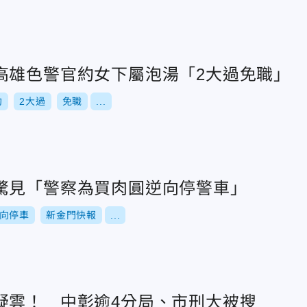
高雄色警官約女下屬泡湯「2大過免職」
約
2大過
免職
...
驚見「警察為買肉圓逆向停警車」
向停車
新金門快報
...
疑雲！ 中彰逾4分局、市刑大被搜