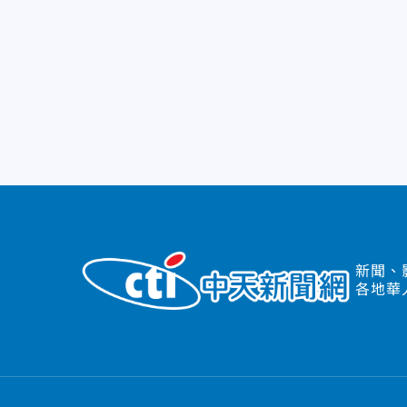
新聞、
各地華