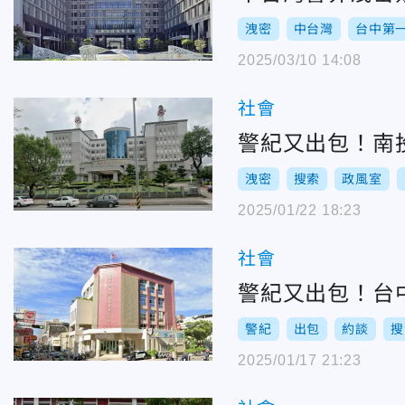
洩密
中台灣
台中第
2025/03/10 14:08
社會
警紀又出包！南
洩密
搜索
政風室
2025/01/22 18:23
社會
警紀又出包！台
警紀
出包
約談
搜
2025/01/17 21:23