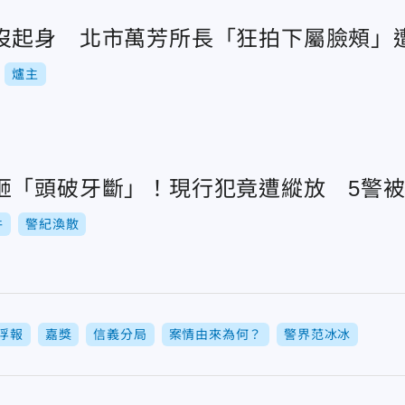
沒起身 北市萬芳所長「狂拍下屬臉頰」
爐主
砸「頭破牙斷」！現行犯竟遭縱放 5警
件
警紀渙散
浮報
嘉獎
信義分局
案情由來為何？
警界范冰冰