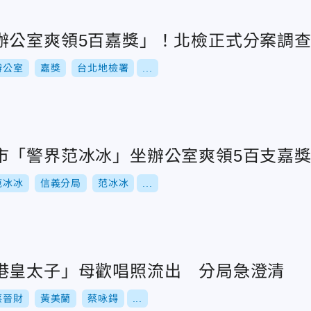
辦公室爽領5百嘉獎」！北檢正式分案調
辦公室
嘉獎
台北地檢署
...
市「警界范冰冰」坐辦公室爽領5百支嘉
范冰冰
信義分局
范冰冰
...
港皇太子」母歡唱照流出 分局急澄清
蔡晉財
黃美蘭
蔡咏鍀
...