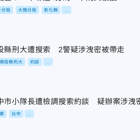
一分局
大雅分局
彰化縣
...
投縣刑大遭搜索 2警疑涉洩密被帶走
南投縣刑大
約談
...
中市小隊長遭檢調搜索約談 疑辦案涉洩
索
台中
...