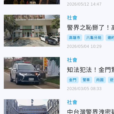
2026/05/12 14:47
社會
警界之恥掰了！
高雄市
六龜分局
邀
2026/05/04 10:29
社會
知法犯法！金門
金門
警車
肉圓
逆
2026/03/05 08:33
社會
中台灣警界洩密