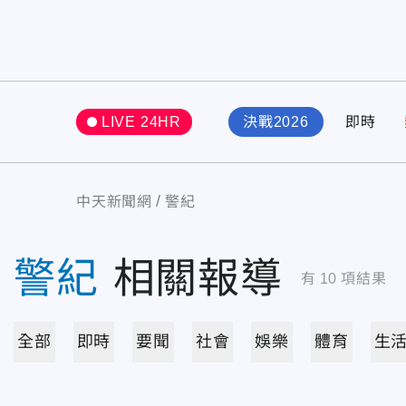
LIVE 24HR
決戰2026
即時
中天新聞網
警紀
警紀
相關報導
有
10
項結果
全部
即時
要聞
社會
娛樂
體育
生