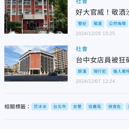
社會
好大官威！敬酒
警紀
敬酒
公然侮辱
2024/12/28 15:25
社會
台中女店員被狂
醉漢
現行犯
傷人案
2024/12/07 12:24
相關標籤：
范冰冰
台北市
女警
信義區
偵查佐