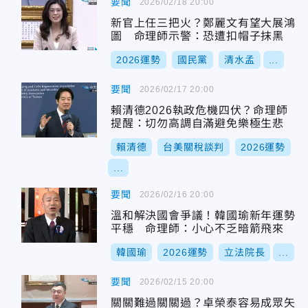
要聞
2026/02/18 20:00
新官上任三把火？鄭麗文有望大展鴻
圖 命理師示警：恐遭扣帽子抹黑
2026運勢
國民黨
清水孟
...
要聞
2026/02/17 20:00
賴清德2026執政危機四伏？命理師
提醒：切勿高調自滿避免樂極生悲
賴清德
台美關稅談判
2026運勢
...
要聞
2026/02/16 20:00
溫和解決國會爭議！韓國瑜新年運勢
平穩 命理師：小心不乏暗箭飛來
韓國瑜
2026運勢
立法院長
...
要聞
2026/02/15 20:00
關關難過關關過？卓榮泰容易成眾矢