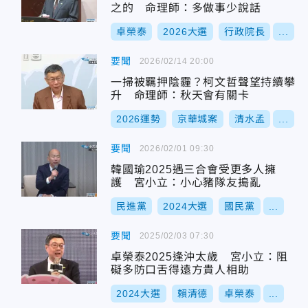
之的 命理師：多做事少說話
卓榮泰
2026大選
行政院長
...
要聞
2026/02/14 20:00
一掃被羈押陰霾？柯文哲聲望持續攀
升 命理師：秋天會有關卡
2026運勢
京華城案
清水孟
...
要聞
2026/02/01 09:30
韓國瑜2025遇三合會受更多人擁
護 宮小立：小心豬隊友搗亂
民進黨
2024大選
國民黨
...
要聞
2025/02/03 07:30
卓榮泰2025逢沖太歲 宮小立：阻
礙多防口舌得遠方貴人相助
2024大選
賴清德
卓榮泰
...