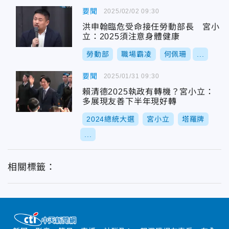
要聞
2025/02/02 09:30
洪申翰臨危受命接任勞動部長 宮小
立：2025須注意身體健康
勞動部
職場霸凌
何佩珊
...
要聞
2025/01/31 09:30
賴清德2025執政有轉機？宮小立：
多展現友善下半年現好轉
2024總統大選
宮小立
塔羅牌
...
相關標籤：