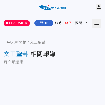
LIVE 24HR
決戰2026
即時
熱門
要聞
社會
娛樂
中天新聞網
文王聖卦
文王聖卦
相關報導
有
9
項結果