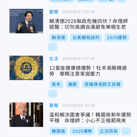
要聞
2026/02/17 20:00
賴清德2026執政危機四伏？命理師
提醒：切勿高調自滿避免樂極生悲
賴清德
台美關稅談判
2026運勢
...
生活
2026/02/17 07:45
12星座健康總運勢！牡羊易眼睛疲
勞 摩羯注意家庭壓力
馬年
春節
塔羅牌老師艾菲爾
...
要聞
2026/02/16 20:00
溫和解決國會爭議！韓國瑜新年運勢
平穩 命理師：小心不乏暗箭飛來
韓國瑜
2026運勢
立法院長
...