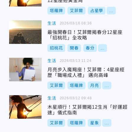
12星座迎黃金周
塔羅牌
艾菲爾
占星學
...
生活
2026/03/16 08:36
最強開春日！艾菲爾揭春分12星座
「招桃花」全攻略
招桃花
開春
春分
...
生活
2026/03/13 11:24
月亮步入魔羯座！艾菲爾：4星座經
歷「職場成人禮」 邁向高峰
艾菲爾
塔羅牌
月亮
...
生活
2026/03/12 09:48
木星順行！艾菲爾揭12生肖「好運超
速」儀式指南
艾菲爾
塔羅牌
星象
...