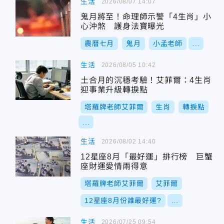
生活
2026/08/07 14:07
鬼月將至！命理師示警「4生肖」小
心沖煞 護身法寶曝光
農曆七月
鬼月
小孟老師
...
生活
2026/08/05 10:42
土合月的沉穩考驗！艾菲爾：4生肖
迎事業升級轉捩點
塔羅牌老師艾菲爾
生肖
轉捩點
...
生活
2026/08/02 14:40
12星座8月「最好運」排行榜 巨蟹
座財運愛情兩得意
塔羅牌老師艾菲爾
艾菲爾
12星座8月份誰最好運?
...
生活
2026/07/25 09:54