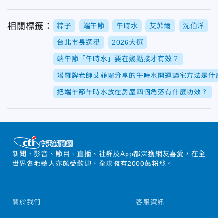
相關標籤：
粽子
端午節
午時水
艾菲爾
沈伯洋
台北市長選舉
2026大選
端午節「午時水」要在幾點接才有效？
塔羅牌老師艾菲爾分享的午時水開運鎮宅方法是什
把端午節午時水放在房屋四個角落有什麼功效？
新聞、影音、節目、直播、社群及App都深獲網友喜愛，在全
世界各地華人亦頗受歡迎，全球擁有2000萬粉絲。
關於我們
客服資訊