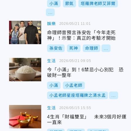
小滿
節氣
塔羅牌老師艾菲爾
...
娛樂
2026/05/21 11:01
命理師昔預言孫安佐「今年走死
神」！示警：真正的考驗才開始
孫安佐
死神
命理師
...
生活
2026/05/21 09:05
今「小滿」到！6禁忌小心別犯 恐
破財一整年
小滿
小孟老師
小孟老師星座塔羅牌之清水孟
...
生活
2026/05/15 15:55
4生肖「財福雙至」 未來3個月好運
一直來