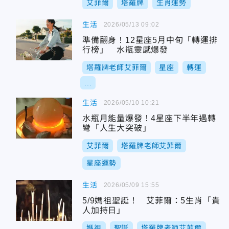
艾菲爾
塔羅牌
生肖運勢
生活
2026/05/13 09:02
準備翻身！12星座5月中旬「轉運排
行榜」 水瓶靈感爆發
塔羅牌老師艾菲爾
星座
轉運
...
生活
2026/05/10 10:21
水瓶月能量爆發！4星座下半年遇轉
彎「人生大突破」
艾菲爾
塔羅牌老師艾菲爾
星座運勢
生活
2026/05/09 15:55
5/9媽祖聖誕！ 艾菲爾：5生肖「貴
人加持日」
媽祖
聖誕
塔羅牌老師艾菲爾