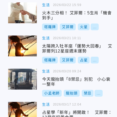
生活
2026/03/22 15:59
火木三分相！ 艾菲爾：5生肖「機會
到手」
塔羅牌
艾菲爾
火星
...
生活
2026/03/21 10:11
太陽跨入牡羊座「運勢大回春」 艾
菲爾列12星座週末運勢
塔羅牌
艾菲爾
占星
...
生活
2026/03/20 09:24
今天龍抬頭「8禁忌」別犯 小心衰
一整年
小孟老師
龍抬頭
禁忌
...
生活
2026/03/17 12:04
占星學「新年」將開啟！ 艾菲爾：