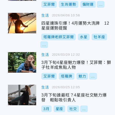
艾菲爾
生肖運勢
偏財運
...
生活
2026/04/06 10:56
四星連珠引爆！4月運勢大洗牌 12
星座運勢提醒
塔羅牌老師艾菲爾
水星
牡羊座
...
生活
2026/03/29 12:32
3月下旬4星座魅力爆發！艾菲爾：獅
子牡羊成焦點人物
艾菲爾
塔羅牌
魅力
...
生活
2026/03/25 12:05
3月下旬誰最旺？4星座社交魅力爆
發 輕鬆吸引貴人
3月
星座
社交
...