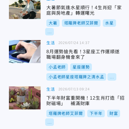
大暑節氣逢水星順行！4生肖迎「家
庭與房地產」轉運曙光
大暑
塔羅牌老師艾菲爾
水星
...
生活
2026/07/24 14:37
8月運勢搶先看！3星座工作運順遂
職場翻身機會來了
小孟老師
星座運勢
小孟老師星座塔羅牌之清水孟
...
生活
2026/07/13 09:24
下半年財富重開機！12生肖打造「招
財磁場」 補滿財庫
塔羅牌老師艾菲爾
下半年
財富
...