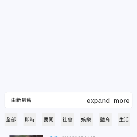
全部
即時
要聞
社會
娛樂
體育
生活