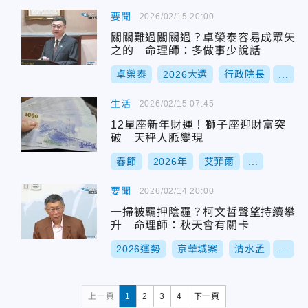
要聞
2026/02/15 20:00
關關難過關關過？卓榮泰容易成眾矢
之的 命理師：多做事少說話
卓榮泰
2026大選
行政院長
...
生活
2026/02/15 07:45
12星座新年財運！獅子座迎財富突
破 天秤人脈變現
春節
2026年
艾菲爾
...
要聞
2026/02/14 20:00
一掃被羈押陰霾？柯文哲聲望持續攀
升 命理師：秋天會有關卡
2026運勢
京華城案
清水孟
...
上一頁
1
2
3
4
下一頁