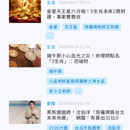
生活
2026/06/17 09:11
金星天王星六分相！5生肖未來2周財
運、事業雙豐收
金星
天王星
塔羅牌老師艾菲爾
...
生活
2026/06/16 11:56
端午節小心血光之災！命理師點名
「3生肖」：恐破財
端午節
小孟老師星座塔羅牌之清水孟
宮小立老師
...
要聞
2026/06/14 11:48
黑熊變國師！沈伯洋「塔羅牌算台北
未來命運」 網酸：有算出32比0
2026大選
台北市長選舉
沈伯洋