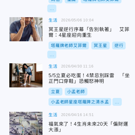
...
生活
2026/05/06 10:04
冥王星逆行序幕「告別執著」 艾菲
爾：4星座迎向重生
塔羅牌老師艾菲爾
冥王星
逆行
...
生活
2026/04/30 11:16
5/5立夏必吃蛋！4禁忌別踩雷 「坐
正門口穿鞋」恐觸怒神明
立夏
小孟老師
小孟老師星座塔羅牌之清水孟
...
生活
2026/04/16 14:51
福氣來了！4生肖未來20天「偏財運
大漲」