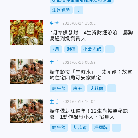
生肖運勢
...
生活
2026/06/24 15:01
7月準備發財！4生肖財運滾滾 屬狗
易遇到投資貴人
7月
財運
小孟老師
...
生活
2026/06/19 09:58
端午節接「午時水」 艾菲爾：放置
於住宅四角可安家鎮宅
端午節
粽子
艾菲爾
...
生活
2026/06/18 16:01
端午做對旺整年！12生肖轉運秘訣
曝 1動作狠甩小人、招貴人
端午節
艾菲爾
塔羅牌
...