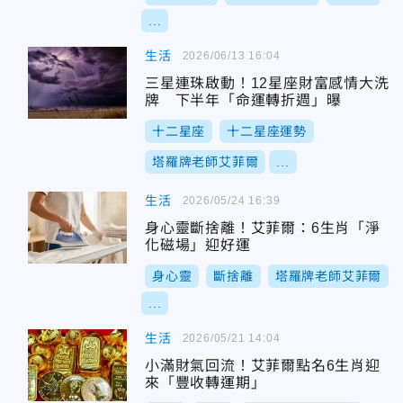
...
生活
2026/06/13 16:04
三星連珠啟動！12星座財富感情大洗
牌 下半年「命運轉折週」曝
十二星座
十二星座運勢
塔羅牌老師艾菲爾
...
生活
2026/05/24 16:39
身心靈斷捨離！艾菲爾：6生肖「淨
化磁場」迎好運
身心靈
斷捨離
塔羅牌老師艾菲爾
...
生活
2026/05/21 14:04
小滿財氣回流！艾菲爾點名6生肖迎
來「豐收轉運期」