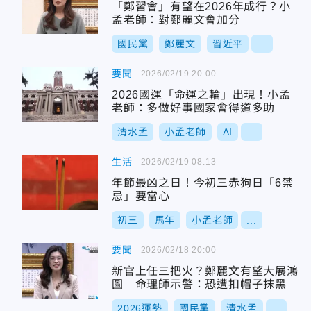
「鄭習會」有望在2026年成行？小
孟老師：對鄭麗文會加分
國民黨
鄭麗文
習近平
...
要聞
2026/02/19 20:00
2026國運「命運之輪」出現！小孟
老師：多做好事國家會得道多助
清水孟
小孟老師
AI
...
生活
2026/02/19 08:13
年節最凶之日！今初三赤狗日「6禁
忌」要當心
初三
馬年
小孟老師
...
要聞
2026/02/18 20:00
新官上任三把火？鄭麗文有望大展鴻
圖 命理師示警：恐遭扣帽子抹黑
2026運勢
國民黨
清水孟
...