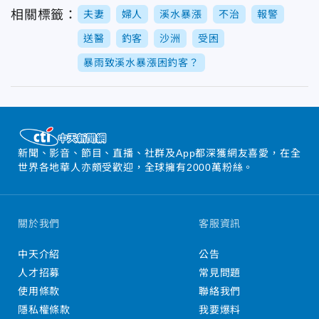
相關標籤：
夫妻
婦人
溪水暴漲
不治
報警
送醫
釣客
沙洲
受困
暴雨致溪水暴漲困釣客？
新聞、影音、節目、直播、社群及App都深獲網友喜愛，在全
世界各地華人亦頗受歡迎，全球擁有2000萬粉絲。
關於我們
客服資訊
中天介紹
公告
人才招募
常見問題
使用條款
聯絡我們
隱私權條款
我要爆料