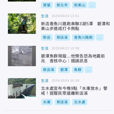
賞螢
新北市
和美山
...
生活
2026/03/23 13:01
新店香魚川路跑串聯3湖5潭 碧潭和
美山步道成打卡熱點
新店
新店溪
香魚川路跑
...
生活
2025/04/12 10:58
碧潭魚群現蹤…他預告恐為地震前
兆 查核中心：錯誤訊息
新店溪
碧潭
魚群
...
生活
2024/10/24 20:39
北水處宣布今晚9點「水庫放水」警
戒！提醒民眾遠離新店溪
水庫
新店溪
北水處