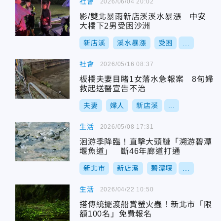
社會
2026/06/04 20:02
影/雙北暴雨新店溪溪水暴漲 中安
大橋下2男受困沙洲
新店溪
溪水暴漲
受困
...
社會
2026/05/16 08:37
板橋夫妻目睹1女落水急報案 8旬婦
救起送醫宣告不治
夫妻
婦人
新店溪
...
生活
2026/05/08 17:31
洄游季降臨！直擊大頭鰱「溯游碧潭
堰魚道」 斷46年廊道打通
新北市
新店溪
碧潭堰
...
生活
2026/04/22 10:50
搭傳統擺渡船賞螢火蟲！新北市「限
額100名」免費報名