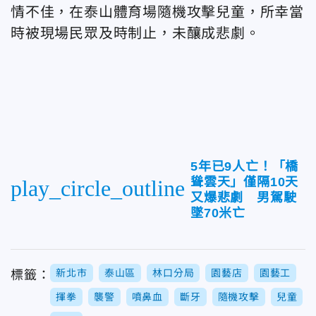
情不佳，在泰山體育場隨機攻擊兒童，所幸當
時被現場民眾及時制止，未釀成悲劇。
5年已9人亡！「橋
聳雲天」僅隔10天
play_circle_outline
又爆悲劇 男駕駛
墜70米亡
新北市
泰山區
林口分局
園藝店
園藝工
標籤：
揮拳
襲警
噴鼻血
斷牙
隨機攻擊
兒童