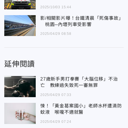
2025/10/03 15:44
影/相關影片曝！台鐵清晨「死傷事故」
桃園─內壢列車受影響
2025/04/29 08:58
延伸閱讀
27歲新手男打拳賽「大腦位移」不治
亡 教練過失致死一審無罪
2025/04/29 07:33
悚！「黃金葛案國小」老師水杯遭滴防
蚊液 喉嚨不適就醫
2025/04/29 07:24