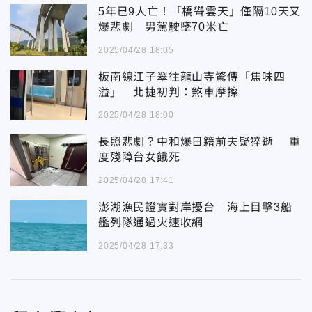
5年已9人亡！「橋聳雲天」僅隔10天又
爆悲劇 男駕駛墜70米亡
2025/04/28 18:05
板南線江子翠往龍山寺驚傳「焦味四
溢」 北捷初判：煞車摩擦
2025/04/28 18:00
長照悲劇？中和爆日籍前夫疑猝逝 重
度殘障台女餓死
2025/04/28 17:41
澎湖漁民證實對岸擾台 海上目擊3船
艦列隊通過火速收網
2025/04/28 17:33