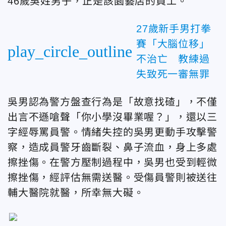
46歲吳姓男子，正是該園藝店的員工。
27歲新手男打拳
賽「大腦位移」
play_circle_outline
不治亡 教練過
失致死一審無罪
吳男認為警方盤查行為是「故意找碴」，不僅
出言不遜嗆聲「你小學沒畢業喔？」，還以三
字經辱罵員警。情緒失控的吳男更動手攻擊警
察，造成員警牙齒斷裂、鼻子流血，身上多處
擦挫傷。在警方壓制過程中，吳男也受到輕微
擦挫傷，經評估無需送醫。受傷員警則被送往
輔大醫院就醫，所幸無大礙。