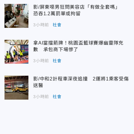
影/屏東噁男狂問美容店「有做全套嗎」
恐吞1.2萬罰單或拘留
3小時前
社會
拿AI當擋箭牌！桃園盃籃球賽爆幽靈隊充
數 承包商下場慘了
3小時前
社會
影/中和2計程車深夜追撞 2運將1乘客受傷
送醫
3小時前
社會