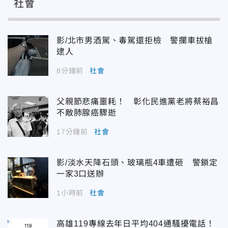
社會
影/北市男酒駕、毒駕還拒檢 警攔車拔槍
逮人
8分鐘前
社會
父親節悲痛噩耗！ 彰化民進黨老將蔡裕昌
不敵肺腺癌驟逝
17分鐘前
社會
影/淡水天降石頭、玻璃瓶4車遭砸 警鎖定
一家3口送辦
1小時前
社會
高雄119專線去年日平均404通騷擾電話！