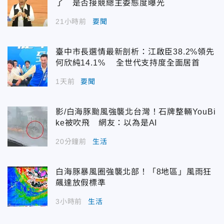
了 是否接競總主委態度曝光
21小時前
要聞
臺中市長選情最新剖析：江啟臣38.2%領先
何欣純14.1% 全世代支持度全面居首
1天前
要聞
影/白海豚颱風強襲北台灣！石牌整輛YouBi
ke被吹飛 網友：以為是AI
20分鐘前
生活
白海豚暴風圈強襲北部！「8地區」風雨狂
飆達放假標準
3小時前
生活