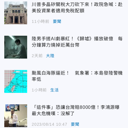
川普多晶矽關稅大刀砍下來！政院急喊：赴
美投資業者適用免稅配額
11小時前
要聞
陸男手搓AI劇暴紅！《歸墟》播放破億 每
分鐘算力燒掉近萬台幣
2天前
大陸
颱風白海豚逼近！ 氣象署：本島發陸警機
率低
1小時前
生活
「這件事」恐讓台灣賠8000億！李鴻源曝
最大危機嘆：沒解了
2023/08/14 10:47
要聞