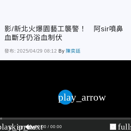
影/新北火爆園藝工襲警！ 阿sir噴鼻
血斷牙仍浴血制伏
發布: 2025/04/29 08:12
By
陳奕廷
play_arrow
play_arrow
skip_next
ful
00:00
00:00