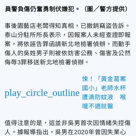
員警負傷仍奮勇制伏嫌犯。
（圖／警方提供）
事後園藝店老闆得知真相，已撤銷竊盜告訴。
泰山分駐所所長表示，因報案人未經查證即報
案，將依誣告罪函請新北地檢署偵辦。而動手
傷人的吳姓男子則被依妨害公務、傷害及公然
侮辱3罪移送新北地檢署偵辦。
悚！「黃金葛案
國小」老師水杯
play_circle_outline
遭滴防蚊液 喉
嚨不適就醫
值得注意的是，這並非吳男首次因情緒失控傷
人。據報導指出，吳男在2020年曾因失業心