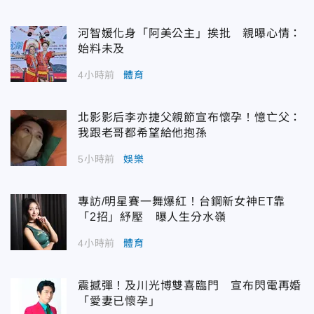
河智媛化身「阿美公主」挨批 親曝心情：
始料未及
4小時前
體育
北影影后李亦捷父親節宣布懷孕！憶亡父：
我跟老哥都希望給他抱孫
5小時前
娛樂
專訪/明星賽一舞爆紅！台鋼新女神ET靠
「2招」紓壓 曝人生分水嶺
4小時前
體育
震撼彈！及川光博雙喜臨門 宣布閃電再婚
「愛妻已懷孕」