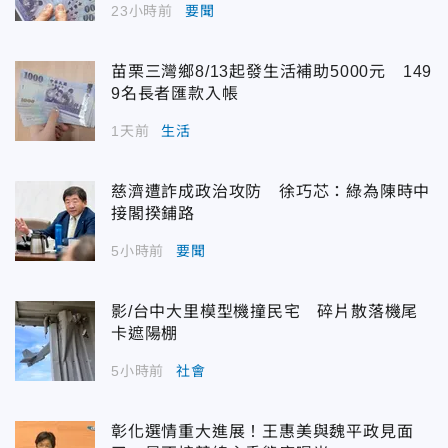
23小時前
要聞
苗栗三灣鄉8/13起發生活補助5000元 149
9名長者匯款入帳
1天前
生活
慈濟遭詐成政治攻防 徐巧芯：綠為陳時中
接閣揆鋪路
5小時前
要聞
影/台中大里模型機撞民宅 碎片散落機尾
卡遮陽棚
5小時前
社會
彰化選情重大進展！王惠美與魏平政見面