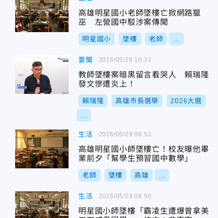
高雄明星國小老師墜樓亡掀網路獵
巫 左營國中駁涉案傳聞
明星國小
墜樓
老師
...
要聞
2026/05/29 10:32
教師墜樓案暗黑留言看哭人 賴瑞隆
發文慘遭炎上！
賴瑞隆
高雄市長選舉
2026大選
...
生活
2026/05/29 08:52
高雄明星國小師墜樓亡！校友曝他畢
業前夕「幫學生預習國中數學」
老師
墜樓
高雄
...
生活
2026/05/29 08:50
明星國小師墜樓「霸凌生遭爆曾拿美