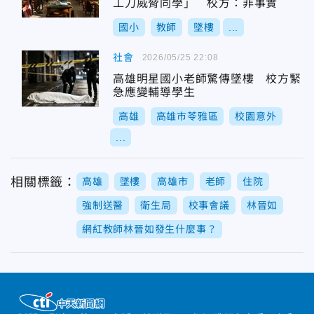
工刀威脅同學」 校方：非事實
國小
教師
墜樓
...
社會
2026/05/25 22:08
高雄明星國小老師驚傳墜樓 校方緊
急應變輔導學生
高雄
高雄市苓雅區
校園意外
...
相關標籤：
高雄
墜樓
高雄市
老師
住院
強制送醫
衛生局
校事會議
林晉如
網紅教師林晉如發生什麼事？