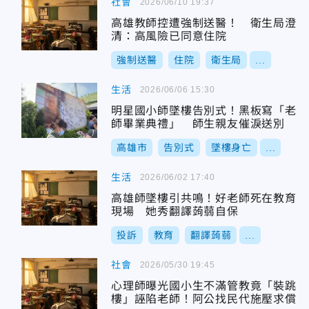
社會
2026/06/10 19:37
高雄教師控遭強制送醫！ 衛生局澄
清：高風險已同意住院
強制送醫
住院
衛生局
...
生活
2026/06/06 15:30
明星國小師墜樓告別式！黑板寫「老
師畢業典禮」 師生親友催淚送別
高雄市
告別式
墜樓身亡
...
生活
2026/06/02 17:40
高雄師墜樓引共鳴！好老師死在教育
現場 她秀翻譯蒟蒻自保
投訴
教育
翻譯蒟蒻
...
社會
2026/05/30 19:45
心理師曝光國小生不滿管教竟「裝跳
樓」誣陷老師！阿公找民代施壓求償