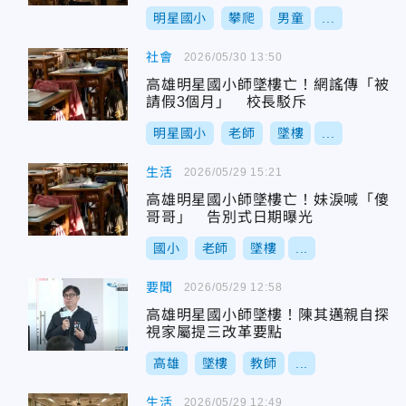
明星國小
攀爬
男童
...
社會
2026/05/30 13:50
高雄明星國小師墜樓亡！網謠傳「被
請假3個月」 校長駁斥
明星國小
老師
墜樓
...
生活
2026/05/29 15:21
高雄明星國小師墜樓亡！妹淚喊「傻
哥哥」 告別式日期曝光
國小
老師
墜樓
...
要聞
2026/05/29 12:58
高雄明星國小師墜樓！陳其邁親自探
視家屬提三改革要點
高雄
墜樓
教師
...
生活
2026/05/29 12:49