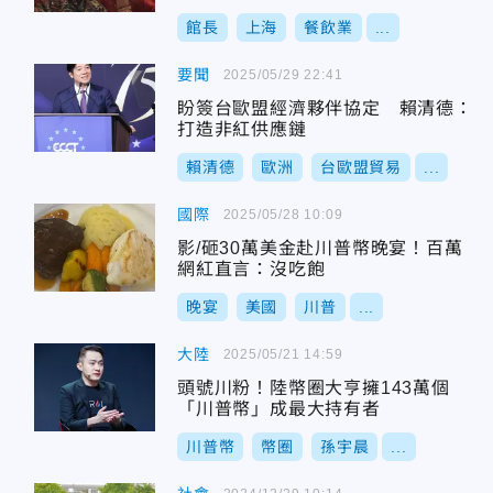
館長
上海
餐飲業
...
要聞
2025/05/29 22:41
盼簽台歐盟經濟夥伴協定 賴清德：
打造非紅供應鏈
賴清德
歐洲
台歐盟貿易
...
國際
2025/05/28 10:09
影/砸30萬美金赴川普幣晚宴！百萬
網紅直言：沒吃飽
晚宴
美國
川普
...
大陸
2025/05/21 14:59
頭號川粉！陸幣圈大亨擁143萬個
「川普幣」成最大持有者
川普幣
幣圈
孫宇晨
...