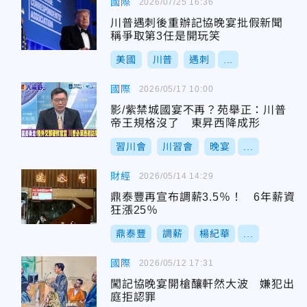
國際
2026/07/25 16:36
川普遇刺後重辦記協晚宴批假新聞
稱爭取第3任是開玩笑
美國
川普
遇刺
...
國際
2026/05/17 10:00
影/紫禁城國宴不再？苑舉正：川普
帝王規格沒了 東昇西降成形
習川會
川習會
晚宴
...
財經
2026/05/14 14:29
鼎泰豐再宣布調薪3.5％！ 6年薪資
狂漲25％
鼎泰豐
調薪
楊紀華
...
國際
2026/05/12 17:31
闖記協晚宴開槍釀軒然大波 嫌犯出
庭拒認罪