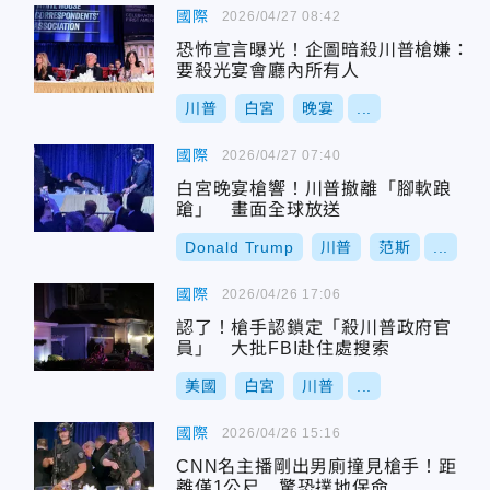
國際
2026/04/27 08:42
恐怖宣言曝光！企圖暗殺川普槍嫌：
要殺光宴會廳內所有人
川普
白宮
晚宴
...
國際
2026/04/27 07:40
白宮晚宴槍響！川普撤離「腳軟踉
蹌」 畫面全球放送
Donald Trump
川普
范斯
...
國際
2026/04/26 17:06
認了！槍手認鎖定「殺川普政府官
員」 大批FBI赴住處搜索
美國
白宮
川普
...
國際
2026/04/26 15:16
CNN名主播剛出男廁撞見槍手！距
離僅1公尺 驚恐撲地保命