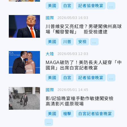
美國
白宮
記者協會晚宴
...
國際
2026/05/03 16:03
川普維安又亮紅燈？男硬闖佛州高球
場「觸發警報」 拒受檢遭逮
美國
川普
安檢
...
大陸
2026/05/03 12:03
MAGA破防了！美防長夫人疑穿「中
國貨」出席白宮記者晚宴
美國
白宮
記者協會晚宴
...
國際
2026/05/01 14:45
影/記協晚宴槍手動作敏捷闖安檢
高清影片還原現場
美國
槍擊
白宮記者協會晚宴
...