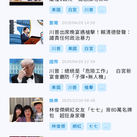
美國
白宮
川普
...
要聞
2026/04/26 14:56
川普出席晚宴遇槍擊！賴清德發聲：
譴責任何政治暴力
川普
美國
白宮
...
國際
2026/04/26 12:59
川普：總統是「危險工作」 白宮新
宴會廳防「子彈+無人機」
美國
川普
槍擊
...
娛樂
2025/12/30 08:48
林俊傑網紅女友「七七」背80萬名牌
包 超狂身家曝
林俊傑
網紅
七七
...