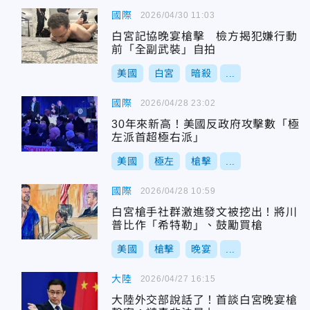
國際
2026/04/30 11:03
白宮記協晚宴槍擊 檢方揭犯嫌行動
前「全副武裝」自拍
美國
白宮
暗殺
...
國際
2026/04/28 23:02
30年來新高！美國反政府攻擊數「極
左派首超極右派」
美國
極左
槍擊
...
國際
2026/04/28 10:59
白宮槍手社群激進發文被挖出！將川
普比作「希特勒」、鼓勵買槍
美國
槍擊
晚宴
...
大陸
2026/04/27 16:15
大陸外交部說話了！首談白宮晚宴槍