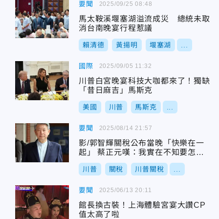
要聞
2025/09/25 08:48
馬太鞍溪堰塞湖溢流成災 總統未取
消台南晚宴行程惹議
賴清德
黃揚明
堰塞湖
...
國際
2025/09/05 11:32
川普白宮晚宴科技大咖都來了！獨缺
「昔日麻吉」馬斯克
美國
川普
馬斯克
...
要聞
2025/08/14 21:57
影/郭智輝關稅公布當晚「快樂在一
起」 蔡正元嘆：我實在不知要怎談
他
川普
關稅
川普關稅
...
要聞
2025/06/13 20:11
館長換古裝！上海體驗宮宴大讚CP
值太高了啦