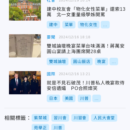
社會
2024/12/29 10:14
建中校友會「物化女性菜單」還索13
萬 北一女重量級學姊開罵
建中
菜單
物化女性
...
要聞
2024/12/16 18:18
雙城論壇晚宴菜單台味滿滿！蔣萬安
圓山宴請上海團席開28桌
雙城論壇
圓山飯店
晚宴
...
國際
2024/12/16 13:21
就是不見石破茂！川普私人晚宴款待
安倍遺孀 PO合照燦笑
日本
美國
川普
...
相關標籤：
紫禁城
習川會
川習會
人民大會堂
苑舉正
川普