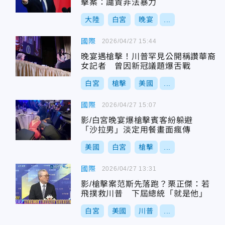
擊案：譴責非法暴力
大陸
白宮
晚宴
...
國際
2026/04/27 15:44
晚宴遇槍擊！川普罕見公開稱讚華裔
女記者 曾因新冠議題爆舌戰
白宮
槍擊
美國
...
國際
2026/04/27 15:07
影/白宮晚宴爆槍擊賓客紛躲避
「沙拉男」淡定用餐畫面瘋傳
美國
白宮
槍擊
...
國際
2026/04/27 13:31
影/槍擊案范斯先落跑？栗正傑：若
飛撲救川普 下屆總統「就是他」
白宮
美國
川普
...