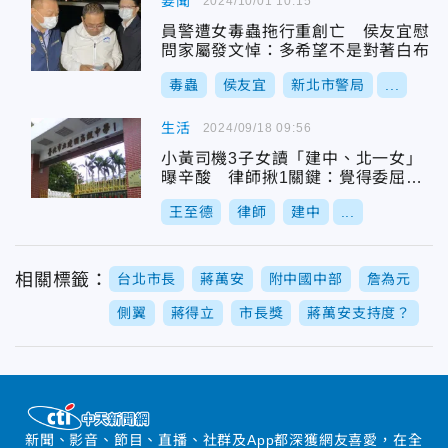
要聞
2024/10/01 10:15
員警遭女毒蟲拖行重創亡 侯友宜慰
問家屬發文悼：多希望不是對著白布
毒蟲
侯友宜
新北市警局
...
生活
2024/09/18 09:56
小黃司機3子女讀「建中、北一女」
曝辛酸 律師揪1關鍵：覺得委屈女
兒
王至德
律師
建中
...
相關標籤：
台北市長
蔣萬安
附中國中部
詹為元
側翼
蔣得立
市長獎
蔣萬安支持度？
新聞、影音、節目、直播、社群及App都深獲網友喜愛，在全