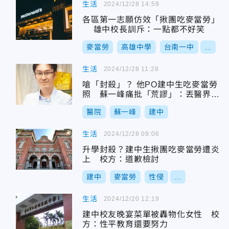
生活
2024/12/28 14:59
各區第一志願仿效「揪團吃麥當勞」
雄中校長訓斥：一點都不好笑
麥當勞
高雄中學
台南一中
...
生活
2024/12/28 11:28
嗆「封殺」？ 他PO建中生吃麥當勞
照 蘇一峰痛批「荒謬」：丟醫界的
臉
醫院
蘇一峰
建中
生活
2024/12/28 09:06
升學封殺？建中生揪團吃麥當勞遭炎
上 校方：道歉檢討
建中
麥當勞
性侵
...
生活
2024/12/20 12:19
建中校友晚宴菜單被轟物化女性 校
方：性平教育還要努力