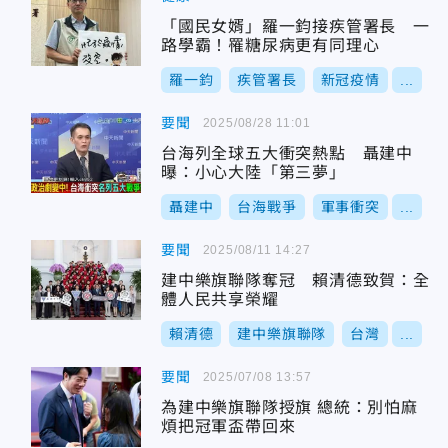
「國民女婿」羅一鈞接疾管署長 一
路學霸！罹糖尿病更有同理心
羅一鈞
疾管署長
新冠疫情
...
要聞
2025/08/28 11:01
台海列全球五大衝突熱點 聶建中
曝：小心大陸「第三夢」
聶建中
台海戰爭
軍事衝突
...
要聞
2025/08/11 14:27
建中樂旗聯隊奪冠 賴清德致賀：全
體人民共享榮耀
賴清德
建中樂旗聯隊
台灣
...
要聞
2025/07/08 13:57
為建中樂旗聯隊授旗 總統：別怕麻
煩把冠軍盃帶回來