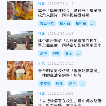
社會
2025/03/08 11:40
雲云「學霸技術長」遭砍死！獲董座
挖角入團隊 同事難接受結局
雲云科技
殺人案
技術長
...
社會
2024/12/30 18:28
建中收恐嚇信「以行動傷害在校生」
警全面戒備 同時密切監控緊鄰國小
建中
恐嚇
安全
...
生活
2024/12/29 17:17
全台明星男校仿效「揪團吃麥當勞」
律師轟沽名釣譽：恥辱
麥當勞
輕生
建中
...
社會
2024/12/29 15:53
「以行動傷害在校生」建中傳收恐嚇
信 校方報警：依法究責