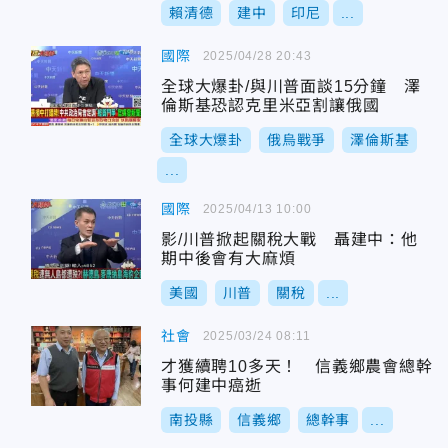
賴清德
建中
印尼
...
國際
2025/04/28 20:43
全球大爆卦/與川普面談15分鐘 澤
倫斯基恐認克里米亞割讓俄國
全球大爆卦
俄烏戰爭
澤倫斯基
...
國際
2025/04/13 10:00
影/川普掀起關稅大戰 聶建中：他
期中後會有大麻煩
美國
川普
關稅
...
社會
2025/03/24 08:11
才獲續聘10多天！ 信義鄉農會總幹
事何建中癌逝
南投縣
信義鄉
總幹事
...