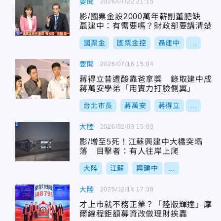
要聞
2026/07/22 21:15
影/國票金設2000萬年薪副董肥缺
聶建中：有需要嗎？財政部要講清楚
國票金
國票金控
聶建中
...
要聞
2026/07/16 15:04
蔣得立昔遭酸靠爸拿獎 錄取建中成
蔣萬安學弟「用實力打臉側翼」
台北市長
蔣萬安
蔣得立
...
大陸
2026/02/03 15:09
影/增至5死！江蘇興建中大橋突塌
落 目擊者：有人往岸上爬
大陸
江蘇
興建中
...
大陸
2025/12/14 17:36
才上市就不務正業？「陸版輝達」摩
爾線程鉅額募資改做理財挨轟