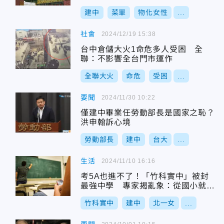
建中
菜單
物化女性
...
社會
2024/12/19 15:38
台中倉儲大火1命危多人受困 全
聯：不影響全台門市運作
全聯大火
命危
受困
...
要聞
2024/11/30 10:22
僅建中畢業任勞動部長是國家之恥？
洪申翰訴心境
勞動部長
建中
台大
...
生活
2024/11/10 16:16
考5A也進不了！「竹科實中」被封
最強中學 專家揭亂象：從國小就要
搶
竹科實中
建中
北一女
...