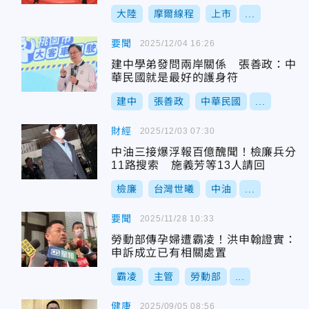
大陸
摩爾線程
上市
...
要聞
2025/12/04 16:26
建中學弟發問兩岸關係 張善政：中
華民國就是最好的護身符
建中
張善政
中華民國
...
財經
2025/12/03 07:30
中油三接爆浮報百億醜聞！檢廉兵分
11路搜索 施義芳等13人請回
檢廉
台灣世曦
中油
...
要聞
2025/11/28 10:33
勞動部傳孕婦遭霸凌！洪申翰證實：
申訴成立已有相關處置
霸凌
主管
勞動部
...
健康
2025/09/05 08:56