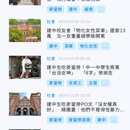
麥當勞
建中
威脅
...
社會
2024/12/29 10:14
建中校友會「物化女性菜單」還索13
萬 北一女重量級學姊開罵
建中
菜單
物化女性
...
社會
2024/12/29 08:48
建中生吃麥當勞！中一中學生辱罵
「台派女神」 「8字」慘挨告
麥當勞
女員工
主管
...
社會
2024/12/28 15:50
建中生吃麥當勞PO文「沒女權真
好」 婦團憂：他們不覺得性暴力有
錯
麥當勞
麥當勞惡狼
建中
...