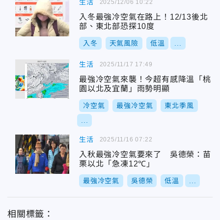
生活
2025/12/06 10:22
入冬最強冷空氣在路上！12/13後北
部、東北部恐探10度
入冬
天氣風險
低溫
...
生活
2025/11/17 17:49
最強冷空氣來襲！今超有感降溫「桃
園以北及宜蘭」雨勢明顯
冷空氣
最強冷空氣
東北季風
...
生活
2025/11/16 07:22
入秋最強冷空氣要來了 吳德榮：苗
栗以北「急凍12℃」
最強冷空氣
吳德榮
低溫
...
相關標籤：