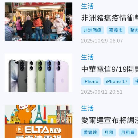
生活
非洲豬瘟疫情衝
非洲豬瘟
嘉義市
豬
2025/10/29 08:07
生活
中華電信9/19開賣i
iPhone
iPhone 17
2025/09/11 20:51
生活
愛爾達宣布將調漲
愛爾達
月租
月租費