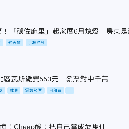
0萬！「碳佐麻里」起家厝6月熄燈 房東
費
蔡天贊
京城建設
北區瓦斯繳費553元 發票對中千萬
獎
載具
雲端發票
月租費
...
百億！Cheap酸：把自己當成愛馬仕