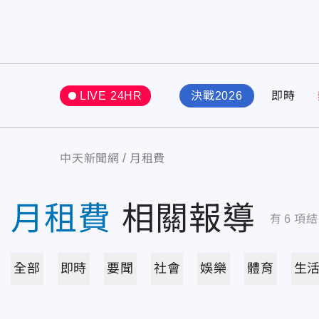
LIVE 24HR
決戰2026
即時
中天新聞網
月租費
月租費
相關報導
有
6
項結
全部
即時
要聞
社會
娛樂
體育
生