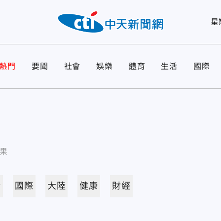
星
熱門
要聞
社會
娛樂
體育
生活
國際
果
活
國際
大陸
健康
財經