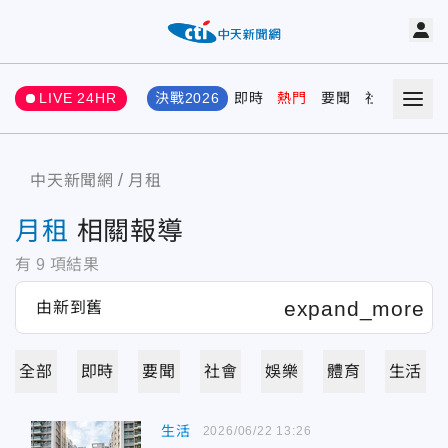
LIVE 24HR
決戰2026
即時
熱門
要聞
社會
娛樂
中天新聞網
月租
月租
相關報導
有
9
項結果
全部
即時
要聞
社會
娛樂
體育
生活
生活
2026/06/22 13:26