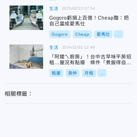
生活
2025/02/23 07:54
Gogoro虧損上百億！Cheap酸：把
自己當成愛馬仕
Gogoro
Cheap
愛馬仕
...
生活
2024/11/02 12:49
「阿嬤ㄟ廚房」！台中古早味平房招
租…屋況有點廢 條件「煮飯得自己
燒柴」
租屋
房仲
月租
...
相關標籤：