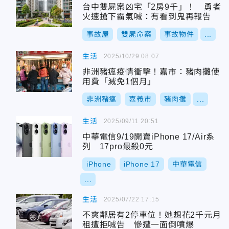
台中雙屍案凶宅「2房9千」！ 勇者
火速搶下霸氣喊：有看到鬼再報告
事故屋
雙屍命案
事故物件
...
生活
2025/10/29 08:07
非洲豬瘟疫情衝擊！嘉市：豬肉攤使
用費「減免1個月」
非洲豬瘟
嘉義市
豬肉攤
...
生活
2025/09/11 20:51
中華電信9/19開賣iPhone 17/Air系
列 17pro最殺0元
iPhone
iPhone 17
中華電信
...
生活
2025/07/22 17:15
不爽鄰居有2停車位！她想花2千元月
租遭拒喊告 慘遭一面倒噴爆