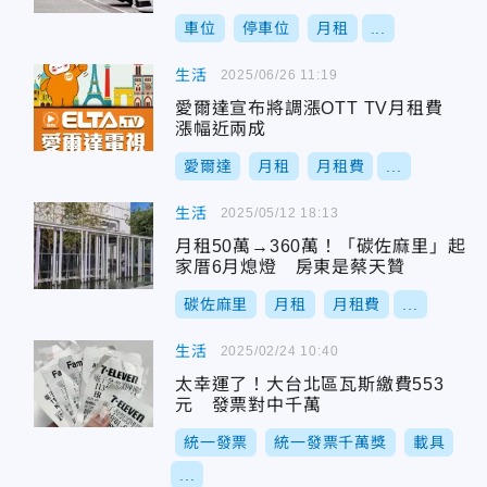
車位
停車位
月租
...
生活
2025/06/26 11:19
愛爾達宣布將調漲OTT TV月租費
漲幅近兩成
愛爾達
月租
月租費
...
生活
2025/05/12 18:13
月租50萬→360萬！「碳佐麻里」起
家厝6月熄燈 房東是蔡天贊
碳佐麻里
月租
月租費
...
生活
2025/02/24 10:40
太幸運了！大台北區瓦斯繳費553
元 發票對中千萬
統一發票
統一發票千萬獎
載具
...