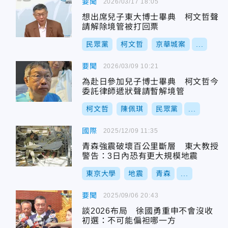
要聞
2026/03/17 18:05
想出席兒子東大博士畢典 柯文哲聲
請解除境管被打回票
民眾黨
柯文哲
京華城案
...
要聞
2026/03/09 10:21
為赴日參加兒子博士畢典 柯文哲今
委託律師遞狀聲請暫解境管
柯文哲
陳佩琪
民眾黨
...
國際
2025/12/09 11:35
青森強震破壞百公里斷層 東大教授
警告：3日內恐有更大規模地震
東京大學
地震
青森
...
要聞
2025/09/06 20:43
談2026布局 徐國勇重申不會沒收
初選：不可能偏袒哪一方