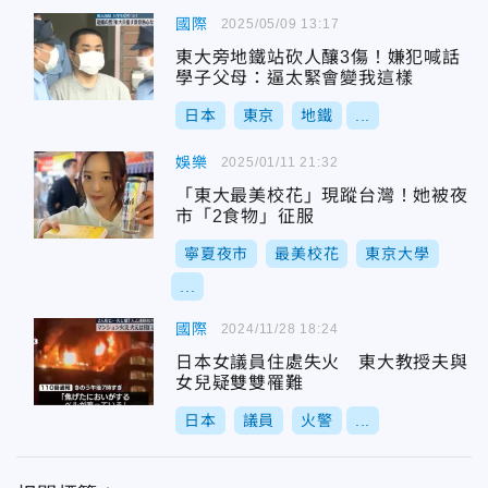
國際
2025/05/09 13:17
東大旁地鐵站砍人釀3傷！嫌犯喊話
學子父母：逼太緊會變我這樣
日本
東京
地鐵
...
娛樂
2025/01/11 21:32
「東大最美校花」現蹤台灣！她被夜
市「2食物」征服
寧夏夜市
最美校花
東京大學
...
國際
2024/11/28 18:24
日本女議員住處失火 東大教授夫與
女兒疑雙雙罹難
日本
議員
火警
...