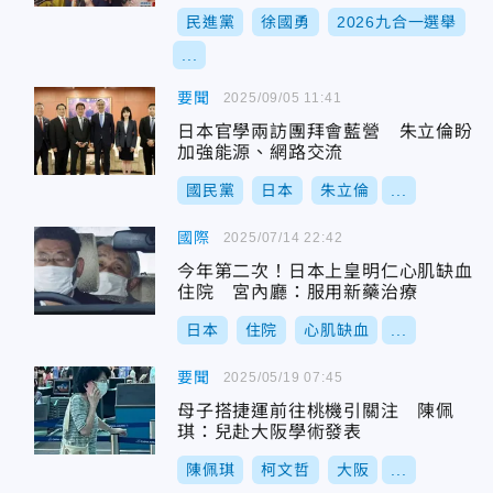
民進黨
徐國勇
2026九合一選舉
...
要聞
2025/09/05 11:41
日本官學兩訪團拜會藍營 朱立倫盼
加強能源、網路交流
國民黨
日本
朱立倫
...
國際
2025/07/14 22:42
今年第二次！日本上皇明仁心肌缺血
住院 宮內廳：服用新藥治療
日本
住院
心肌缺血
...
要聞
2025/05/19 07:45
母子搭捷運前往桃機引關注 陳佩
琪：兒赴大阪學術發表
陳佩琪
柯文哲
大阪
...