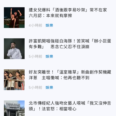
遭女兒爆料「酒後跟李易吵架」常不在家
六月認：本來就有摩擦
4小時前
娛樂
許富凱開唱強碰白海豚！苦笑喊「辦小巨蛋
有多難」 思念亡父忍不住淚崩
5小時前
娛樂
好友突離世！「溫室雜草」新曲創作契機藏
洋蔥 主唱慟喊：他再也聽不到
5小時前
娛樂
北市傳經紀人強吻女藝人噁喊「我又沒伸舌
頭」！法官怒：相當噁心