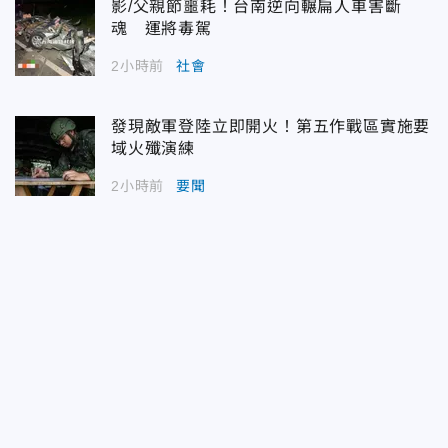
影/父親節噩耗！台南逆向輾扁人車害斷
魂 運將毒駕
2小時前
社會
發現敵軍登陸立即開火！第五作戰區實施要
域火殲演練
2小時前
要聞