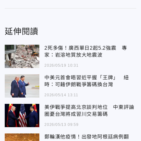
延伸閱讀
2死多傷！廣西單日2起5.2強震 專
家：岩溶地質放大地震波
2026/05/19 10:31
中美元首會晤習近平握「王牌」 紐
時：可藉伊朗戰爭籌碼換台灣
2026/05/14 13:11
美伊戰爭提高北京談判地位 中東評論
圈憂台灣將成習川交易籌碼
2026/05/13 09:59
郵輪漢他疫情！出發地阿根廷病例翻