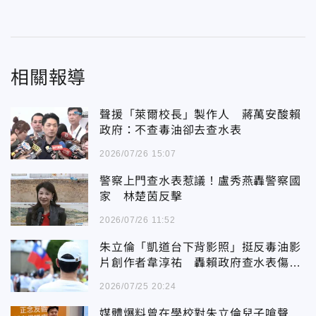
相關報導
聲援「萊爾校長」製作人 蔣萬安酸賴
政府：不查毒油卻去查水表
2026/07/26 15:07
警察上門查水表惹議！盧秀燕轟警察國
家 林楚茵反擊
2026/07/26 11:52
朱立倫「凱道台下背影照」挺反毒油影
片創作者韋淳祐 轟賴政府查水表傷害
民主
2026/07/25 20:24
媒體爆料曾在學校對朱立倫兒子嗆聲