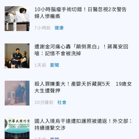
10小時腦瘤手術切錯！日醫忽視2次警告
婦人慘癱瘓
7小時前
健康
遭謝金河痛心轟「顛倒黑白」！蔣萬安回
嗆：記憶不會被洗掉
1天前
要聞
殺人罪嫌重大！產嬰夭折藏屍5天 19歲女
大生遭聲押
20分鐘前
社會
國人入境烏干達遭扣護照被遣返！外交部：
持續連繫交涉