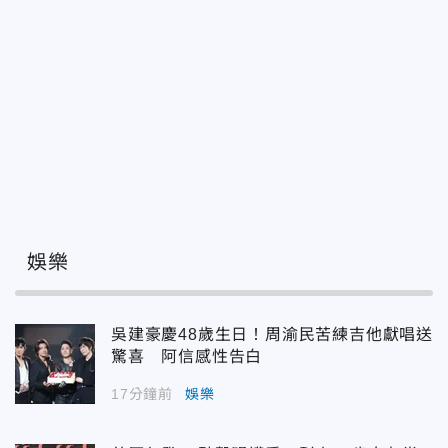
娛樂
吳建豪慶48歲生日！周渝民苦練吉他獻唱送
驚喜 阿信感性告白
17分鐘前
娛樂