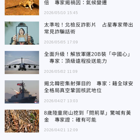
倍 專家揭禍因：氣候變遷
2026/05/10 15:45
太準啦！北檢反詐影片 占星專家帶出
常見詐騙話術
2026/05/05 17:09
全面升級！解放軍運20B裝「中國心」
專家：頂級遠程投送能力
2026/05/02 11:09
揭北韓密集射彈目的 專家：藉全球安
全格局真空鞏固核武地位
2026/04/27 13:03
8歲陸童爬山挖到「問荊草」驚喊有黃
金 專家證：確有可能
2026/04/21 12:09