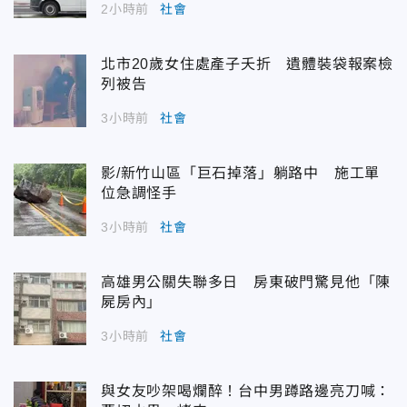
2小時前
社會
北市20歲女住處產子夭折 遺體裝袋報案檢
列被告
3小時前
社會
影/新竹山區「巨石掉落」躺路中 施工單
位急調怪手
3小時前
社會
高雄男公關失聯多日 房東破門驚見他「陳
屍房內」
3小時前
社會
與女友吵架喝爛醉！台中男蹲路邊亮刀喊：