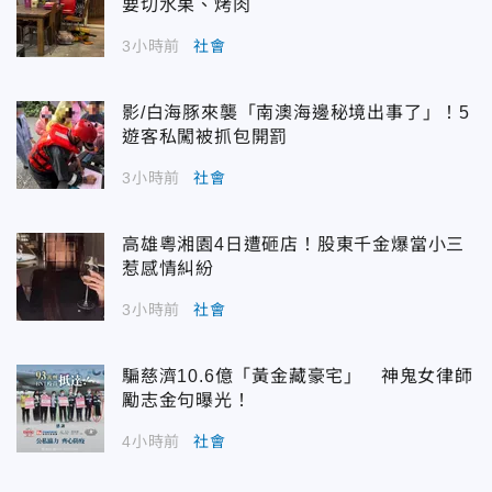
要切水果、烤肉
3小時前
社會
影/白海豚來襲「南澳海邊秘境出事了」！5
遊客私闖被抓包開罰
3小時前
社會
高雄粵湘園4日遭砸店！股東千金爆當小三
惹感情糾紛
3小時前
社會
騙慈濟10.6億「黃金藏豪宅」 神鬼女律師
勵志金句曝光！
4小時前
社會