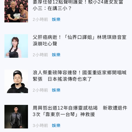
姜厚任發12點聲明護愛！駁小24歲女友當
小三：在講三小？
2小時前
娛樂
父肝癌病逝！「仙界口譯姐」林琇琪錄音室
淚崩吐心聲
2小時前
娛樂
浪人祭重磅陣容連發！國蛋重返家鄉開唱喊
緊張 日本搖滾傳奇也來了
2小時前
娛樂
周興哲出道12年自爆靈感枯竭 新歌遭退件
3次「靠東京一台琴」神救援
3小時前
娛樂