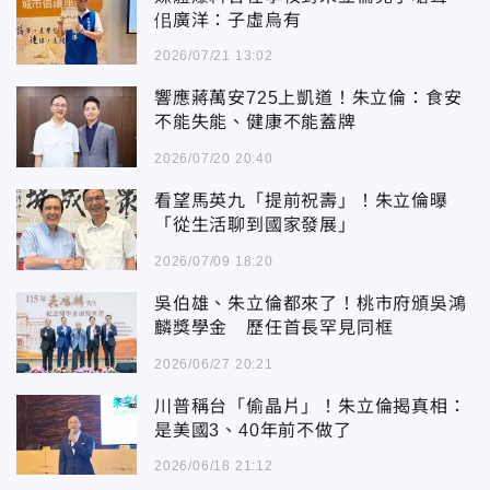
佀廣洋：子虛烏有
2026/07/21 13:02
響應蔣萬安725上凱道！朱立倫：食安
不能失能、健康不能蓋牌
2026/07/20 20:40
看望馬英九「提前祝壽」！朱立倫曝
「從生活聊到國家發展」
2026/07/09 18:20
吳伯雄、朱立倫都來了！桃市府頒吳鴻
麟獎學金 歷任首長罕見同框
2026/06/27 20:21
川普稱台「偷晶片」！朱立倫揭真相：
是美國3、40年前不做了
2026/06/18 21:12