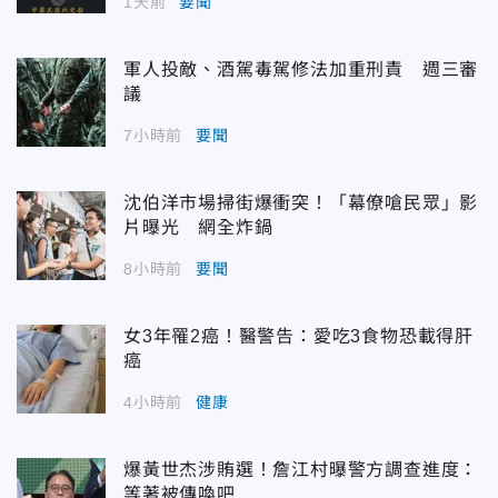
1天前
要聞
軍人投敵、酒駕毒駕修法加重刑責 週三審
議
7小時前
要聞
沈伯洋市場掃街爆衝突！「幕僚嗆民眾」影
片曝光 網全炸鍋
8小時前
要聞
女3年罹2癌！醫警告：愛吃3食物恐載得肝
癌
4小時前
健康
爆黃世杰涉賄選！詹江村曝警方調查進度：
等著被傳喚吧