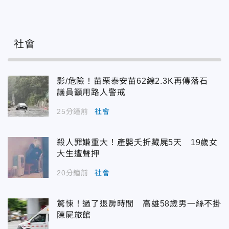
社會
影/危險！苗栗泰安苗62線2.3K再傳落石
議員籲用路人警戒
25分鐘前
社會
殺人罪嫌重大！產嬰夭折藏屍5天 19歲女
大生遭聲押
20分鐘前
社會
驚悚！過了退房時間 高雄58歲男一絲不掛
陳屍旅館