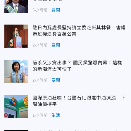
5小時前
要聞
駐日內瓦處長堅持請立委吃米其林餐 害錯
過班機浪費百萬公帑
2小時前
要聞
菊系又涉貪出事？ 國民黨驚爆內幕：這樣
的新潮流太可怕了
2小時前
要聞
國際原油狂噴！台塑石化跟進中油凍漲 下
周油價持平
1小時前
生活