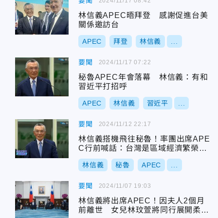
要聞
2024/11/17 08:42
林信義APEC晤拜登 感謝促進台美
關係邀訪台
APEC
拜登
林信義
...
要聞
2024/11/17 07:22
秘魯APEC年會落幕 林信義：有和
習近平打招呼
APEC
林信義
習近平
...
要聞
2024/11/12 22:17
林信義搭機飛往秘魯！率團出席APE
C行前喊話：台灣是區域經濟繁榮不
可或缺力量
林信義
秘魯
APEC
...
要聞
2024/11/07 19:03
林信義將出席APEC！因夫人2個月
前離世 女兒林玟萱將同行展開柔性