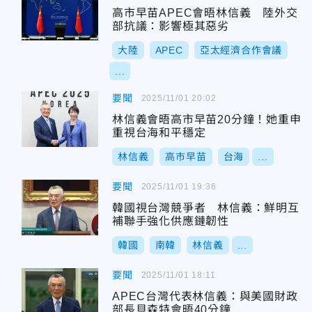
高市早苗APEC會晤林信義 陸外交
部抗議：影響極其惡劣
大陸
APEC
亞太經濟合作會議
...
要聞
2025/11/01 20:02
林信義會晤高市早苗20分鐘！她重申
重視台海和平穩定
林信義
高市早苗
台海
...
要聞
2025/11/01 19:36
韓國視台灣競爭者 林信義：鮮明互
補聯手強化供應鏈韌性
韓國
南韓
林信義
...
要聞
2025/11/01 18:11
APEC台灣代表林信義：與美國財政
部長貝森特會晤40分鐘