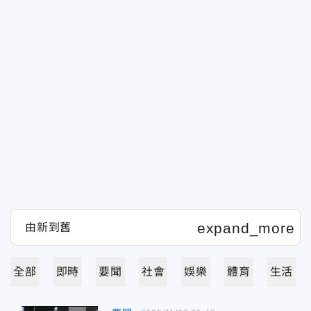
全部
即時
要聞
社會
娛樂
體育
生活