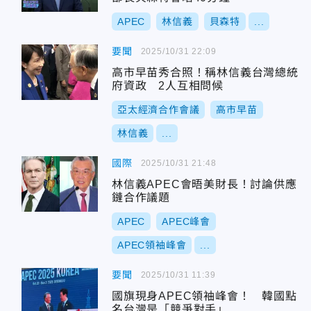
APEC
林信義
貝森特
...
要聞
2025/10/31 22:09
高市早苗秀合照！稱林信義台灣總統
府資政 2人互相問候
亞太經濟合作會議
高市早苗
林信義
...
國際
2025/10/31 21:48
林信義APEC會晤美財長！討論供應
鏈合作議題
APEC
APEC峰會
APEC領袖峰會
...
要聞
2025/10/31 11:39
國旗現身APEC領袖峰會！ 韓國點
名台灣是「競爭對手」