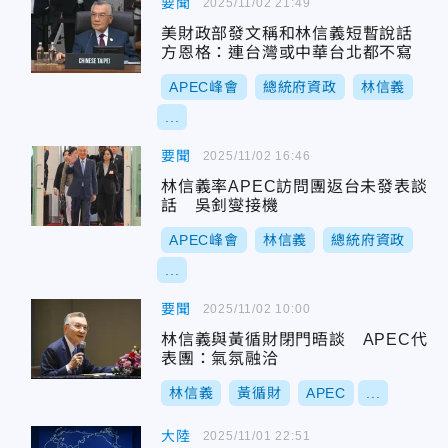
要聞
2025/11/02 21:49
美財政部發文稱和林信義短暫說話
方恩格：連台灣或中華台北都不寫
APEC峰會
總統府資政
林信義
...
要聞
2025/11/02 16:46
林信義率APEC訪問團返台未發表談
話 吳釗燮接機
APEC峰會
林信義
總統府資政
...
要聞
2025/11/02 10:00
林信義與黃循財閉門晤談 APEC代
表團：氣氛融洽
林信義
黃循財
APEC
...
大陸
2025/11/01 22:51