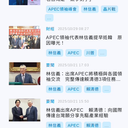
APEC領袖峰會
林信義
晶片戰
...
財經
2025/10/29 08:27
APEC領袖代表林信義提早抵韓 原
因曝光！
林信義
APEC
川普
...
要聞
2025/10/21 17:03
林信義：出席APEC將積極與各國領
袖交流 完整傳達賴清德3項任務指
示
林信義
APEC
賴清德
...
要聞
2025/10/21 15:50
林信義出席APEC 賴清德：向國際
傳達台灣願分享先驅產業經驗
林信義
APEC
賴清德
...