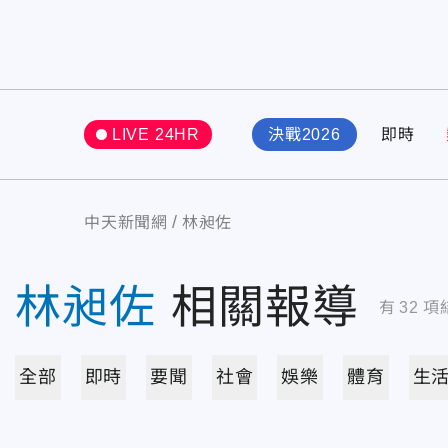
LIVE 24HR
決戰2026
即時
中天新聞網
林昶佐
林昶佐
相關報導
有
32
項
全部
即時
要聞
社會
娛樂
體育
生