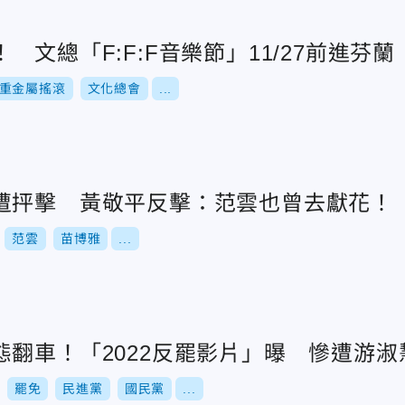
 文總「F:F:F音樂節」11/27前進芬蘭
重金屬搖滾
文化總會
...
遭抨擊 黃敬平反擊：范雲也曾去獻花！
范雲
苗博雅
...
態翻車！「2022反罷影片」曝 慘遭游淑
罷免
民進黨
國民黨
...