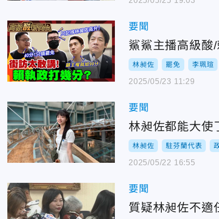
2025/05/25 19:03
要聞
鯊鯊主播高級酸
林昶佐
罷免
李珮瑄
2025/05/23 11:29
要聞
林昶佐都能大使
林昶佐
駐芬蘭代表
2025/05/22 16:55
要聞
質疑林昶佐不適