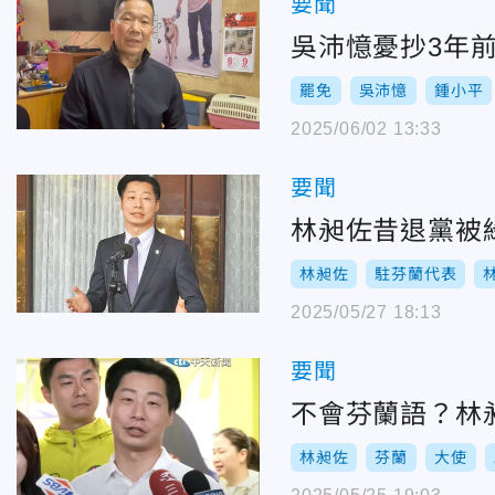
要聞
吳沛憶憂抄3年
罷免
吳沛憶
鍾小平
2025/06/02 13:33
要聞
林昶佐昔退黨被
林昶佐
駐芬蘭代表
2025/05/27 18:13
要聞
不會芬蘭語？林昶
林昶佐
芬蘭
大使