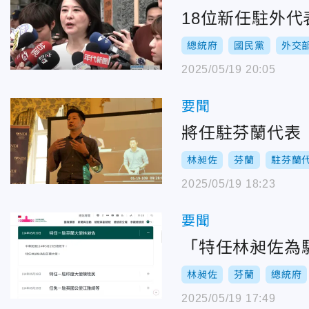
18位新任駐外
總統府
國民黨
外交
2025/05/19 20:05
要聞
將任駐芬蘭代表
林昶佐
芬蘭
駐芬蘭
2025/05/19 18:23
要聞
「特任林昶佐為
林昶佐
芬蘭
總統府
2025/05/19 17:49