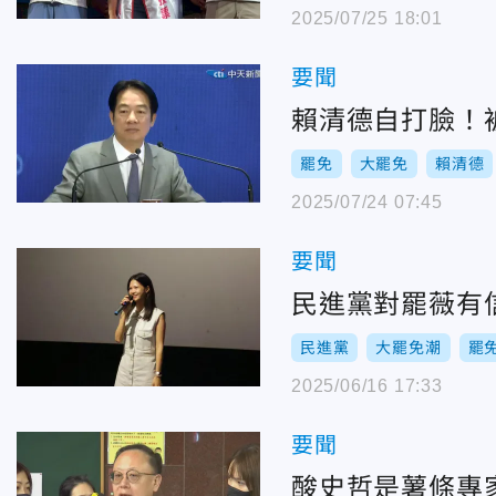
2025/07/25 18:01
要聞
賴清德自打臉！
罷免
大罷免
賴清德
2025/07/24 07:45
要聞
民進黨對罷薇有
民進黨
大罷免潮
罷
2025/06/16 17:33
要聞
酸史哲是薯條專