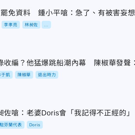
前罷免資料 鍾小平嗆：急了、有被害妄
李孝亮
林昶佐
...
綠收編？他猛爆跳船潮內幕 陳椒華發聲
林于凱
陳椒華
退出時力
佐嗆：老婆Doris會「我記得不正經的」
駐芬蘭代表
Doris