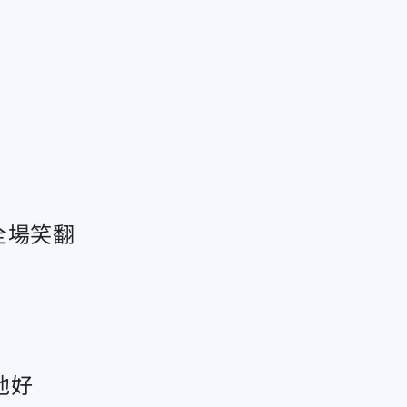
全場笑翻
他好