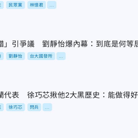
佐
民眾黨
林憶君
...
錯」引爭議 劉靜怡爆內幕：到底是何等
綺
劉靜怡
台大國發所
...
蘭代表 徐巧芯揪他2大黑歷史：能做得
黨
徐巧芯
閃兵
...