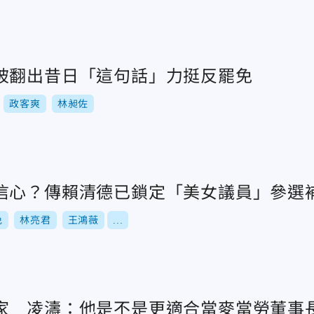
被翻出昔日「這句話」力挺反罷免
政客爽
林昶佐
信心？傳賴清德已鎖定「美女議員」參選
免
林亮君
王鴻薇
...
家 凌濤：他是不是更適合當麥當勞董事