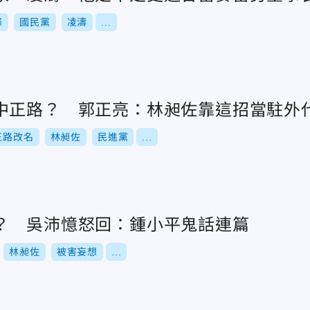
條
國民黨
凌濤
...
中正路？ 郭正亮：林昶佐靠這招當駐外
正路改名
林昶佐
民進黨
...
？ 吳沛憶怒回：鍾小平鬼話連篇
林昶佐
被害妄想
...