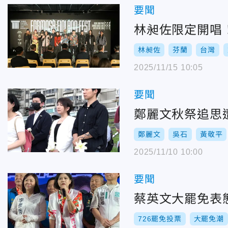
要聞
林昶佐限定開唱！
林昶佐
芬蘭
台灣
2025/11/15 10:05
要聞
鄭麗文秋祭追思
鄭麗文
吳石
黃敬平
2025/11/10 10:00
要聞
蔡英文大罷免表
726罷免投票
大罷免潮