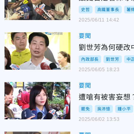
史哲
高鐵董事長
薯
2025/06/11 14:42
要聞
劉世芳為何硬改
內政部長
劉世芳
中
2025/06/05 18:23
要聞
遭嗆有被害妄想
罷免
吳沛憶
鍾小平
2025/06/02 13:53