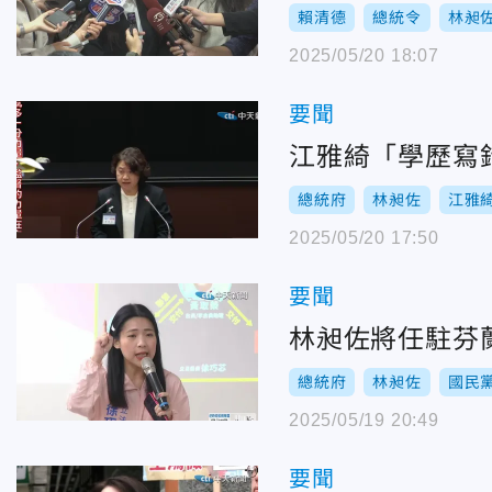
賴清德
總統令
林昶
2025/05/20 18:07
要聞
江雅綺「學歷寫
總統府
林昶佐
江雅
2025/05/20 17:50
要聞
林昶佐將任駐芬
總統府
林昶佐
國民
2025/05/19 20:49
要聞