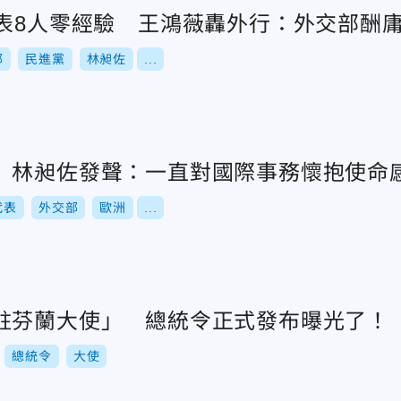
代表8人零經驗 王鴻薇轟外行：外交部酬
部
民進黨
林昶佐
...
 林昶佐發聲：一直對國際事務懷抱使命
代表
外交部
歐洲
...
駐芬蘭大使」 總統令正式發布曝光了！
總統令
大使