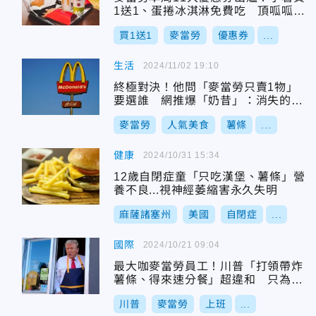
1送1、蛋捲冰淇淋免費吃 頂呱呱雙
11好康曝
買1送1
麥當勞
優惠券
...
生活
2024/11/02 19:10
終極對決！他問「麥當勞只賣1物」
要選誰 網推爆「奶昔」：消失的美
好
麥當勞
人氣美食
薯條
...
健康
2024/10/31 15:34
12歲自閉症童「只吃漢堡、薯條」營
養不良...視神經萎縮害永久失明
麻薩諸塞州
美國
自閉症
...
國際
2024/10/21 09:04
最大咖麥當勞員工！川普「打領帶炸
薯條、得來速分餐」超違和 只為質
疑賀錦麗
川普
麥當勞
上班
...