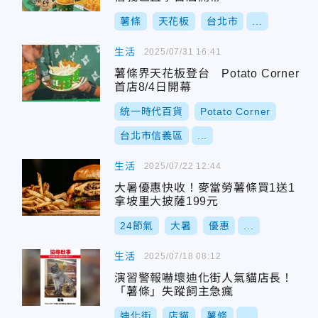
薯條
天花板
台北市
...
生活
2025/07/31 16:41
薯條界天花板登台 Potato Corner
首店8/4日開幕
統一時代百貨
Potato Corner
台北市信義區
...
生活
2025/07/22 12:44
大暑優惠快收！麥當勞薯條買1送1
拿坡里大披薩199元
24節氣
大暑
優惠
...
生活
2025/07/18 08:12
演習警報嚇壞迪化街人氣貓店長！
「薯條」失蹤飼主急瘋
迪化街
店貓
薯條
...