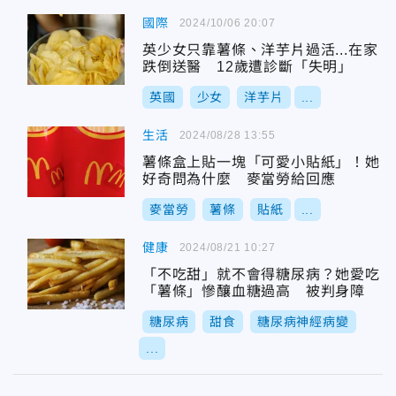
國際
2024/10/06 20:07
英少女只靠薯條、洋芋片過活...在家
跌倒送醫 12歲遭診斷「失明」
英國
少女
洋芋片
...
生活
2024/08/28 13:55
薯條盒上貼一塊「可愛小貼紙」！她
好奇問為什麼 麥當勞給回應
麥當勞
薯條
貼紙
...
健康
2024/08/21 10:27
「不吃甜」就不會得糖尿病？她愛吃
「薯條」慘釀血糖過高 被判身障
糖尿病
甜食
糖尿病神經病變
...