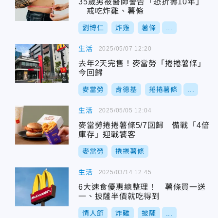
35歲男被醫師警告「恐折壽10年」
戒吃炸雞、薯條
劉博仁
炸雞
薯條
...
生活
2025/05/07 12:20
去年2天完售！麥當勞「捲捲薯條」
今回歸
麥當勞
肯德基
捲捲薯條
...
生活
2025/05/05 12:04
麥當勞捲捲薯條5/7回歸 備戰「4倍
庫存」迎戰饕客
麥當勞
捲捲薯條
生活
2025/03/14 12:45
6大速食優惠總整理！ 薯條買一送
一、披薩半價就吃得到
情人節
炸雞
披薩
...