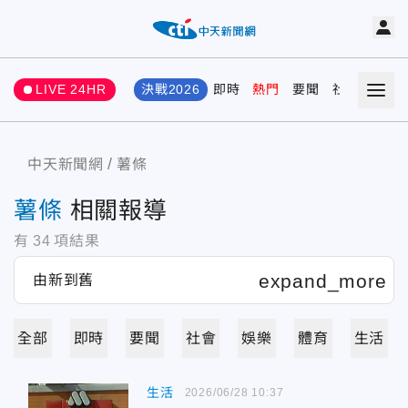
LIVE 24HR
決戰2026
即時
熱門
要聞
社會
娛樂
中天新聞網
薯條
薯條
相關報導
有
34
項結果
全部
即時
要聞
社會
娛樂
體育
生活
生活
2026/06/28 10:37