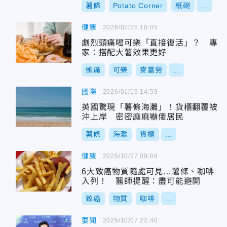
薯條
Potato Corner
紙碗
...
健康
2026/02/25 10:05
劇烈頭痛喝可樂「直接復活」？ 專
家：搭配大薯效果更好
頭痛
可樂
麥當勞
...
國際
2026/01/19 14:59
英國驚現「薯條海灘」！貨櫃翻覆被
沖上岸 密密麻麻嚇傻居民
薯條
海灘
貨櫃
...
健康
2025/10/27 09:08
6大致癌物質隨處可見…薯條、咖啡
入列！ 醫師提醒：盡可能避開
致癌
物質
咖啡
...
要聞
2025/10/07 22:40