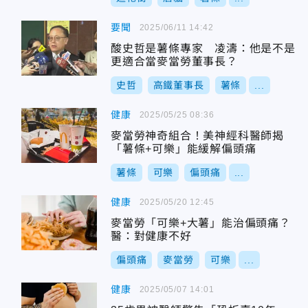
要聞
2025/06/11 14:42
酸史哲是薯條專家 凌濤：他是不是
更適合當麥當勞董事長？
史哲
高鐵董事長
薯條
...
健康
2025/05/25 08:36
麥當勞神奇組合！美神經科醫師揭
「薯條+可樂」能緩解偏頭痛
薯條
可樂
偏頭痛
...
健康
2025/05/20 12:45
麥當勞「可樂+大薯」能治偏頭痛？
醫：對健康不好
偏頭痛
麥當勞
可樂
...
健康
2025/05/07 14:01