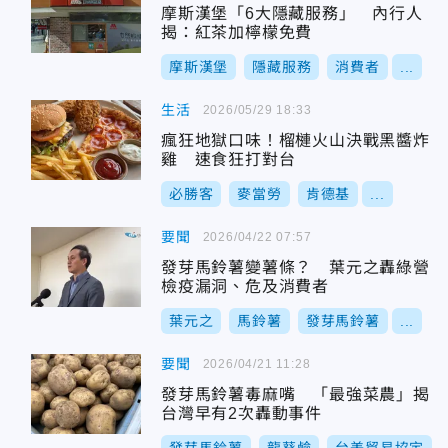
摩斯漢堡「6大隱藏服務」 內行人
揭：紅茶加檸檬免費
摩斯漢堡
隱藏服務
消費者
...
生活
2026/05/29 18:33
瘋狂地獄口味！榴槤火山決戰黑醬炸
雞 速食狂打對台
必勝客
麥當勞
肯德基
...
要聞
2026/04/22 07:57
發芽馬鈴薯變薯條？ 葉元之轟綠營
檢疫漏洞、危及消費者
葉元之
馬鈴薯
發芽馬鈴薯
...
要聞
2026/04/21 11:28
發芽馬鈴薯毒麻嘴 「最強菜農」揭
台灣早有2次轟動事件