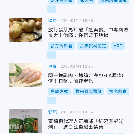
發芽馬鈴薯
龍葵鹼
台美貿易協定
...
健康
2026/04/17 10:35
放行發芽馬鈴薯「這美食」中毒風險
最大！他怒：你們要下地獄
發芽馬鈴薯
台美貿易協定
ART
...
健康
2026/04/04 12:24
同一塊雞肉⋯烤箱烘完AGEs暴增8
倍！日醫：加速老化
烹調方式
牧田善二醫師
抗老飲食
...
健康
2026/03/10 13:34
富錦樹代理人氣薯條「紙碗有螢光
劑」 進口紅棗驗出禁藥