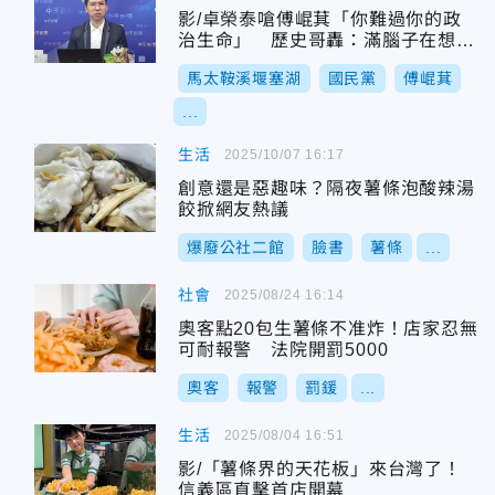
影/卓榮泰嗆傅崐萁「你難過你的政
治生命」 歷史哥轟：滿腦子在想政
治鬥爭
馬太鞍溪堰塞湖
國民黨
傅崐萁
...
生活
2025/10/07 16:17
創意還是惡趣味？隔夜薯條泡酸辣湯
餃掀網友熱議
爆廢公社二館
臉書
薯條
...
社會
2025/08/24 16:14
奧客點20包生薯條不准炸！店家忍無
可耐報警 法院開罰5000
奧客
報警
罰鍰
...
生活
2025/08/04 16:51
影/「薯條界的天花板」來台灣了！
信義區直擊首店開幕