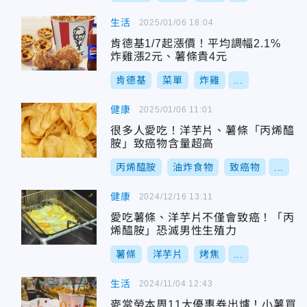
生活
2025/01/06 18:04
肯德基1/7起漲價！平均調幅2.1%
炸雞漲2元、薯條貴4元
肯德基
菜單
炸雞
...
健康
2025/01/06 11:01
很多人愛吃！洋芋片、薯條「丙烯醯
胺」致癌物含量超高
丙烯醯胺
油炸食物
致癌物
...
健康
2024/12/16 13:11
愛吃薯條、洋芋片不僅會致癌！「丙
烯醯胺」恐滅男性生殖力
薯條
洋芋片
烤焦
...
生活
2024/11/04 12:43
麥當勞本周11大優惠券出爐！小薯買