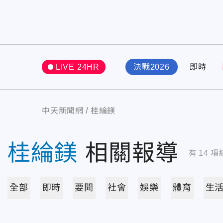
LIVE 24HR
決戰2026
即時
中天新聞網
桂綸鎂
桂綸鎂
相關報導
有
14
項
全部
即時
要聞
社會
娛樂
體育
生