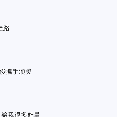
走路
秀俊攜手頒獎
：給我很多能量