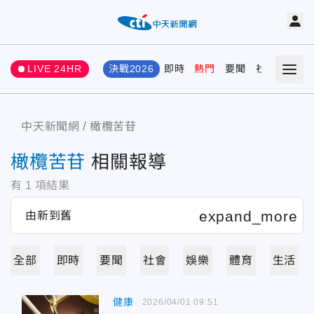
LIVE 24HR
決戰2026
即時
熱門
要聞
社會
娛樂
中天新聞網
橄欖苦苷
橄欖苦苷
相關報導
有
1
項結果
全部
即時
要聞
社會
娛樂
體育
生活
健康
2026/04/01 09:51