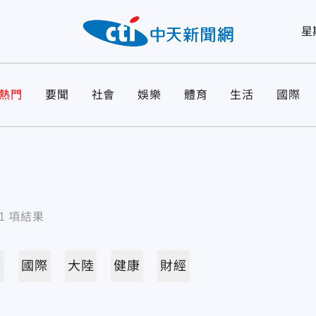
星
熱門
要聞
社會
娛樂
體育
生活
國際
1
項結果
活
國際
大陸
健康
財經