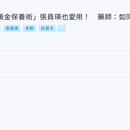
黃金保養術」張員瑛也愛用！ 藥師：如
張員瑛
多酚
抗發炎
...