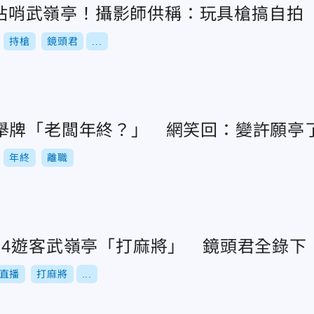
持槍站哨武嶺亭！攝影師供稱：玩具槍搞自拍
持槍
鏡頭君
...
舉牌「老闆年終？」 網笑回：變許願亭
年終
離職
！4遊客武嶺亭「打麻將」 鏡頭君全錄下
直播
打麻將
...