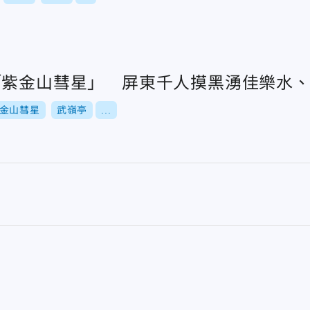
「紫金山彗星」 屏東千人摸黑湧佳樂水
金山彗星
武嶺亭
...