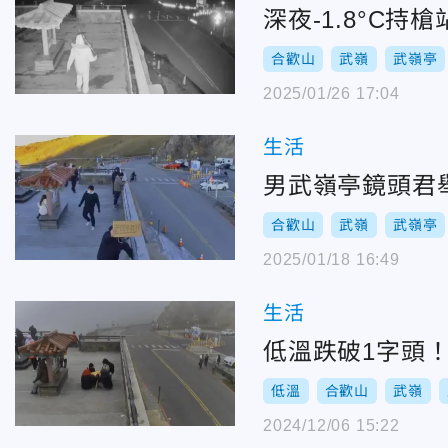
深夜-1.8°C
合歡山
武嶺
武嶺亭
2025/01/26 17:04
生活
男武嶺亭鏡頭君
合歡山
武嶺
武嶺亭
2025/01/18 16:49
生活
低溫跌破1字頭
低溫
合歡山
武嶺
2024/12/06 15:22