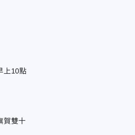
上10點
旗賀雙十