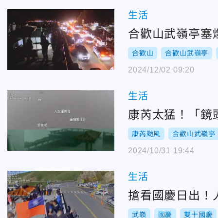
生活
合歡山武嶺亭塞
合歡山
合歡山武嶺亭
2024/12/02 09:20
生活
康芮太猛！「鏡
康芮颱風
合歡山武嶺亭
2024/10/31 19:44
生活
搶看國慶日出！
武嶺
國慶
雙十國慶