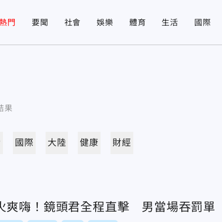
熱門
要聞
社會
娛樂
體育
生活
國際
結果
活
國際
大陸
健康
財經
火爽嗨！鏡頭君全程直擊 男當場吞罰單