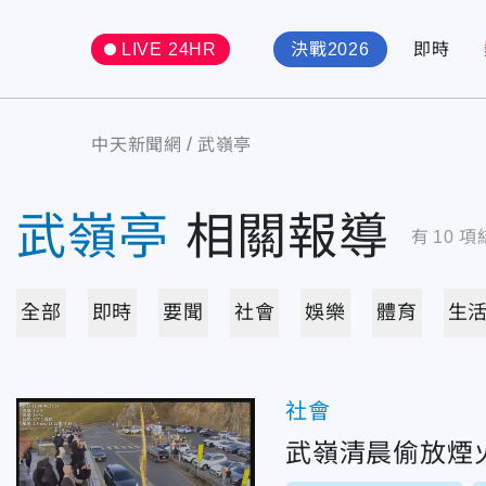
LIVE 24HR
決戰2026
即時
中天新聞網
武嶺亭
武嶺亭
相關報導
有
10
項
全部
即時
要聞
社會
娛樂
體育
生
社會
武嶺清晨偷放煙