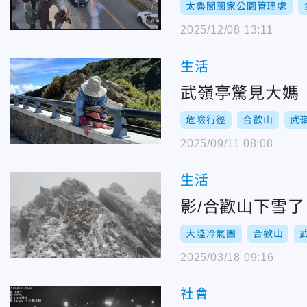
太魯閣國家公園管理處
2025/12/08 13:11
生活
武嶺亭驚見大媽
危險行徑
合歡山
武
2025/09/11 08:08
生活
影/合歡山下雪
大陸冷氣團
合歡山
2025/03/18 09:16
社會