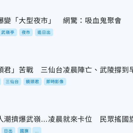
爆變「大型夜市」 網驚：吸血鬼聚會
武嶺亭
夜市
追日出
頭君」苦戰 三仙台凌晨陣亡、武陵撐到早
三仙台
鏡頭君
即時影像
人潮擠爆武嶺…凌晨就來卡位 民眾搖國
日出
國旗
...