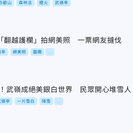
合歡山
森林法
煙火
武嶺亭
「翻越護欄」拍網美照 一票網友撻伐
嶺亭
網美照
圍欄
...
了！武嶺成絕美銀白世界 民眾開心堆雪人
武嶺亭
一片雪白
降雪
...