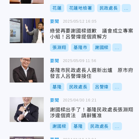
花蓮
花蓮地檢署
民政處長
...
要聞
2025/05/12 16:05
綠營再要謝國樑道歉 議會成立專案
小組！呂謦煒提個資解方
張淵翔
基隆市
謝國樑
...
要聞
2025/05/09 11:56
基隆市民政處長人選新出爐 原市府
發言人呂謦煒接任
基隆
民政處長
呂謦煒
...
要聞
2025/04/30 16:21
謝國樑出手了！基隆民政處長張淵翔
涉違個資法 請辭獲准
謝國樑
基隆
民政處長
...