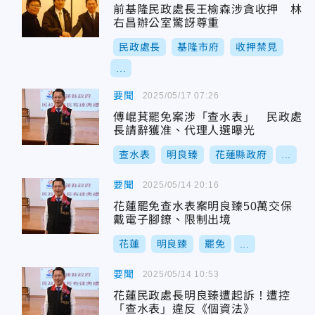
前基隆民政處長王榆森涉貪收押 林
右昌辦公室驚訝尊重
民政處長
基隆市府
收押禁見
...
要聞
2025/05/17 07:26
傅崐萁罷免案涉「查水表」 民政處
長請辭獲准、代理人選曝光
查水表
明良臻
花蓮縣政府
...
要聞
2025/05/14 20:16
花蓮罷免查水表案明良臻50萬交保
戴電子腳鐐、限制出境
花蓮
明良臻
罷免
...
要聞
2025/05/14 10:53
花蓮民政處長明良臻遭起訴！遭控
「查水表」違反《個資法》