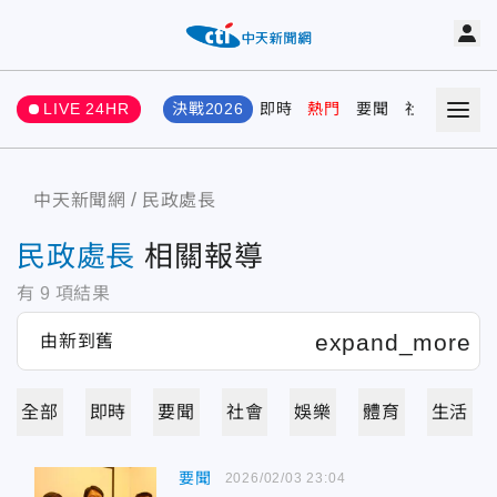
LIVE 24HR
決戰2026
即時
熱門
要聞
社會
娛樂
中天新聞網
民政處長
民政處長
相關報導
有
9
項結果
全部
即時
要聞
社會
娛樂
體育
生活
要聞
2026/02/03 23:04