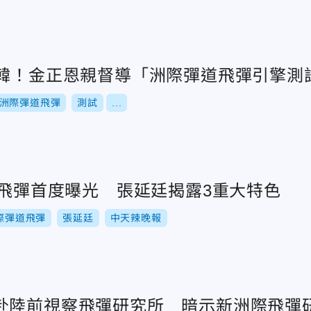
北韓！金正恩親督導「洲際彈道飛彈引擎測
洲際彈道飛彈
測試
...
1飛彈首度曝光 張延廷揭露3重大特色
際彈道飛彈
張延廷
中天辣晚報
赴陸前視察飛彈研究所 暗示新洲際飛彈