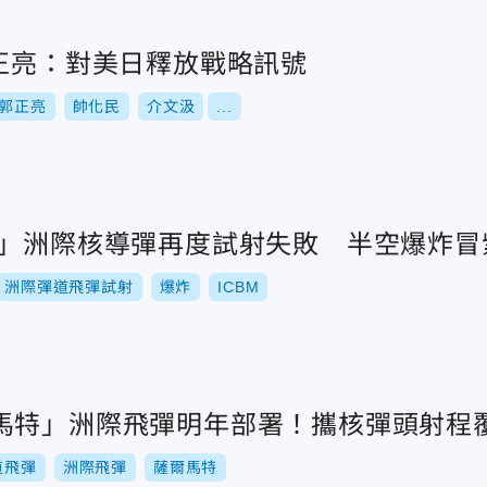
郭正亮：對美日釋放戰略訊號
郭正亮
帥化民
介文汲
...
特」洲際核導彈再度試射失敗 半空爆炸冒
洲際彈道飛彈試射
爆炸
ICBM
馬特」洲際飛彈明年部署！攜核彈頭射程
道飛彈
洲際飛彈
薩爾馬特