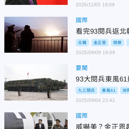
2025/11/05 18:09
國際
看完93閱兵返
北韓
金正恩
視察
2025/09/09 16:09
要聞
93大閱兵東風6
九三閱兵
東風61
洲
2025/09/04 22:42
國際
威嚇美？金正恩