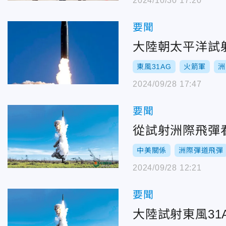
2024/10/30 17:20
要聞
大陸朝太平洋試
東風31AG
火箭軍
洲
2024/09/28 17:47
要聞
從試射洲際飛彈
中美關係
洲際彈道飛彈
2024/09/28 12:21
要聞
大陸試射東風3