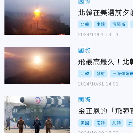
國際
北韓在美選前夕
北韓
南韓
俄羅斯
2024/11/01 18:14
國際
飛最高最久！北
北韓
發射
洲際彈道
2024/10/31 14:01
國際
金正恩的「飛彈
美國
南韓
北韓
洲