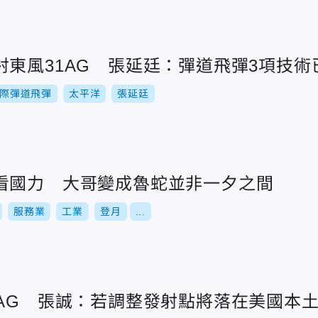
射東風31AG 張延廷：彈道飛彈3項技術
際彈道飛彈
太平洋
張延廷
看國力 大哥變成魯蛇並非一夕之間
服務業
工業
登月
...
1AG 張誠：若調整發射點將落在美國本