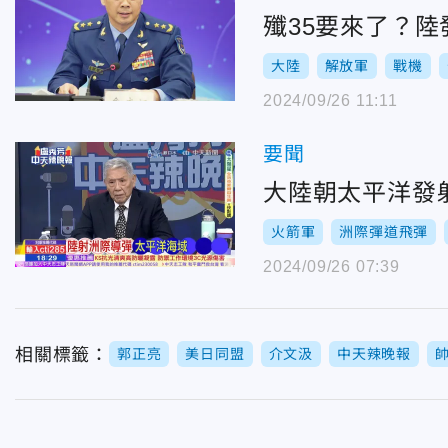
殲35要來了？
大陸
解放軍
戰機
2024/09/26 11:11
要聞
大陸朝太平洋發
火箭軍
洲際彈道飛彈
2024/09/26 07:39
相關標籤：
郭正亮
美日同盟
介文汲
中天辣晚報