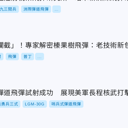
九三閱兵
洲際彈道飛彈
...
攔截」！專家解密榛果樹飛彈：老技術新
樹
飛彈
普丁
...
彈道飛彈試射成功 展現美軍長程核武打
義勇兵三式
LGM-30G
哨兵式彈道飛彈