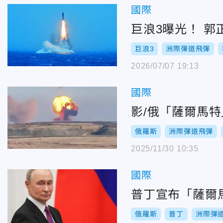
國際
巨浪3曝光！ 
巨浪3
洲際彈道飛彈
2026/07/07 19:13
國際
影/俄「薩爾馬
俄羅斯
洲際彈道飛彈
2025/11/30 10:35
國際
普丁宣布「薩爾
俄羅斯
普丁
洲際彈