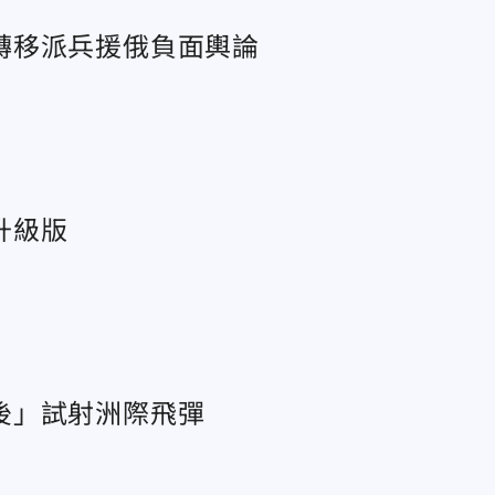
轉移派兵援俄負面輿論
升級版
後」試射洲際飛彈