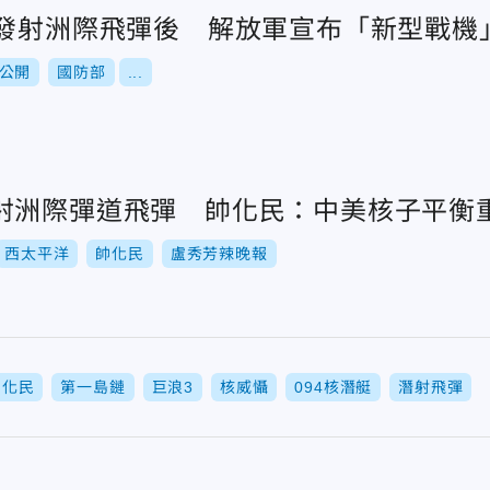
陸發射洲際飛彈後 解放軍宣布「新型戰機」
公開
國防部
...
射洲際彈道飛彈 帥化民：中美核子平衡
西太平洋
帥化民
盧秀芳辣晚報
帥化民
第一島鏈
巨浪3
核威懾
094核潛艇
潛射飛彈