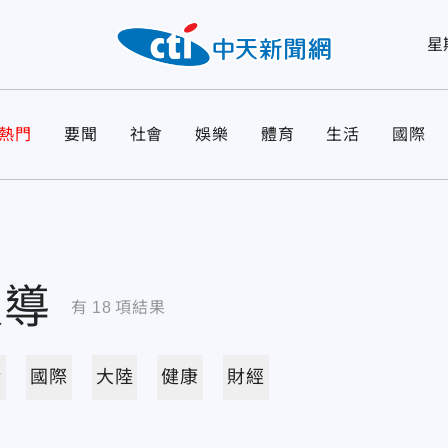
星
熱門
要聞
社會
娛樂
體育
生活
國際
報導
有
18
項結果
活
國際
大陸
健康
財經