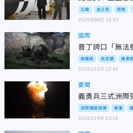
北韓
金正恩
視察
2025/09/02 15:42
國際
普丁誇口「無法
俄羅斯
烏克蘭
榛果
2024/11/29 12:44
要聞
義勇兵三式洲際
洲際彈道飛彈
美軍
2024/11/09 13:16