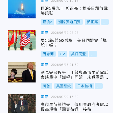
國際
2026/07/07 19:13
巨浪3曝光！ 郭正亮：對美日釋放戰
略訊號
巨浪3
洲際彈道飛彈
郭正亮
...
國際
2026/05/31 08:28
周忠菲/若G2成形 美日同盟會「尷
尬」嗎？
周忠菲
G2
美日同盟
...
國際
2026/05/15 21:50
剛見完習近平！川普與高市早苗電話
會談重申「鐵桿」同盟 未透露是否
談台灣
川普
美國總統
日本首相
...
國際
2026/02/02 15:32
高市早苗將訪美 傳川普政府考慮以
最高規格「國賓待遇」接待