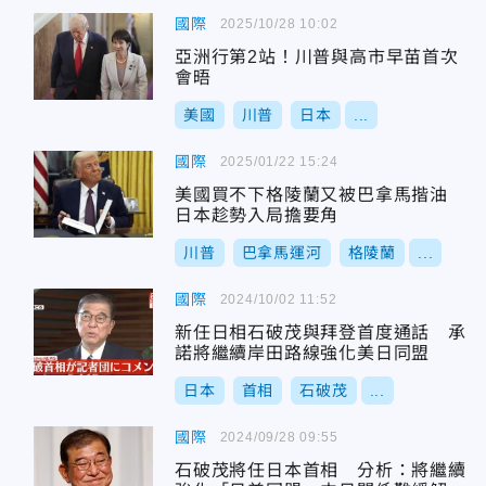
國際
2025/10/28 10:02
亞洲行第2站！川普與高市早苗首次
會晤
美國
川普
日本
...
國際
2025/01/22 15:24
美國買不下格陵蘭又被巴拿馬揩油
日本趁勢入局擔要角
川普
巴拿馬運河
格陵蘭
...
國際
2024/10/02 11:52
新任日相石破茂與拜登首度通話 承
諾將繼續岸田路線強化美日同盟
日本
首相
石破茂
...
國際
2024/09/28 09:55
石破茂將任日本首相 分析：將繼續