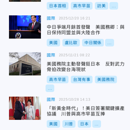
日本首相
高市早苗
訪美
...
國際
2025/12/20 16:21
中日爭端月餘首發聲 美國務卿：與
日保持同盟並與大陸合作
美國
盧比歐
中日關係
...
國際
2025/11/21 08:22
美國務院主動發聲挺日本 反對武力
脅迫改變台海現狀
高市早苗
台灣有事
美國務院
...
國際
2025/10/28 14:13
「新黃金時代」！美日簽署關鍵擴產
協議 川普與高市早苗互捧
美國
川普
日本
...