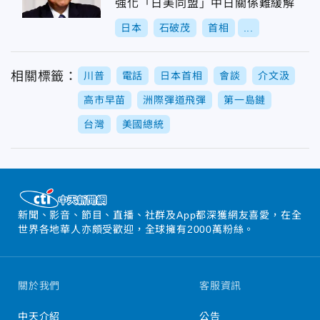
強化「日美同盟」中日關係難緩解
日本
石破茂
首相
...
相關標籤：
川普
電話
日本首相
會談
介文汲
高市早苗
洲際彈道飛彈
第一島鏈
台灣
美國總統
新聞、影音、節目、直播、社群及App都深獲網友喜愛，在全
世界各地華人亦頗受歡迎，全球擁有2000萬粉絲。
關於我們
客服資訊
中天介紹
公告