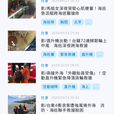
社會
2026/06/22 16:19
影/馬祖女深夜突發心肌梗塞！海巡
急派艇跨海送醫搶命
海巡隊
胸悶
北竿
...
社會
2026/03/23 15:46
影/直升機出動！台籍72歲婦郵輪上
中風 海巡深夜跨海救援
海巡署
緊急救護
直升機
...
社會
2025/11/19 19:18
影/高雄外海「外籍船員受傷」！空
勤直升機緊急降落貨輪救援
空勤總隊
直升機
海上
...
社會
2025/10/22 20:49
影/台東4衝浪客遭強風捲外海 消
防、海巡聯手救援脫困