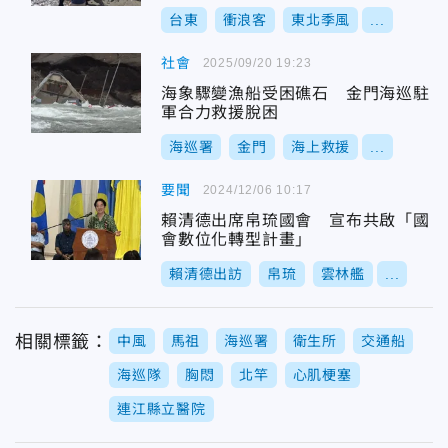
台東
衝浪客
東北季風
...
社會
2025/09/20 19:23
海象驟變漁船受困礁石 金門海巡駐
軍合力救援脫困
海巡署
金門
海上救援
...
要聞
2024/12/06 10:17
賴清德出席帛琉國會 宣布共啟「國
會數位化轉型計畫」
賴清德出訪
帛琉
雲林艦
...
相關標籤：
中風
馬祖
海巡署
衛生所
交通船
海巡隊
胸悶
北竿
心肌梗塞
連江縣立醫院