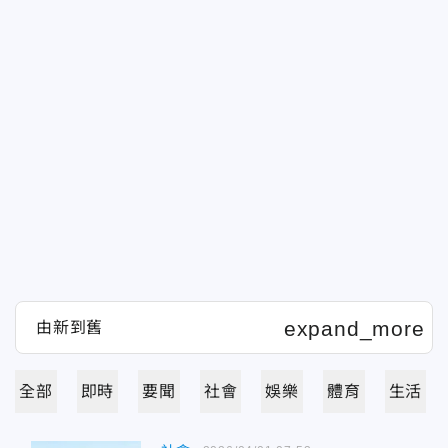
全部
即時
要聞
社會
娛樂
體育
生活