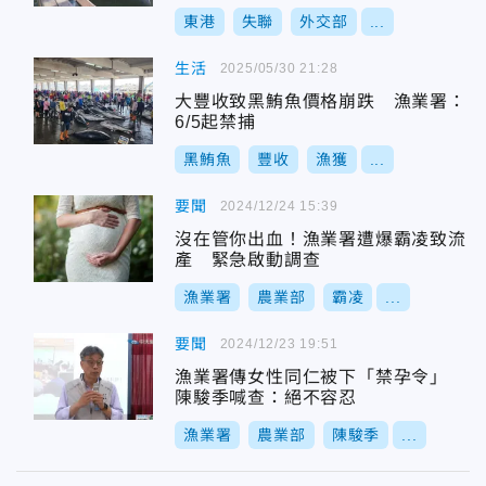
東港
失聯
外交部
...
生活
2025/05/30 21:28
大豐收致黑鮪魚價格崩跌 漁業署：
6/5起禁捕
黑鮪魚
豐收
漁獲
...
要聞
2024/12/24 15:39
沒在管你出血！漁業署遭爆霸凌致流
產 緊急啟動調查
漁業署
農業部
霸凌
...
要聞
2024/12/23 19:51
漁業署傳女性同仁被下「禁孕令」
陳駿季喊查：絕不容忍
漁業署
農業部
陳駿季
...