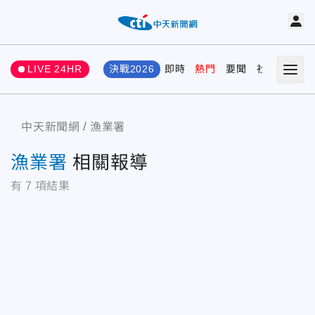
LIVE 24HR
決戰2026
即時
熱門
要聞
社會
娛樂
中天新聞網
漁業署
漁業署
相關報導
有
7
項結果