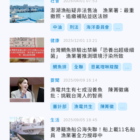
社會
2026/04/01 07:53
澎湖漁船疑非法售油 漁業署：最重
撤照、追繳補貼並送法辦
中油
刑法
海洋委員會
...
健康
2025/12/01 13:21
台灣鯛魚排驗出禁藥「恐養出超級細
菌」 漁業署推測環境汙染所致
鯛魚排
全聯
恩氟喹啉羧酸
...
要聞
2025/09/09 16:14
漁電共生有七成沒養魚 陳菁徽痛
批：挑戰台灣人的智商
審計部
漁電共生
陳菁徽
...
生活
2025/09/05 18:45
東港籍漁船公海失聯！船上載11名船
員 漁業署全力搜尋中