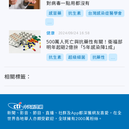
對病毒一點用都沒有
感冒藥
抗生素
台灣感染症醫學會
...
健康
2024/09/24 16:58
500萬人死亡與抗藥性有關！衛福部
明年起砸2億拚「5年感染降1成」
抗生素
超級細菌
抗藥性
...
相關標籤：
新聞、影音、節目、直播、社群及App都深獲網友喜愛，在全
世界各地華人亦頗受歡迎，全球擁有2000萬粉絲。