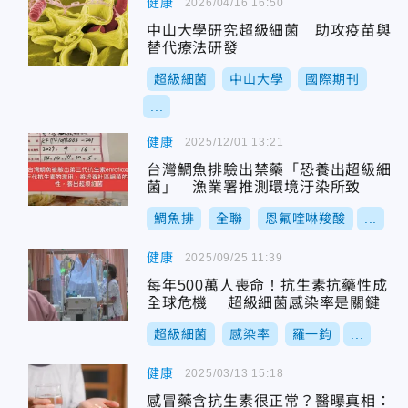
健康
2026/04/16 16:50
中山大學研究超級細菌 助攻疫苗與
替代療法研發
超級細菌
中山大學
國際期刊
...
健康
2025/12/01 13:21
台灣鯛魚排驗出禁藥「恐養出超級細
菌」 漁業署推測環境汙染所致
鯛魚排
全聯
恩氟喹啉羧酸
...
健康
2025/09/25 11:39
每年500萬人喪命！抗生素抗藥性成
全球危機 超級細菌感染率是關鍵
超級細菌
感染率
羅一鈞
...
健康
2025/03/13 15:18
感冒藥含抗生素很正常？醫曝真相：