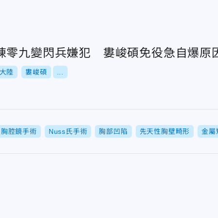
陳零九變閃兵嫌犯 婁峻碩免役急自爆原
大陸
婁峻碩
...
胸腔鏡手術
Nuss氏手術
胸部凹陷
先天性胸壁畸形
金屬