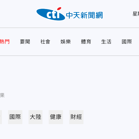
星
熱門
要聞
社會
娛樂
體育
生活
國際
果
活
國際
大陸
健康
財經