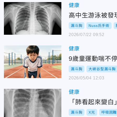
健康
高中生游泳被發
漏斗胸
Nuss氏手術
2026/07/22 09:52
健康
9歲童運動喘不
漏斗胸
大峽谷型漏斗胸
2026/05/04 12:03
健康
「肺看起來變白
漏斗胸
X光
呼吸困難