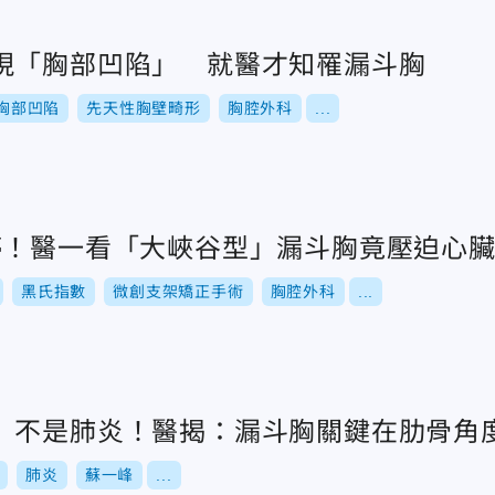
現「胸部凹陷」 就醫才知罹漏斗胸
胸部凹陷
先天性胸壁畸形
胸腔外科
...
停！醫一看「大峽谷型」漏斗胸竟壓迫心
黑氏指數
微創支架矯正手術
胸腔外科
...
」不是肺炎！醫揭：漏斗胸關鍵在肋骨角
肺炎
蘇一峰
...