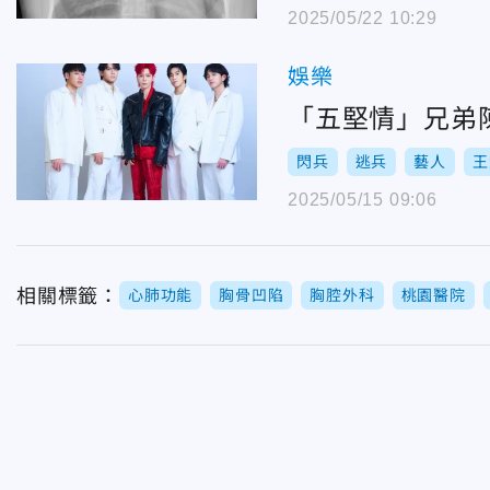
2025/05/22 10:29
娛樂
「五堅情」兄弟
閃兵
逃兵
藝人
王
2025/05/15 09:06
相關標籤：
心肺功能
胸骨凹陷
胸腔外科
桃園醫院