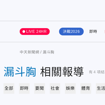
LIVE 24HR
決戰2026
即時
中天新聞網
漏斗胸
漏斗胸
相關報導
有
4
項結
全部
即時
要聞
社會
娛樂
體育
生