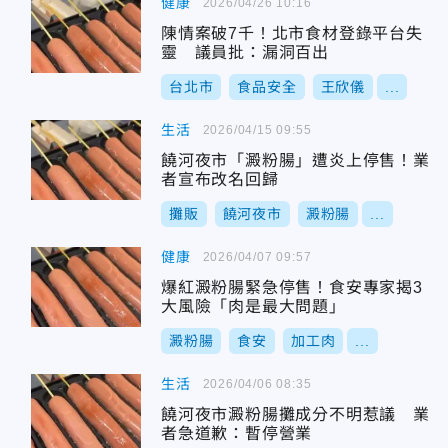
健康
2026/04/26 10:16
陳情案破7千！北市食材登錄平台失
靈 議員批：漏洞百出
台北市
食品安全
王欣儀
...
生活
2026/04/15 09:55
饒河夜市「澱粉腸」遭炎上停售！業
者宣布改名回歸
攤販
饒河夜市
澱粉腸
...
健康
2026/04/07 09:57
爆紅澱粉腸緊急停售！食安專家揭3
大風險「肉是最大問題」
澱粉腸
食安
加工肉
...
生活
2026/04/06 08:35
饒河夜市澱粉腸攤成分不明惹議 業
者急道歉：暫停營業