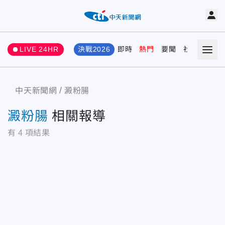
LIVE 24HR
決戰2026
即時
熱門
要聞
社會
娛樂
中天新聞網
澱粉腸
澱粉腸
相關報導
有
4
項結果