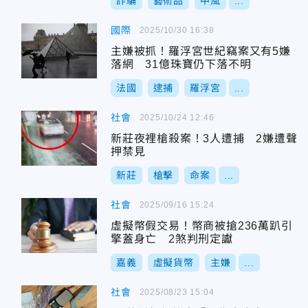
詐騙
藝術品
中風
...
國際
2025/10/30 16:38
主嫌被抓！羅浮宮世紀竊案又有5嫌
落網 31億珠寶仍下落不明
法國
逮捕
羅浮宮
...
社會
2025/10/24 12:46
新莊夜裡槍殺案！3人遭捕 2嫌遭聲
押禁見
新莊
槍擊
命案
...
社會
2025/09/16 15:24
虛擬幣假交易！幣商被搶236萬趴引
擎蓋身亡 2煞判刑定讞
嘉義
虛擬貨幣
主嫌
...
社會
2025/08/23 15:04