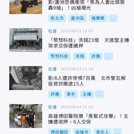
影/蘆洲怨偶衝突「男為人妻出頭狠
轟9槍」！凶槍曝光
新北市
蘆洲區
槍擊案
...
社會
2025/08/22 18:05
「幣想科技」洗錢23億 天道盟主嫌
哭求交保遭續押
幣想科技
洗錢
詐團
...
社會
2025/08/14 21:10
影/6人遭詐慘噴7百萬 北市警瓦解
投資詐團逮15人
詐團
車手
主嫌
...
社會
2025/08/04 21:43
高雄博田醫院爆「黑幫式攻擊」！主
嫌遭收押、6人交保
博田醫院
高雄市
黑衣人
...