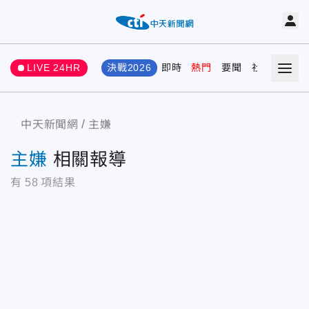
LIVE 24HR
決戰2026
即時
熱門
要聞
社會
娛樂
中天新聞網
主嫌
主嫌
相關報導
有
58
項結果