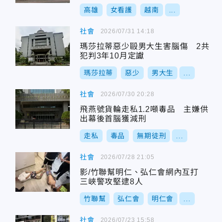
高雄
女看護
越南
...
社會
2026/07/31 14:18
瑪莎拉蒂惡少毆男大生害腦傷 2共
犯判3年10月定讞
瑪莎拉蒂
惡少
男大生
...
社會
2026/07/30 20:28
飛燕號貨輪走私1.2噸毒品 主嫌供
出幕後首腦獲減刑
走私
毒品
無期徒刑
...
社會
2026/07/28 21:05
影/竹聯幫明仁、弘仁會網內互打
三峽警攻堅逮8人
竹聯幫
弘仁會
明仁會
...
社會
2026/07/23 15:58