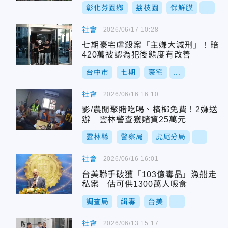
彰化芬園鄉
荔枝園
保鮮膜
...
社會
2026/06/17 10:28
七期豪宅虐殺案「主嫌大減刑」！賠
420萬被認為犯後態度有改善
台中市
七期
豪宅
...
社會
2026/06/16 16:10
影/農閒聚賭吃喝、檳榔免費！2嫌送
辦 雲林警查獲賭資25萬元
雲林縣
警察局
虎尾分局
...
社會
2026/06/16 16:01
台美聯手破獲「103億毒品」漁船走
私案 估可供1300萬人吸食
調查局
緝毒
台美
...
社會
2026/06/13 15:17