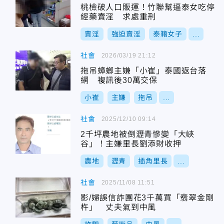
桃檢破人口販運！竹聯幫逼泰女吃停
經藥賣淫 求處重刑
賣淫
強迫賣淫
泰籍女子
...
社會
2026/03/19 21:12
拖吊蟑螂主嫌「小崔」泰國返台落
網 複訊後30萬交保
小崔
主嫌
拖吊
...
社會
2025/12/10 09:14
2千坪農地被倒瀝青慘變「大峽
谷」！主嫌里長劉添財收押
農地
瀝青
插角里長
...
社會
2025/11/08 11:51
影/婦誤信詐團花3千萬買「翡翠金剛
杵」 丈夫氣到中風