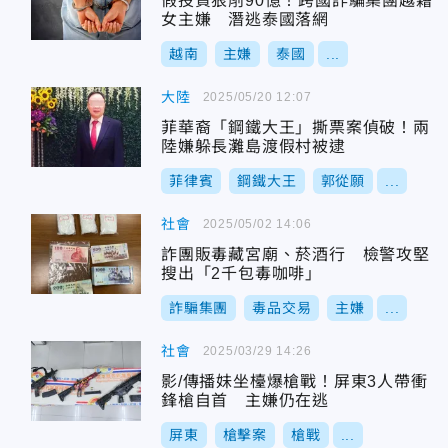
假投資狠削90億！跨國詐騙集團越籍
女主嫌 潛逃泰國落網
越南
主嫌
泰國
...
大陸
2025/05/20 12:07
菲華裔「鋼鐵大王」撕票案偵破！兩
陸嫌躲長灘島渡假村被逮
菲律賓
鋼鐵大王
郭從願
...
社會
2025/05/02 14:06
詐團販毒藏宮廟、菸酒行 檢警攻堅
搜出「2千包毒咖啡」
詐騙集團
毒品交易
主嫌
...
社會
2025/03/29 14:26
影/傳播妹坐檯爆槍戰！屏東3人帶衝
鋒槍自首 主嫌仍在逃
屏東
槍擊案
槍戰
...