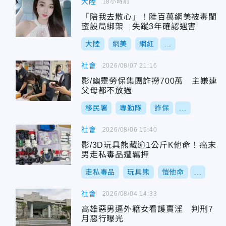
大陸
18小時前
「陪我去散心」！陸百萬網美被毒閨
蜜設局綁架 失蹤3年確認遇害
大陸
網美
網紅
...
社會
2026/08/07 21:16
影/幽靈勞保集團詐撈700萬 主嫌連
父母都不放過
移民署
專勤隊
詐保
...
社會
2026/08/06 15:40
影/3D玩具熊藏逾1公斤K他命！癌末
男走私毒品遭羈押
走私毒品
玩具熊
愷他命
...
社會
2026/08/04 14:33
高雄惡男逼外籍女看護賣淫 判刑7
月惡行曝光