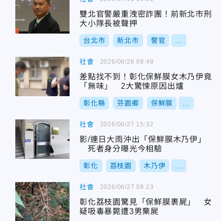
雙北官警嚴重洩密詐團！前新北市刑
大小隊長被聲押
台北市
新北市
警官
...
社會
2026/06/28 09:48
差點找不到！彰化保鮮膜女木乃伊竟
「無味」 2大驚悚原因出爐
彰化縣
芬園鄉
保鮮膜
...
社會
2026/06/27 15:32
影/連日大雨沖出「保鮮膜木乃伊」
死者身分曝光今相驗
彰化
荔枝園
木乃伊
...
社會
2026/06/27 09:23
彰化荔枝園驚見「保鮮膜裹屍」 女
疑吸毒暴斃遭3男棄屍