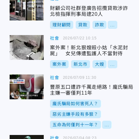
財顧公司社群登廣告招攬貸款涉詐
北檢指揮刑事局逮20人
理財顧問
貸款
詐欺
...
社會
2026/07/22 10:15
案外案！新北狠嫂殺小姑「水泥封
屍」 女兒傳遭監護人不當對待
案外案
新北市
大嫂
...
社會
2026/07/09 11:30
豐原五口遭詐千萬走絕路！龐氏騙局
主嫌一審僅判11年
龐氏騙局如何害死人？
惡劣主嫌手段有多狠？
五命為何僅判十一年？
...
社會
2026/07/04 08:23