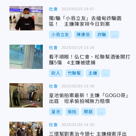
社會
2025/03/25 19:47
獨/騙「小翁立友」去緬甸詐騙園
區！ 主嫌陳家祥今日到案
小翁立友
陳康岳
詐騙
...
社會
2025/02/16 15:39
看不順眼！弘仁會、松聯幫酒後開打
釀5傷 4主嫌被逮捕
砍人
竹聯幫
主嫌
...
社會
2025/02/05 15:36
皇池偷拍案最新！主嫌「GOGO哥」
出庭 坦承偷拍喊無力賠償
皇池
偷拍
開庭
...
社會
2025/01/30 14:30
三環幫劉憲治今頭七 主嫌線索浮出