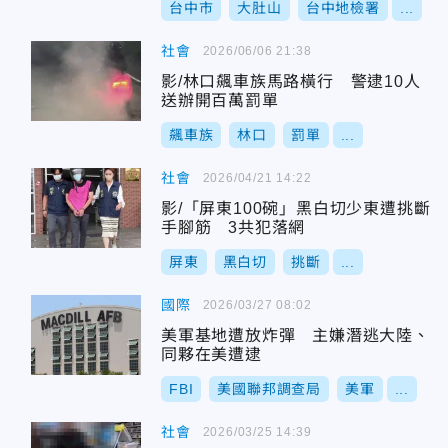
台中市
大肚山
台中地檢署
...
社會
2026/06/06 21:38
影/林口飆車族馬路橫行 警逮10人
送辦開百萬罰單
飆車族
林口
罰單
...
社會
2026/04/21 14:22
影/「屏東100碗」黑白切少東遭挑斷
手腳筋 3共犯落網
屏東
黑白切
挑斷
...
國際
2026/03/27 08:02
美軍基地遭放炸彈 主嫌潛逃大陸、
同夥在美遭逮
FBI
美國聯邦調查局
美軍
...
社會
2026/03/25 14:39