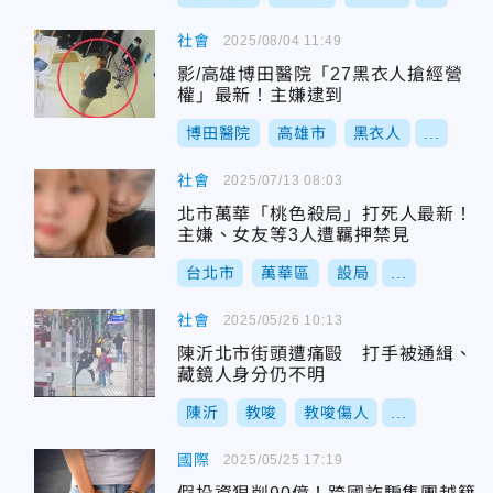
社會
2025/08/04 11:49
影/高雄博田醫院「27黑衣人搶經營
權」最新！主嫌逮到
博田醫院
高雄市
黑衣人
...
社會
2025/07/13 08:03
北市萬華「桃色殺局」打死人最新！
主嫌、女友等3人遭羈押禁見
台北市
萬華區
設局
...
社會
2025/05/26 10:13
陳沂北市街頭遭痛毆 打手被通緝、
藏鏡人身分仍不明
陳沂
教唆
教唆傷人
...
國際
2025/05/25 17:19