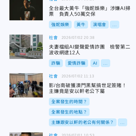
全台最大黃牛「強妮娛樂」涉嫌AI掃
票 負責人50萬交保
強妮娛樂
黃牛
演唱會
...
社會
2026/07/02 20:38
夫妻檔組AI變聲愛情詐團 檢警第二
波收網逮12人
詐騙
愛情詐騙
AI
...
社會
2026/07/02 11:13
影/台南破獲澳門黑幫搞世足簽賭！
主嫌竟是安以軒老公下屬
全案發生的時間？
全案發生的地點？
主嫌跟安以軒的老公有何關係？
...
社會
2026/07/01 10:53