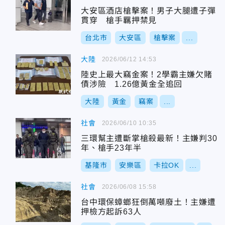
大安區酒店槍擊案！男子大腿遭子彈
貫穿 槍手羈押禁見
台北市
大安區
槍擊案
...
大陸
2026/06/12 14:53
陸史上最大竊金案！2學霸主嫌欠賭
債涉險 1.26億黃金全追回
大陸
黃金
竊案
...
社會
2026/06/10 10:35
三環幫主遭斷掌槍殺最新！主嫌判30
年、槍手23年半
基隆市
安樂區
卡拉OK
...
社會
2026/06/08 15:58
台中環保蟑螂狂倒萬噸廢土！主嫌遭
押檢方起訴63人