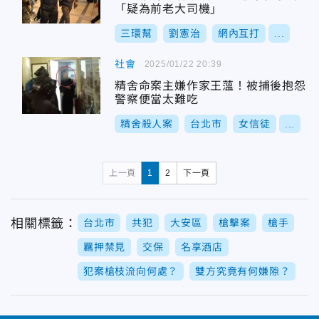
「疑為前老大司機」
三環幫
劉憲治
網內互打
...
社會
2025/01/22 20:39
精舍命案主嫌作家王薀！被捕後抱怨
警察便當太難吃
精舍殺人案
台北市
女信徒
...
上一頁
1
2
下一頁
相關標籤：
台北市
共犯
大安區
槍擊案
槍手
羈押禁見
交保
名享酒店
犯案槍枝流向何處？
雙方究竟有何嫌隙？