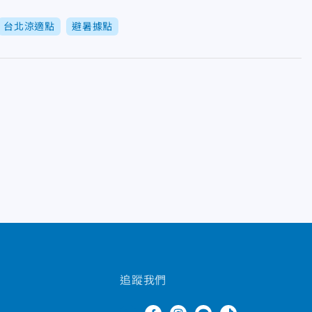
台北涼適點
避暑據點
追蹤我們