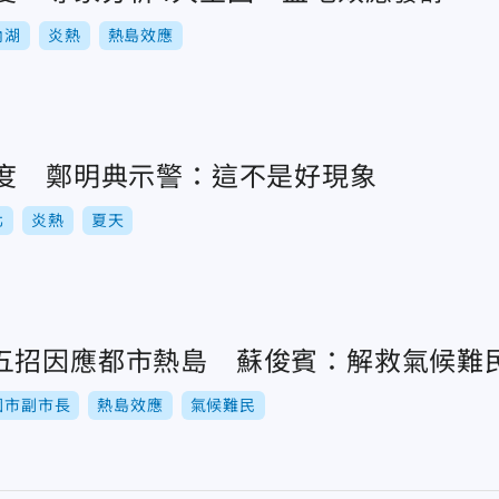
內湖
炎熱
熱島效應
0度 鄭明典示警：這不是好現象
北
炎熱
夏天
五招因應都市熱島 蘇俊賓：解救氣候難
園市副市長
熱島效應
氣候難民