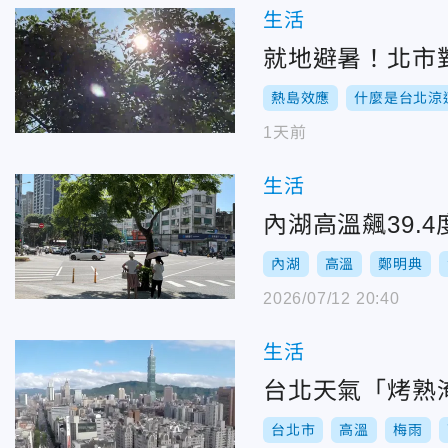
生活
就地避暑！北市
熱島效應
什麼是台北涼
1天前
生活
內湖高溫飆39.
內湖
高溫
鄭明典
2026/07/12 20:40
生活
台北天氣「烤熟
台北市
高溫
梅雨