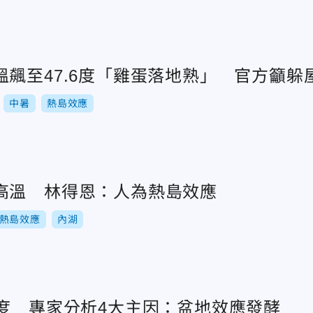
飆至47.6度「雞蛋落地熟」 官方籲躲
中暑
熱島效應
高溫 林得恩：人為熱島效應
熱島效應
內湖
8度 專家分析4大主因：盆地效應發酵