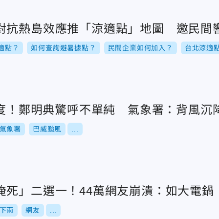
對抗熱島效應推「涼適點」地圖 邀民間
適點？
如何查詢避暑據點？
民間企業如何加入？
台北涼適
4度！鄭明典驚呼不單純 氣象署：背風沉
氣象署
巴威颱風
...
淹死」二選一！44萬網友崩潰：如大電鍋
下雨
網友
...