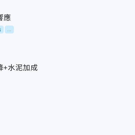
響應
點
...
降+水泥加成