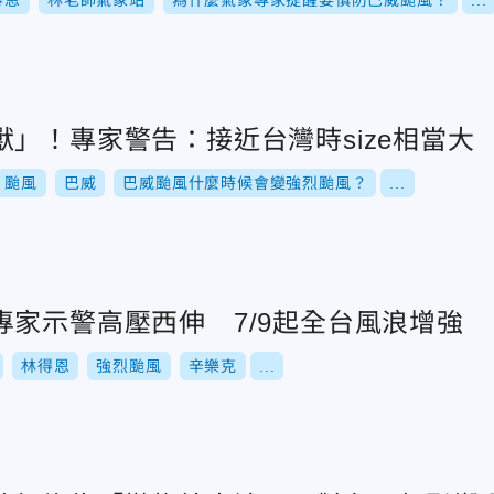
得恩
林老師氣象站
為什麼氣象專家提醒要慎防巴威颱風？
...
」！專家警告：接近台灣時size相當大
颱風
巴威
巴威颱風什麼時候會變強烈颱風？
...
專家示警高壓西伸 7/9起全台風浪增強
林得恩
強烈颱風
辛樂克
...