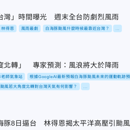
台灣」時間曝光 週末全台防劇烈風雨
林得恩
風雨最劇
白海豚颱風什麼時候最靠近台灣？
...
度北轉」 專家預測：風浪將大於降雨
林老師氣象站
根據GoogleAI最新預報白海豚颱風未來的運動軌跡
豚颱風若大角度北轉對台灣天氣有何影響？
...
海豚8日逼台 林得恩揭太平洋高壓引颱