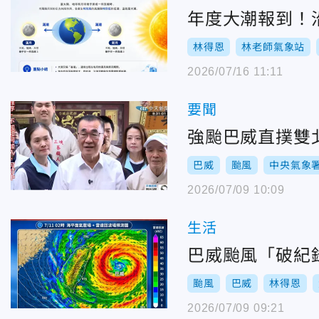
年度大潮報到！
林得恩
林老師氣象站
2026/07/16 11:11
要聞
強颱巴威直撲雙
巴威
颱風
中央氣象
2026/07/09 10:09
生活
巴威颱風「破紀
颱風
巴威
林得恩
2026/07/09 09:21