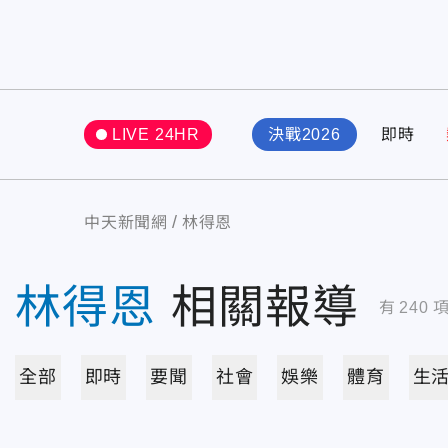
LIVE 24HR
決戰2026
即時
中天新聞網
林得恩
林得恩
相關報導
有
240
全部
即時
要聞
社會
娛樂
體育
生