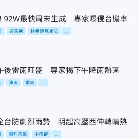
！92W最快周末生成 專家曝侵台機率
恩
吳德榮
林老師氣象站
...
午後雷雨旺盛 專家揭下午降雨熱區
恩
陣雨
雷雨
...
全台防劇烈雨勢 明起高壓西伸轉晴熱
雨
劇烈天氣
中南部
...