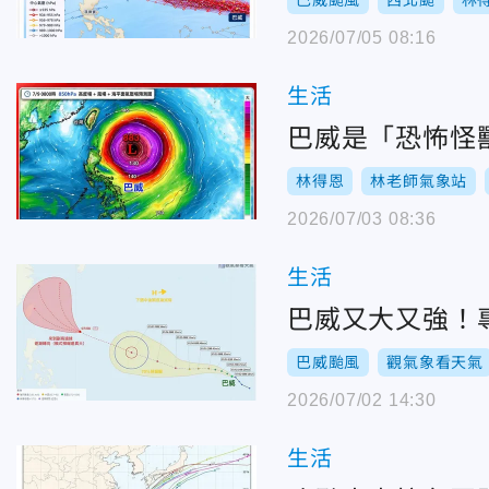
巴威颱風
西北颱
林
2026/07/05 08:16
生活
巴威是「恐怖怪獸
林得恩
林老師氣象站
2026/07/03 08:36
生活
巴威又大又強！
巴威颱風
觀氣象看天氣
2026/07/02 14:30
生活