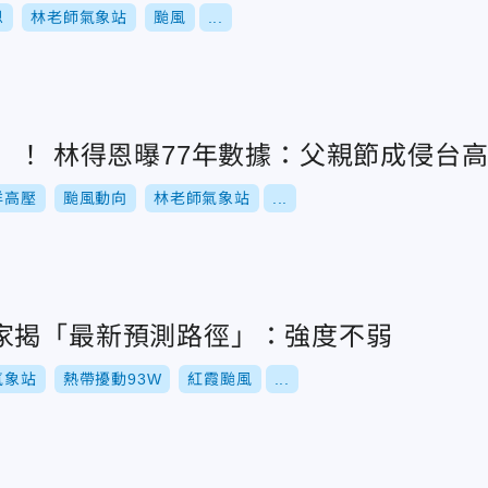
恩
林老師氣象站
颱風
...
」！ 林得恩曝77年數據：父親節成侵台
洋高壓
颱風動向
林老師氣象站
...
家揭「最新預測路徑」：強度不弱
氣象站
熱帶擾動93W
紅霞颱風
...