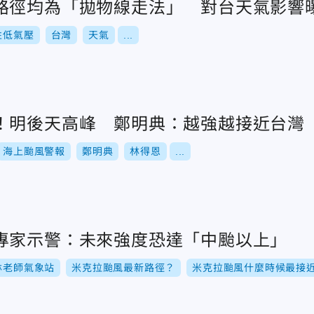
路徑均為「拋物線走法」 對台天氣影響
性低氣壓
台灣
天氣
...
！明後天高峰 鄭明典：越強越接近台灣
海上颱風警報
鄭明典
林得恩
...
專家示警：未來強度恐達「中颱以上」
林老師氣象站
米克拉颱風最新路徑？
米克拉颱風什麼時候最接