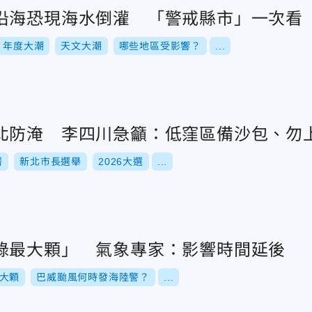
沿海恐現海水倒灌 「警戒縣市」一次看
年度大潮
天文大潮
哪些地區受影響？
...
北防淹 李四川急籲：低窪區備沙包、勿
署
新北市長選舉
2026大選
...
錄最大顆」 氣象專家：影響時間延後
大顆
巴威颱風何時發海陸警？
...