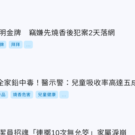
神明金牌 竊嫌先燒香後犯案2天落網
牌
拜拜
...
全家鉛中毒！醫示警：兒童吸收率高達五
香品
燒香危害
兒童健康
...
清潔員招魂「連擲10次無允筊」家屬淚崩