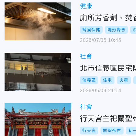
健康
廁所芳香劑、焚
腎臟保健
隱形腎毒
2026/07/05 10:45
社會
北市信義區民宅
信義區
住宅
火星
2026/05/09 21:14
社會
行天宮主祀關聖
行天宮
關聖帝君
初