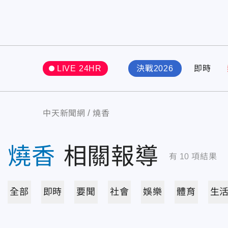
LIVE 24HR
決戰2026
即時
中天新聞網
燒香
燒香
相關報導
有
10
項結果
全部
即時
要聞
社會
娛樂
體育
生