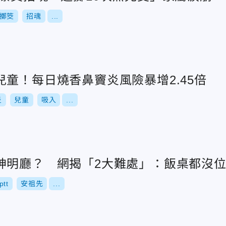
擲筊
招魂
...
童！每日燒香鼻竇炎風險暴增2.45倍
炎
兒童
吸入
...
神明廳？ 網揭「2大難處」：飯桌都沒
ptt
安祖先
...