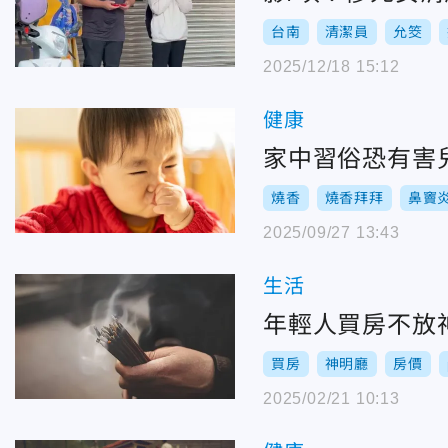
台南
清潔員
允筊
2025/12/18 15:12
健康
家中習俗恐有害兒
燒香
燒香拜拜
鼻竇
2025/09/27 13:43
生活
年輕人買房不放
買房
神明廳
房價
2025/02/21 10:13