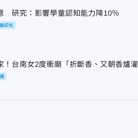
意 研究：影響學童認知能力降10％
童認知
家！台南女2度衝廟「折斷香、又朝香爐
爐