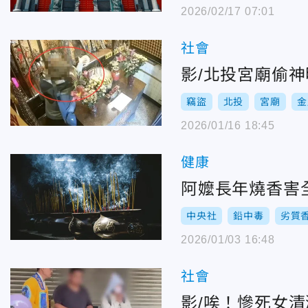
2026/02/17 07:01
社會
影/北投宮廟偷
竊盜
北投
宮廟
金
2026/01/16 18:45
健康
阿嬤長年燒香害
中央社
鉛中毒
劣質
2026/01/03 16:48
社會
影/唉！慘死女