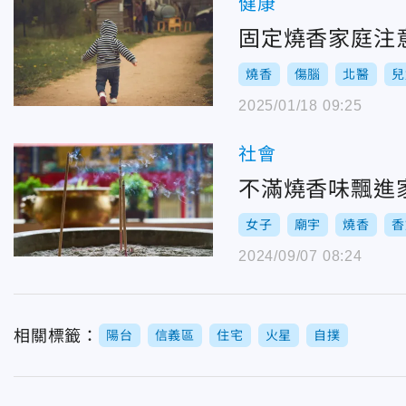
健康
固定燒香家庭注
燒香
傷腦
北醫
兒
2025/01/18 09:25
社會
不滿燒香味飄進
女子
廟宇
燒香
香
2024/09/07 08:24
相關標籤：
陽台
信義區
住宅
火星
自撲