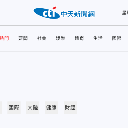
星
熱門
要聞
社會
娛樂
體育
生活
國際
活
國際
大陸
健康
財經