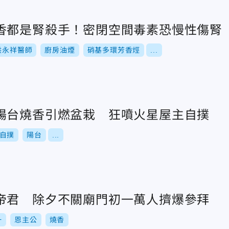
香都是腎殺手！密閉空間毒素恐慢性傷腎
洪永祥醫師
廚房油煙
硝基多環芳香烴
...
陽台燒香引燃盆栽 狂噴火星屋主自撲
自撲
陽台
...
帝君 除夕不關廟門初一萬人擠爆參拜
一
恩主公
燒香