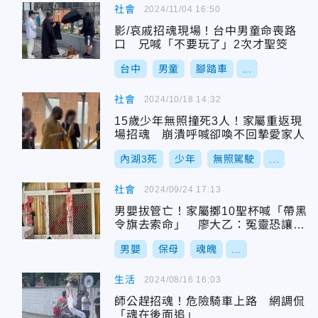
社會
2024/11/04 16:50
影/哀戚招魂現場！台中男童命喪路
口 兄喊「不要玩了」2次才聖筊
台中
男童
腳踏車
...
社會
2024/10/18 14:32
15歲少年無照撞死3人！家屬重返現
場招魂 崩潰呼喊卻喚不回摯愛家人
內湖3死
少年
無照駕駛
...
社會
2024/09/24 17:13
男嬰拔管亡！家屬擲10聖杯喊「帶黑
令旗去索命」 廖大乙：冤靈恐讓保
母不順
男嬰
保母
魂魄
...
生活
2024/08/16 16:03
師公趕招魂！危險騎車上路 網調侃
「魂在後面追」