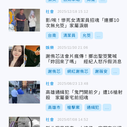
社會
2025/12/18 15:12
影/唉！慘死女清潔員招魂「連擲10
次無允筊」家屬淚崩
台南
清潔員
允筊
...
娛樂
2025/11/30 21:06
謝侑芯法會片瘋傳！擲出聖筊驚喊
「妳回來了嗎」 經紀人怒斥假消息
謝侑芯
網紅謝侑芯
謝薇安
...
社會
2025/08/23 13:48
高雄通緝犯「鬼門開前夕」遭16槍射
殺 家屬豪宅前招魂
高雄市
槍擊案
通緝犯
...
社會
2025/07/08 14:52