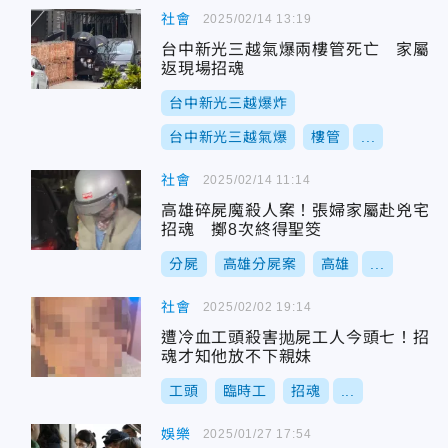
社會
2025/02/14 13:19
台中新光三越氣爆兩樓管死亡 家屬
返現場招魂
台中新光三越爆炸
台中新光三越氣爆
樓管
...
社會
2025/02/14 11:14
高雄碎屍魔殺人案！張婦家屬赴兇宅
招魂 擲8次終得聖筊
分屍
高雄分屍案
高雄
...
社會
2025/02/02 19:14
遭冷血工頭殺害抛屍工人今頭七！招
魂才知他放不下親妹
工頭
臨時工
招魂
...
娛樂
2025/01/27 17:54