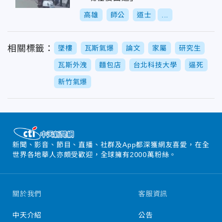
高雄
師公
道士
...
相關標籤：
墜樓
瓦斯氣爆
論文
家屬
研究生
瓦斯外洩
麵包店
台北科技大學
逼死
新竹氣爆
新聞、影音、節目、直播、社群及App都深獲網友喜愛，在全
世界各地華人亦頗受歡迎，全球擁有2000萬粉絲。
關於我們
客服資訊
中天介紹
公告