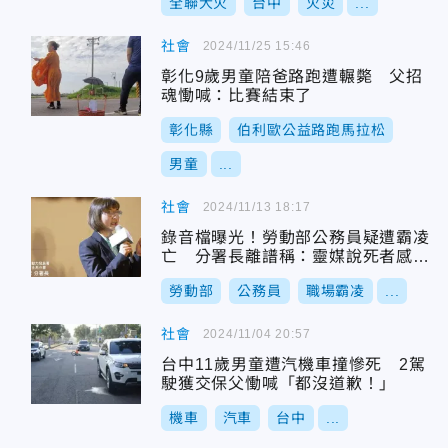
全聯大火
台中
火災
...
社會
2024/11/25 15:46
彰化9歲男童陪爸路跑遭輾斃 父招
魂慟喊：比賽結束了
彰化縣
伯利歐公益路跑馬拉松
男童
...
社會
2024/11/13 18:17
錄音檔曝光！勞動部公務員疑遭霸凌
亡 分署長離譜稱：靈媒說死者感謝
北分署
勞動部
公務員
職場霸凌
...
社會
2024/11/04 20:57
台中11歲男童遭汽機車撞慘死 2駕
駛獲交保父慟喊「都沒道歉！」
機車
汽車
台中
...