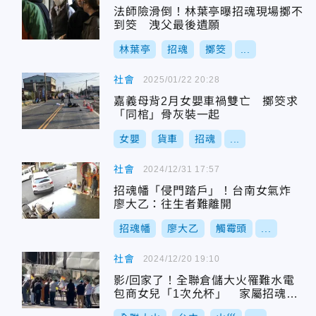
法師險滑倒！林葉亭曝招魂現場擲不
到筊 洩父最後遺願
林葉亭
招魂
擲筊
...
社會
2025/01/22 20:28
嘉義母背2月女嬰車禍雙亡 擲筊求
「同棺」骨灰裝一起
女嬰
貨車
招魂
...
社會
2024/12/31 17:57
招魂幡「侵門踏戶」！台南女氣炸
廖大乙：往生者難離開
招魂幡
廖大乙
觸霉頭
...
社會
2024/12/20 19:10
影/回家了！全聯倉儲大火罹難水電
包商女兒「1次允杯」 家屬招魂聞
燒焦味