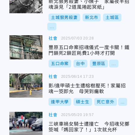
新北狠男殺妻、小姨子 家屬夜半招
魂淚見「2道風捲起冥紙」
土城狠男殺妻
新北市
土城區
...
社會
2025/07/03 20:28
豐原五口命案招魂儀式一度卡關！鐵
門鎖死2鎖匠耗費1小時才打開
五口命案
台中
豐原區
...
社會
2025/06/14 17:23
影/逢甲碩士生遭榕樹壓死！家屬招
魂一筊即允 母哭到癱軟
逢甲大學
碩士生
死亡意外
...
社會
2025/05/20 19:57
三峽車禍女騎士遭撞亡 今招魂兒擲
筊喊「媽回家了！」1次就允杯