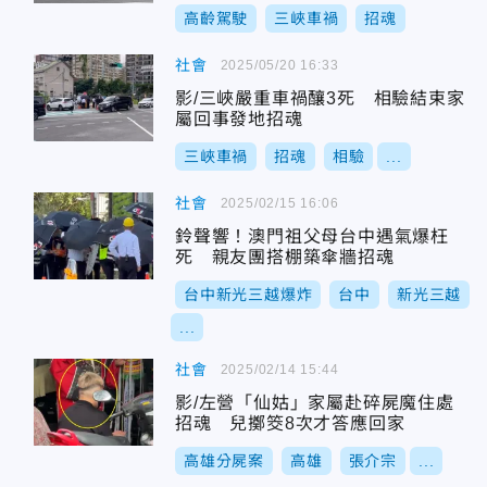
高齡駕駛
三峽車禍
招魂
社會
2025/05/20 16:33
影/三峽嚴重車禍釀3死 相驗結束家
屬回事發地招魂
三峽車禍
招魂
相驗
...
社會
2025/02/15 16:06
鈴聲響！澳門祖父母台中遇氣爆枉
死 親友團搭棚築傘牆招魂
台中新光三越爆炸
台中
新光三越
...
社會
2025/02/14 15:44
影/左營「仙姑」家屬赴碎屍魔住處
招魂 兒擲筊8次才答應回家
高雄分屍案
高雄
張介宗
...