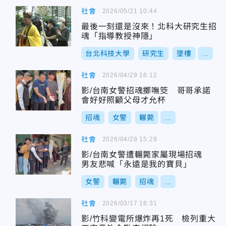
社會
2026/05/21 10:44
最後一刻還是沒來！北科大研究生招
魂「指導教授神隱」
台北科技大學
研究生
墜樓
...
社會
2026/04/29 16:12
影/台南女警招魂擲嘸筊 哥哥承諾
會好好照顧父母才允杯
招魂
女警
輾斃
...
社會
2026/04/29 15:29
影/台南女警遭輾斃家屬現場招魂
男友悲喊「永遠是我的寶貝」
女警
輾斃
招魂
...
社會
2026/03/17 18:31
影/竹科變電所爆炸再1死 檢列重大