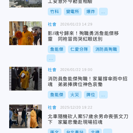
工安意外今勘查相驗
竹科
變電所
爆炸
...
社會
2026/01/23 14:29
影/魂兮歸來！殉職勇消詹能傑移
靈 同袍冒雨哭紅眼送別
詹能傑
仁愛分隊
消防員殉職
...
社會
2026/01/22 19:00
消防員詹能傑殉職！家屬撐傘雨中招
魂 弟弟捧牌位神色哀慟
詹能傑
火災
牌位
...
社會
2025/12/20 19:22
北車隨機砍人案57歲余男命喪張文刀
下 家屬悲慟赴現場招魂
張文
台北車站
北捷
...