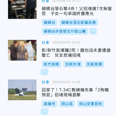
社會
2026/06/28 18:57
蝴蝶谷落石奪4命！父招魂連7次無聖
筊 子女一句承諾終獲應允
蝴蝶谷
蝴蝶谷落石家屬反應
蝴蝶谷步道發生什麼山難
...
社會
2026/06/09 18:02
影/新竹氣爆釀2死！麵包店夫妻遭牆
壓亡 兒女悲痛招魂
新竹氣爆
瓦斯外洩
瓦斯氣爆
...
社會
2026/06/03 14:06
回家了！T-34C教練機失事「2殉職
飛官」招魂現場直擊
高雄市
岡山區
岡山空軍官校
...