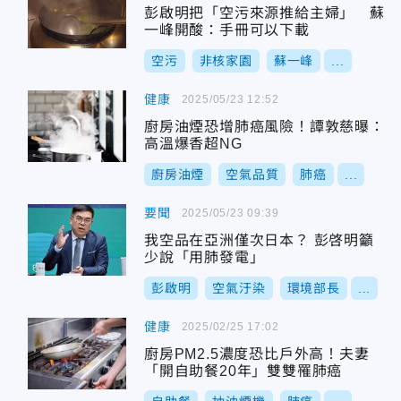
彭啟明把「空污來源推給主婦」 蘇
一峰開酸：手冊可以下載
空污
非核家園
蘇一峰
...
健康
2025/05/23 12:52
廚房油煙恐增肺癌風險！譚敦慈曝：
高溫爆香超NG
廚房油煙
空氣品質
肺癌
...
要聞
2025/05/23 09:39
我空品在亞洲僅次日本？ 彭啓明籲
少說「用肺發電」
彭啟明
空氣汙染
環境部長
...
健康
2025/02/25 17:02
廚房PM2.5濃度恐比戶外高！夫妻
「開自助餐20年」雙雙罹肺癌