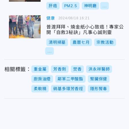
肝癌
PM2.5
神明廳
...
健康
2024/08/18 16:21
普渡拜拜、燒金紙小心致癌！專家公
開「自救3秘訣」凡事心誠則靈
清明掃墓
農曆七月
宗教活動
...
相關標籤：
重金屬
芳香劑
焚香
洪永祥醫師
廚房油煙
鄰苯二甲酸酯
腎臟保健
柔軟精
硝基多環芳香烴
隱形腎毒