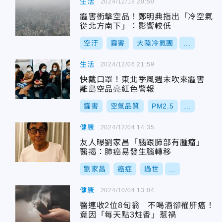
生活
2024/12/18 20:50
霾害衝擊空品！鄭明典指出「冷空氣
從北方南下」：影響較低
空汙
霾害
大陸冷氣團
...
生活
2024/12/06 21:59
快戴口罩！東北季風週末吹來霾害
離島空品亮紅色警報
霾害
空氣品質
PM2.5
...
健康
2024/12/04 14:35
友人曝劉家昌「腦跟肺部有腫瘤」
醫揭：肺癌易發生腦轉移
劉家昌
癌症
過世
...
健康
2024/10/04 13:04
醫連收2位8旬翁 不喝酒卻罹肝癌！
竟因「每天點3炷香」惹禍