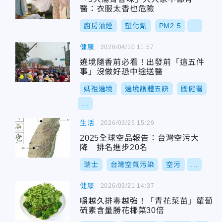
醫：衣服太香也危險
廚房油煙
塑化劑
PM2.5
...
健康
2026/04/10 11:57
遶境隨香前必看！出發前「這五件
事」沒做好恐中途送醫
媽祖遶境
遶境護體五訣
國健署
...
生活
2026/03/25 15:29
2025全球空品報告：台灣空污大
降 排名進步20名
瑞士
台灣空氣污染
空污
...
健康
2026/03/21 14:37
嚼越久排毒越強！「青花菜苗」蘿蔔
硫素含量勝花椰菜30倍