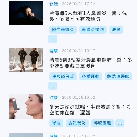
健康
2026/02/01 17:22
台灣每5人就有1人鼻竇炎！醫：洗
鼻、多喝水可有效預防
慢性鼻竇炎
鼻竇炎預防
洗鼻
...
健康
2026/02/01 10:47
清晨5到8點空汙最嚴重傷肺！醫：冬
季運動要戴口罩暖身
呼吸道保暖
冬季運動
胡皓淳醫師
...
健康
2026/01/16 10:02
冬天走幾步就喘、半夜咳醒？醫：冷
空氣像在傷口灑鹽
哮喘
支氣管炎
呼吸困難
...
健康
2026/01/07 17:32