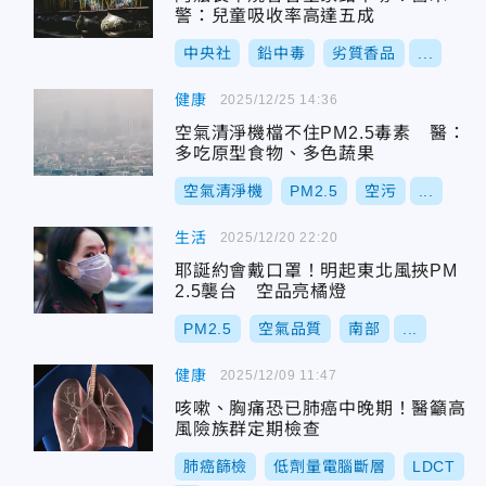
警：兒童吸收率高達五成
中央社
鉛中毒
劣質香品
...
健康
2025/12/25 14:36
空氣清淨機檔不住PM2.5毒素 醫：
多吃原型食物、多色蔬果
空氣清淨機
PM2.5
空污
...
生活
2025/12/20 22:20
耶誕約會戴口罩！明起東北風挾PM
2.5襲台 空品亮橘燈
PM2.5
空氣品質
南部
...
健康
2025/12/09 11:47
咳嗽、胸痛恐已肺癌中晚期！醫籲高
風險族群定期檢查
肺癌篩檢
低劑量電腦斷層
LDCT