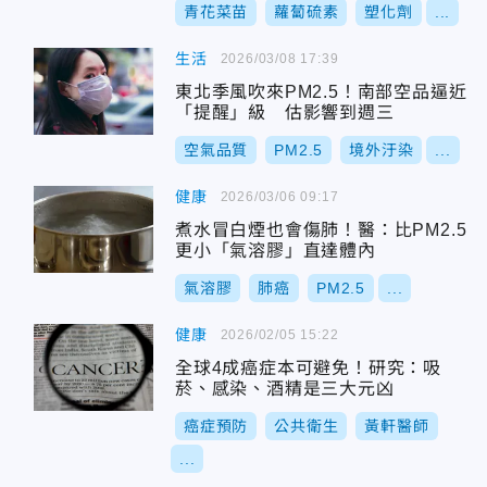
青花菜苗
蘿蔔硫素
塑化劑
...
生活
2026/03/08 17:39
東北季風吹來PM2.5！南部空品逼近
「提醒」級 估影響到週三
空氣品質
PM2.5
境外汙染
...
健康
2026/03/06 09:17
煮水冒白煙也會傷肺！醫：比PM2.5
更小「氣溶膠」直達體內
氣溶膠
肺癌
PM2.5
...
健康
2026/02/05 15:22
全球4成癌症本可避免！研究：吸
菸、感染、酒精是三大元凶
癌症預防
公共衛生
黃軒醫師
...