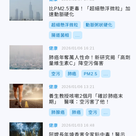
比PM2.5更毒！「超細懸浮微粒」加
速動脈硬化
超細懸浮微粒
動脈粥狀硬化
腸道菌相
...
健康
2026/01/06 16:21
肺癌年奪萬人性命！新研究揭「高劑
量維生素C」降空污傷害
空污
肺癌
PM2.5
...
健康
2026/01/06 13:21
養生教授咳嗽2個月「確診肺癌末
期」 醫嘆：空污害了他！
肺腺癌
肺癌
空污
...
健康
2026/01/03 16:48
阿嬤長年燒香害全家鉛中毒！醫示