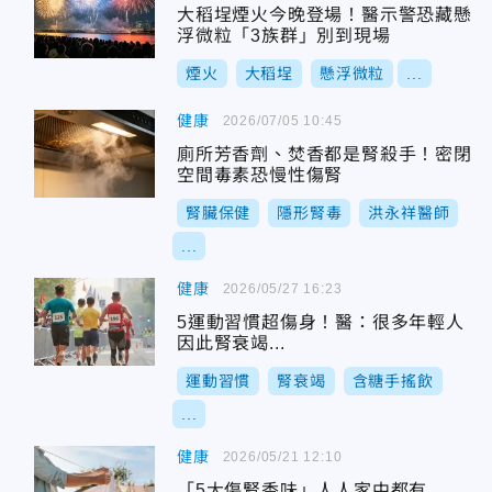
大稻埕煙火今晚登場！醫示警恐藏懸
浮微粒「3族群」別到現場
煙火
大稻埕
懸浮微粒
...
健康
2026/07/05 10:45
廁所芳香劑、焚香都是腎殺手！密閉
空間毒素恐慢性傷腎
腎臟保健
隱形腎毒
洪永祥醫師
...
健康
2026/05/27 16:23
5運動習慣超傷身！醫：很多年輕人
因此腎衰竭...
運動習慣
腎衰竭
含糖手搖飲
...
健康
2026/05/21 12:10
「5大傷腎香味」人人家中都有